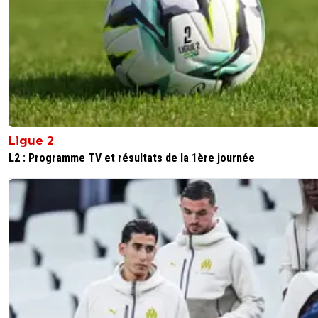
des jours qu'il me copie colle des trucs sur Aula
comme si ça m'intéressais ^^.Ca en plus d'insu
mère mon père et tout ce qu'il peut, un vrai d
:-/On dirait un Desurmon, l'éducation en moins
0
+
Répondre
tavares
13 mai 2025 à 12:11
+
0
Disons que c'est le fruit d'une évolution progre
dans la mythomanie et la malhonnêteté. Ca po
Ligue 2
rarement ces fruits
L2 : Programme TV et résultats de la 1ère journée
0
+
Répondre
nos-rayanair
13 mai 2025 à 12:30
+
20
mythomanie et malhonnêteté ca finit en politiq
0
+
Répondre
tavares
13 mai 2025 à 22:32
+
0
Bien vu c'est exactement ça : ) Ce n'est pas du
un hasard qu'il ait prit ce chemin élitiste..Et pui