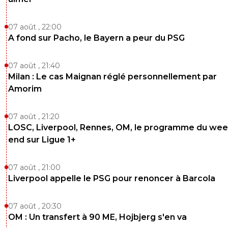
Ca change des politiques qui sont en politique 
aucune expérience de la vie civile :p ahah (Per
07 août , 22:00
j'habite pas à Lyon, peu m'importe)
A fond sur Pacho, le Bayern a peur du PSG
0
+
Répondre
no-13-baby
14 mai 2025 à 9:11
+
3
07 août , 21:40
Milan : Le cas Maignan réglé personnellement par
On a bien vu avec le macronistes...
Amorim
0
+
Répondre
07 août , 21:20
LOSC, Liverpool, Rennes, OM, le programme du wee
13 mai 2025 à 8:45
+
0
end sur Ligue 1+
Le plus grand président de l'histoire du football Français.
aimes Mr Aulas
07 août , 21:00
0
+
Répondre
Liverpool appelle le PSG pour renoncer à Barcola
tavares
13 mai 2025 à 11:05
+
0
07 août , 20:30
Pauvre tache soumise sans honneur ni dignité. N
OM : Un transfert à 90 ME, Hojbjerg s'en va
qu'un club comme l'OL soit devenu aussi laid et au