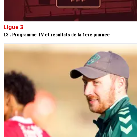
haha... Toujours aussi malin Papy ^^
0
+
Répondre
tavares
13 mai 2025 à 11:02
+
0
Ligue 3
L3 : Programme TV et résultats de la 1ère journée
C'est clair va savoir si ce n'est pas ce malade ment
mythomane et manipulateur, il en serait bien capab
déjà orchestré ce genre d'opération
0
+
Répondre
tybalt
13 mai 2025 à 9:10
+
1
Laissez le devenir Maire de Lyon... on n'en peut plus de
!!
0
+
Répondre
snack-vin
13 mai 2025 à 10:00
+
1
Aulas a passé l âge et n’a aucune expérience en po
si c est ça l idee du changement autant laisser do
sans être d accord avec toute la politique en place