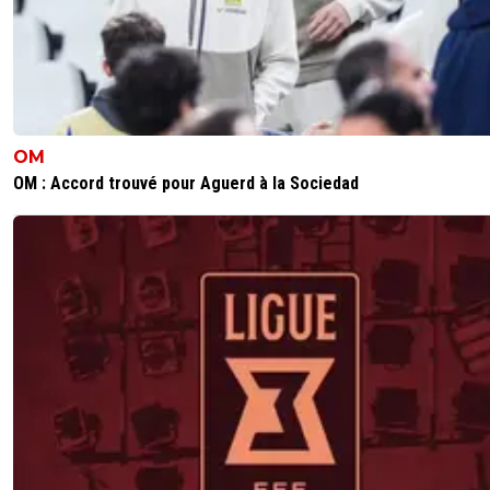
pervers narcissique associé à ses autres pathol
fréquente des cercles occultes FM Il ne pouvai
pas finir ailleurs
0
+
Répondre
eric-gf38iste-par-d-faut
13 mai 2025 à 16:35
+
2
OM
Ah ouais? Vas dire ça à Tapie ^^
OM : Accord trouvé pour Aguerd à la Sociedad
0
+
Répondre
king-magnus
13 mai 2025 à 10:32
+
1
Tu parles il s'enfonçait lui-même avec ses tweets à
con ^^les merdias n'avaient qu'à se pencher pour
ramasser ;)
0
+
Répondre
king-magnus
13 mai 2025 à 9:59
+
1
ça doit lui plaire à Papy qu'on parle de lui, même si c'est
dire des conneries ^^A se demander qui a créé la rumeu