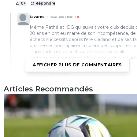
0
+
Répondre
tavares
13 mai 2025 à 11:00
+
0
Même Pathé et IDG qui suivait votre club depuis 
20 ans en ont eu marre de son incompétence, de
échecs successifs depuis l'ère Gerland et de ses f
promesses pour apaiser la colère des supporters et
inquiétudes des investisseurs. Ce vieux sénile
mythomane pourri jusqu'à la moelle a juste ce qu'i
mérite sur son traitement médiatique
AFFICHER PLUS DE COMMENTAIRES
0
+
Répondre
nos-rayanair
13 mai 2025 à 11:56
+
20
Articles Recommandés
"Ce vieux sénile mythomane pourri jusqu'à la m
carrément? ^^
0
+
Répondre
balibalo-343
13 mai 2025 à 21:40
+
0
oula laisse tombé ce mec a un soucis mentale ç