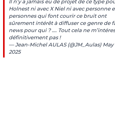
Il n’y a jamais eu de projet de ce type po
Holnest ni avec X Niel ni avec personne e
personnes qui font courir ce bruit ont
sûrement intérêt à diffuser ce genre de f
news pour qui ? …. Tout cela ne m’intére
définitivement pas !
— Jean-Michel AULAS (@JM_Aulas)
May 
2025