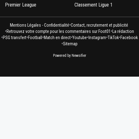
Premier League
Classement Ligue 1
•
Mentions Légales - Confidentialité
Contact, recrutement et publicité
•
•
Retrouvez votre compte pour les commentaires sur Foot01
La rédaction
•
•
•
•
•
•
•
PSG transfert
Football
Match en direct
Youtube
Instagram
TikTok
Facebook
•
Sitemap
Powered by Newsifier