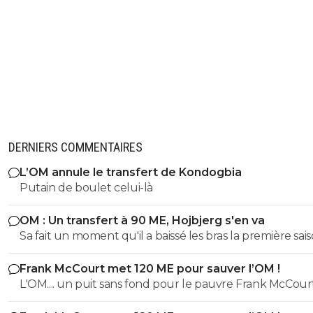
0
+
Répondre
tavares
13 mai 2025 à 11:07
+
0
Je pense qu'il devrait arrêter de marcher sur s
jambes et marcher à 4 pattes
0
+
Répondre
wifo
13 mai 2025 à 9:11
+
373
DERNIERS COMMENTAIRES
Il commençait à flancher mais on n'en serait pas à
point avec lui...
L’OM annule le transfert de Kondogbia
0
+
Répondre
Putain de boulet celui-là
lolo22
13 mai 2025 à 13:05
+
0
OM : Un transfert à 90 ME, Hojbjerg s'en va
C est clair qu il n aurait pas fait les mêmes erreu
Sa fait un moment qu'il a baissé les bras la première saiso
etait top mais depuis quelques match etait en dessus. 
0
+
Répondre
Frank McCourt met 120 ME pour sauver l’OM !
et bon vent a lui pour le reste de sa carrière ...
barthvr
L'OM.... un puit sans fond pour le pauvre Frank McCourt
14 mai 2025 à 00:18
+
0
Ah bon ?C'est pas lui qui a ruiné le club avec se