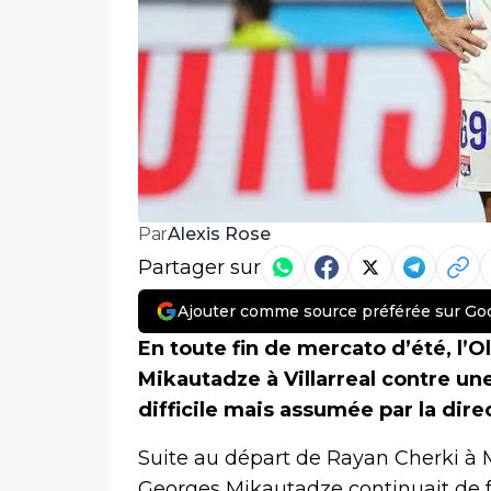
Alexis Rose
Par
Partager sur
Ajouter comme source préférée sur Go
En toute fin de mercato d’été, l
Mikautadze à Villarreal contre un
difficile mais assumée par la dir
Suite au départ de Rayan Cherki à 
Georges Mikautadze continuait de fai