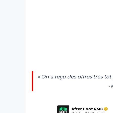
« On a reçu des offres très tô
- 
After Foot RMC