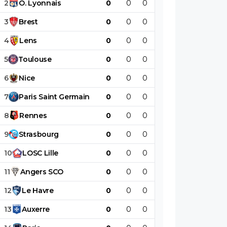
2
O
.
Lyonnais
0
0
0
0
0
0
3
Brest
0
0
0
0
0
0
4
Lens
0
0
0
0
0
0
5
Toulouse
0
0
0
0
0
0
6
Nice
0
0
0
0
0
0
7
Paris
Saint
Germain
0
0
0
0
0
0
8
Rennes
0
0
0
0
0
0
9
Strasbourg
0
0
0
0
0
0
10
LOSC
Lille
0
0
0
0
0
0
11
Angers
SCO
0
0
0
0
0
0
12
Le
Havre
0
0
0
0
0
0
13
Auxerre
0
0
0
0
0
0