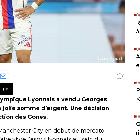
0
R
à
0
A
e
1
0
ogle
P
K
’Olympique Lyonnais a vendu Georges
e jolie somme d’argent. Une décision
ection des Gones.
0
O
Manchester City en début de mercato,
r
re vivre l’esprit lyonnais au sein du