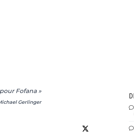
t pour Fofana »
D
Michael Gerlinger