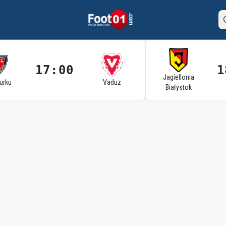
17:00
1
Jagiellonia
Turku
Vaduz
Białystok