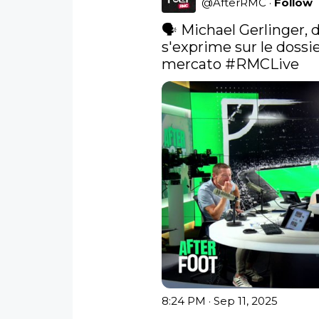
@
AfterRMC
·
Follow
🗣️ Michael Gerlinger, d
s'exprime sur le dossi
mercato 
#RMCLive
8:24 PM · Sep 11, 2025