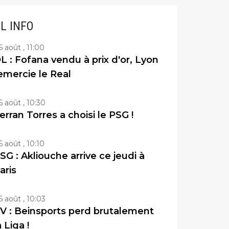
IL INFO
6 août , 11:00
L : Fofana vendu à prix d'or, Lyon
emercie le Real
6 août , 10:30
erran Torres a choisi le PSG !
6 août , 10:10
SG : Akliouche arrive ce jeudi à
aris
6 août , 10:03
V : Beinsports perd brutalement
a Liga !