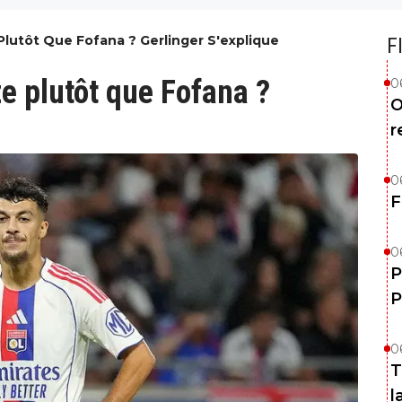
Plutôt Que Fofana ? Gerlinger S'explique
F
e plutôt que Fofana ?
0
O
r
0
F
0
P
P
0
T
l