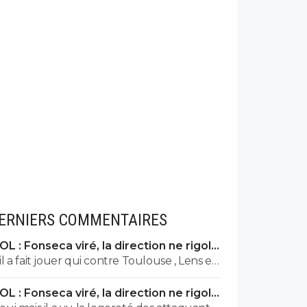
ERNIERS COMMENTAIRES
OL : Fonseca viré, la direction ne rigole
plus
il a fait jouer qui contre Toulouse , Lens et
Vigo qui selon les docteurs es football de
OL : Fonseca viré, la direction ne rigole
foot01 n'auraient pas du jouer
plus