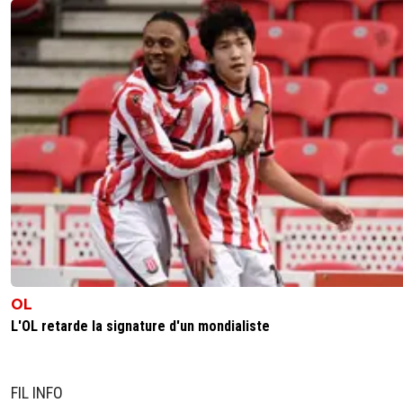
jeremy-chaland
05 septembre 2025 à 16:11
+
0
Moins de 21ans formé au club, tu peux le mett
la liste B. C est de coutume pour faire de la pla
autre joueur dans la liste A
0
+
Répondre
joekid
05 septembre 2025 à 16:11
+
1
https://www.lequipe.fr/Football/Actualites/Abse
la-liste-des-joueurs-inscrits-par-l-ol-enzo-moleb
pourrait-tout-de-meme-jouer-en-ligue-
europa/1590389
0
+
Répondre
christophe-janet
05 septembre 2025 à 17:31
+
0
OL
Eclaire moi sur un détail. AGR est plus jeune q
L'OL retarde la signature d'un mondialiste
Molebe, est ce que c'est parce qu'il est pas fo
club qu'il se trouve directement dans la liste A
0
+
Répondre
FIL INFO