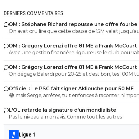
DERNIERS COMMENTAIRES
jeffninho
05 septembre 2025 à 14:37
+
327
La fortune en question : 100k
OM : Stéphane Richard repousse une offre fourbe
Aguerd
On avait cru lire que cette clause de 15M valait jusqu'au
0
+
Répondre
juillet. ?
OM : Grégory Lorenzi offre 81 ME à Frank McCourt
Avec une gestion financière rigoureuse le club pourrai
envisager une capitalisation supérieure au 1,2 milliards
OM : Grégory Lorenzi offre 81 ME à Frank McCourt
comme base de négociation avec l’Arabie Saoudite!
On dégage Balerdi pour 20-25 et c'est bon, tes 100M tu les
as. Faut quand-même virer kondogbia avec sa charrette et
Officiel : Le PSG fait signer Akliouche pour 50 ME
ses 500K mensuels, ça ne sera pas une perte.. Du coup, on
😂 mais Serge, arrêtes, tu t enfonces à raconter n’impor
pourra garder Aguerd, Hojberg weah, Emerson, Paixao et
quoi, tu supposes de la merde, ça fait un peu plus de 2
Gouiri, ce qui fait 1 joueur expérimenté par poste. Si Lorenzi
L'OL retarde la signature d'un mondialiste
que Paris suit akliouche et c est pour ça qu il ne voulai
nous fait un recrutement malin , on pourrait faire une 
Pas le niveau a mon avis. Comme tout les autres.
Paris après Monaco. Paris le prend cet été car il était e
potable.
trop cher l été dernier, qu une place s est libérée avec 
départ de lee et qu il a le profil recherché de milieu hy
Ligue 1