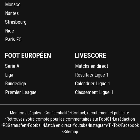
Monaco
Nantes
Strasbourg
Nice
Paris FC
FOOT EUROPÉEN
LIVESCORE
Serie A
Matchs en direct
Liga
Résultats Ligue 1
Bundesliga
Calendrier Ligue 1
Premier League
Classement Ligue 1
•
Mentions Légales - Confidentialité
Contact, recrutement et publicité
•
•
Retrouvez votre compte pour les commentaires sur Foot01
La rédaction
•
•
•
•
•
•
•
PSG transfert
Football
Match en direct
Youtube
Instagram
TikTok
Facebook
•
Sitemap