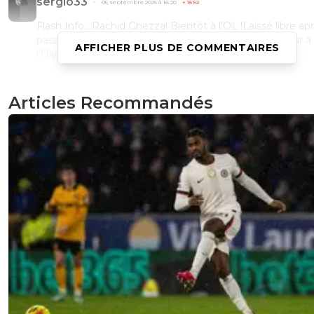
sergio33
05 septembre 2025 à 16:20
+
1592
Flash Info : Rachid Ghezzal Bientôt à l'OL !Laissé libre ap
passage à Rizespor, Rachid Ghezzal va faire son retour à
AFFICHER PLUS DE COMMENTAIRES
l'Olympique Lyonnais.
0
+
Répondre
Articles Recommandés
ragnar-lothbrok-stop-textor
05 septembre 2025 à 16:11
+
39
info ⁦@lequipePardon pour la non-info mais il ne fallait su
pas mettre en péril ce come-back retentissant : Rachon 
signé un contrat d’un an (+1 en option) indexé sur la
performance avec l’OL. Il devra aussi encadrer les plus je
#69
0
+
Répondre
limax-xxl
05 septembre 2025 à 16:18
+
246
Mon plus beau souvenir de rachon souvenir de 201
2017Une fin de match comment dire!Rachon
magnifique et coco juste après.