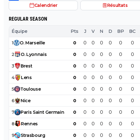
avec des stats de plus de 20 passes et plus de 10 buts 
Calendrier
Résultats
matchs, sans parler de sa dernière campagne de ldc où i
plutôt très bien joué.
REGULAR SEASON
Équipe
Pts
J
V
N
D
BP
BC
1
O
.
Marseille
0
0
0
0
0
0
0
2
O
.
Lyonnais
0
0
0
0
0
0
0
3
Brest
0
0
0
0
0
0
0
4
Lens
0
0
0
0
0
0
0
5
Toulouse
0
0
0
0
0
0
0
6
Nice
0
0
0
0
0
0
0
7
Paris
Saint
Germain
0
0
0
0
0
0
0
8
Rennes
0
0
0
0
0
0
0
9
Strasbourg
0
0
0
0
0
0
0