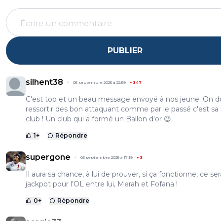
PUBLIER
silhent38
05 septembre 2025 à 22:59
+
347
C'est top et un beau message envoyé à nos jeune. On d
ressortir des bon attaquant comme par le passé c'est sa
club ! Un club qui a formé un Ballon d'or 😉
1
+
Répondre
supergone
05 septembre 2025 à 17:19
+
3
Il aura sa chance, à lui de prouver, si ça fonctionne, ce ser
jackpot pour l’OL entre lui, Merah et Fofana !
0
+
Répondre