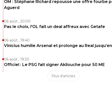
OM : Stéphane Richard repousse une offre fourbe p
👍
Aguerd
0
+
Répondre
06 août , 20:00
tybalt
05 septembre 2025 à 15:56
+
1
Pas le choix, l'OL fait un deal affreux avec Getafe
Ghezzal de retour à l'OL en tant que joueur libre ...
06 août , 19:40
0
+
Répondre
Vinicius humilie Arsenal et prolonge au Real jusqu’e
limax-xxl
05 septembre 2025 à 16:11
+
246
06 août , 19:20
Je n'espère pas, son niveau doit être bien loin de 
Officiel : Le PSG fait signer Akliouche pour 50 ME
qu'on a vu.
0
+
Répondre
Plus d'articles
tybalt
05 septembre 2025 à 16:14
+
1
Si si c'est officiel ...
0
+
Répondre
limax-xxl
05 septembre 2025 à 17:35
+
246