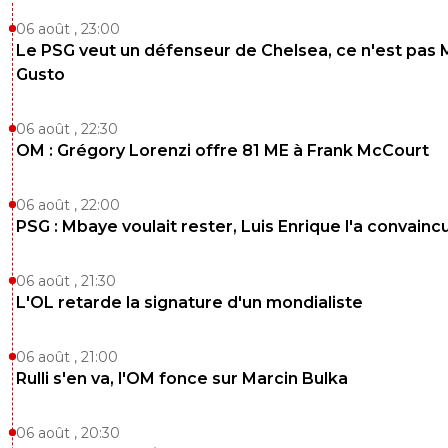
limax-xxl
05 septembre 2025 à 16:12
+
246
06 août , 23:00
Le PSG veut un défenseur de Chelsea, ce n'est pas 
merci. Je vais de lire l'article de l'équipe
Gusto
0
+
Répondre
jeremy-chaland
05 septembre 2025 à 17:47
+
0
06 août , 22:30
OM : Grégory Lorenzi offre 81 ME à Frank McCourt
Exactement ca
0
+
Répondre
06 août , 22:00
PSG : Mbaye voulait rester, Luis Enrique l'a convainc
christophe-janet
05 septembre 2025 à 17:49
+
0
ok merci c'est que je pensais sans etre certain
06 août , 21:30
0
+
Répondre
L'OL retarde la signature d'un mondialiste
limax-xxl
05 septembre 2025 à 16:11
+
246
06 août , 21:00
merci
Rulli s'en va, l'OM fonce sur Marcin Bulka
0
+
Répondre
06 août , 20:30
joekid
05 septembre 2025 à 16:12
+
1