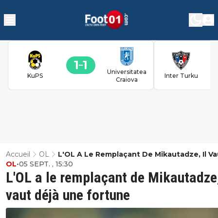
1
1
Universitatea
KuPS
Inter Turku
Craiova
Accueil
OL
L'OL A Le Remplaçant De Mikautadze, Il Va
OL
•
05 SEPT. , 15:30
Déjà Une Fortune
L'OL a le remplaçant de Mikautadze,
vaut déjà une fortune