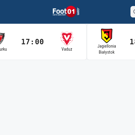
17:00
1
Jagiellonia
Turku
Vaduz
Białystok