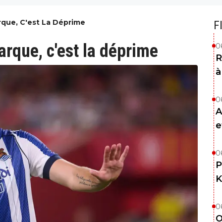
que, C'est La Déprime
F
rque, c'est la déprime
0
R
à
0
A
e
0
P
K
0
O