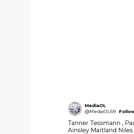
MediaOL
@
MediaOL69
·
Follo
Tanner Tessmann , Pau
Ainsley Maitland Niles 