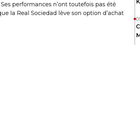
K
. Ses performances n’ont toutefois pas été
e la Real Sociedad lève son option d’achat
0
C
M