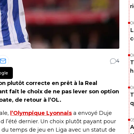
r
0
L
c
0
4
T
h
ogle
on plutôt correcte en prêt à la Real
0
nt fait le choix de ne pas lever son option
T
ate, de retour à l’OL.
q
ale,
l’Olympique Lyonnais
a envoyé Duje
0
d l’été dernier. Un choix plutôt payant pour
A
vé du temps de jeu en Liga avec un statut de