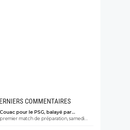
ERNIERS COMMENTAIRES
Couac pour le PSG, balayé par
Majorque en amical
premier match de préparation, samedi
contre les rosbifs… 😝🇵🇹🇧🇷🇫🇷🇺🇦