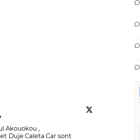
w
l Akouokou , 

et Duje Caleta Car sont 