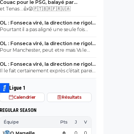
Couac pour le PSG, balayé par
Majorque en amical
et Tenas …👍😜🇵🇹🇧🇷🇫🇷🇺🇦
OL : Fonseca viré, la direction ne rigole
plus
Pourtant il a pas aligné une seule fois
cette compo pendant les matchs amicaux
OL : Fonseca viré, la direction ne rigole
plus
Pour Manchester, peut etre mais Vs le
Celta vigo je ne vois pas ou... On a
OL : Fonseca viré, la direction ne rigole
plénitude de blesser en attaque... Puis, il
plus
Il le fait certainement exprès c’était pareil
ne savait pas que Niakhaté allait se faire
avec Manchester avec Paul akuaku
expulsé à la 10e au retour..
titulaire allée retour alors qu’il n'a pas
Ligue 1
jouer de la saison. Chaque fois que lyon a
Calendrier
Résultats
un match important le gars sabote le
match pareille l'année dernière avec
REGULAR SEASON
Toulouse, Lens et le celta vigo
Équipe
Pts
J
V
N
D
BP
B
1
O
.
Marseille
0
0
0
0
0
0