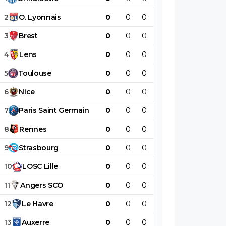
2
O
.
Lyonnais
0
0
0
0
0
0
3
Brest
0
0
0
0
0
0
4
Lens
0
0
0
0
0
0
5
Toulouse
0
0
0
0
0
0
6
Nice
0
0
0
0
0
0
7
Paris
Saint
Germain
0
0
0
0
0
0
8
Rennes
0
0
0
0
0
0
9
Strasbourg
0
0
0
0
0
0
10
LOSC
Lille
0
0
0
0
0
0
11
Angers
SCO
0
0
0
0
0
0
12
Le
Havre
0
0
0
0
0
0
13
Auxerre
0
0
0
0
0
0