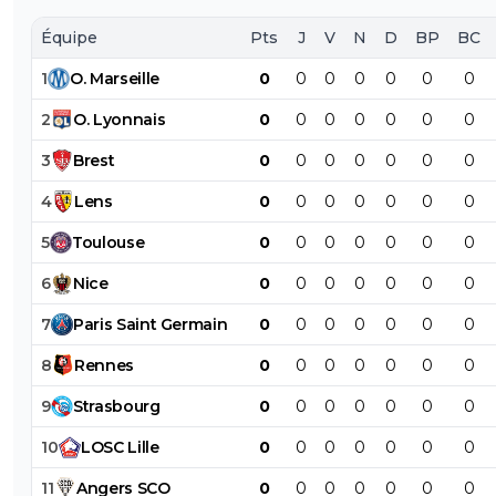
Équipe
Pts
J
V
N
D
BP
BC
1
O
.
Marseille
0
0
0
0
0
0
0
2
O
.
Lyonnais
0
0
0
0
0
0
0
3
Brest
0
0
0
0
0
0
0
4
Lens
0
0
0
0
0
0
0
5
Toulouse
0
0
0
0
0
0
0
6
Nice
0
0
0
0
0
0
0
7
Paris
Saint
Germain
0
0
0
0
0
0
0
8
Rennes
0
0
0
0
0
0
0
9
Strasbourg
0
0
0
0
0
0
0
10
LOSC
Lille
0
0
0
0
0
0
0
11
Angers
SCO
0
0
0
0
0
0
0