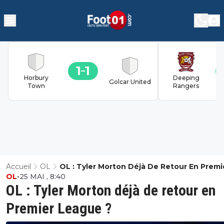
1
1
Horbury
Deeping
Golcar United
Town
Rangers
Accueil
OL
OL : Tyler Morton Déjà De Retour En Premi
OL
•
25 MAI , 8:40
League ?
OL : Tyler Morton déjà de retour en
Premier League ?