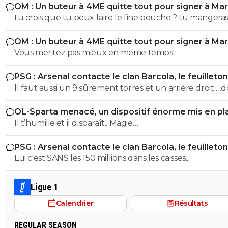
OM : Un buteur à 4ME quitte tout pour signer à Mar
tu crois que tu peux faire le fine bouche ? tu mangeras la
malbouffe qu'on te donnera. Point.
OM : Un buteur à 4ME quitte tout pour signer à Mar
Vous meritez pas mieux en meme temps
PSG : Arsenal contacte le clan Barcola, le feuilleton
relancé
Il faut aussi un 9 sûrement torres et un arrière droit ....
tomas ajauro ou ordonez
OL-Sparta menacé, un dispositif énorme mis en pl
Il t’humilie et il disparaît.. Magie…
PSG : Arsenal contacte le clan Barcola, le feuilleton
relancé
Lui c'est SANS les 150 millions dans les caisses...
Ligue 1
Calendrier
Résultats
REGULAR SEASON