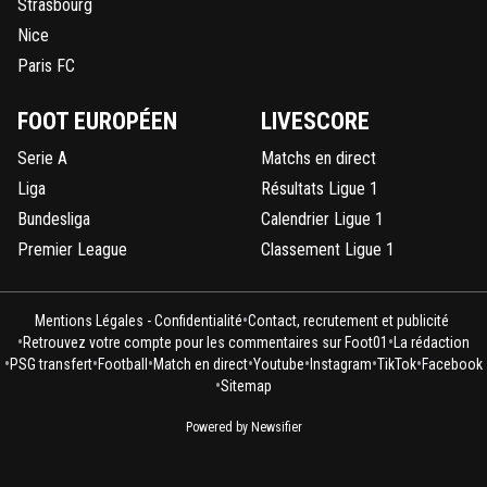
Strasbourg
Nice
Paris FC
FOOT EUROPÉEN
LIVESCORE
Serie A
Matchs en direct
Liga
Résultats Ligue 1
Bundesliga
Calendrier Ligue 1
Premier League
Classement Ligue 1
•
Mentions Légales - Confidentialité
Contact, recrutement et publicité
•
•
Retrouvez votre compte pour les commentaires sur Foot01
La rédaction
•
•
•
•
•
•
•
PSG transfert
Football
Match en direct
Youtube
Instagram
TikTok
Facebook
•
Sitemap
Powered by Newsifier