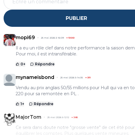
PUBLIER
mopi69
25 mai 2026 à 16:09
+
1300
Il a eu un rôle clef dans notre performance la saison dern
Pour moi, il est intransférable.
0
+
Répondre
mynameisbond
25 mai 2026 à 14:05
+
311
Vendu au prix anglais 50/55 millions pour Hull qui va en t
220 pour sa remontée en PL .
1
+
Répondre
MajorTom
25 mai 2026 à 12:12
+
385
Ce sera dans doute notre "grosse vente" de cet été pour
équilibrer les comptes. Plus quelques vente mineures.