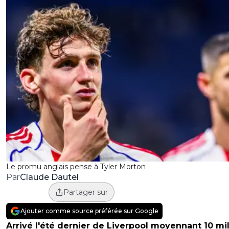
Le promu anglais pense à Tyler Morton
Claude Dautel
Par
Partager sur
Ajouter comme source préférée sur Google
Arrivé l'été dernier de Liverpool moyennant 10 mil