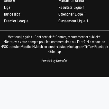
Serie A
Matchs en direct
bub
03 novembre 2025 à 10:27
+
822
Liga
Résultats Ligue 1
toi tu n'as ien de lucide et encore moins de footeux
Bundesliga
Calendrier Ligue 1
t'aurai plutot vu en canapiste aigri
Premier League
Classement Ligue 1
1
+
Répondre
le-footeux-lucide
03 novembre 2025 à 10:57
+
484
•
Mentions Légales - Confidentialité
Contact, recrutement et publicité
•
•
Qu'ai je dit de faux mon grand?? Tolisso n'est p
Retrouvez votre compte pour les commentaires sur Foot01
La rédaction
•
•
•
•
•
•
•
sal*** sur un terrain peut etre???
PSG transfert
Football
Match en direct
Youtube
Instagram
TikTok
Facebook
•
Sitemap
0
+
Répondre
Powered by Newsifier
sweet7812
03 novembre 2025 à 10:32
+
1168
As tu es ressorti du bois toi ?
Retourne dans ton canapé ave ta bibine et ta clop
Vaut mieux.
Donneur de leçon.
0
+
Répondre
le-footeux-lucide
03 novembre 2025 à 10:56
+
484