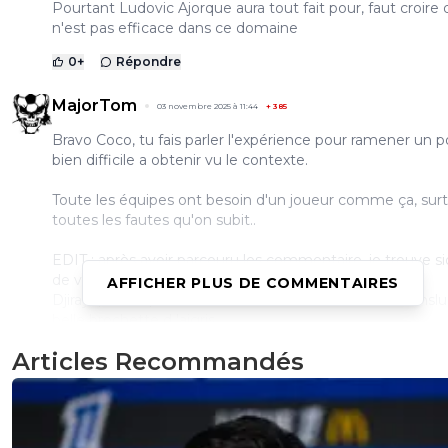
Pourtant Ludovic Ajorque aura tout fait pour, faut croire q
n'est pas efficace dans ce domaine
0
+
Répondre
MajorTom
03 novembre 2025 à 11:44
+
385
Bravo Coco, tu fais parler l'expérience pour ramener un p
bien difficile a obtenir vu le contexte.
Toute les équipes ont besoin d'un joueur comme ça, sur
toutes les fautes qu'on subit..
EDIT : après avoir parcouru les commentaire, je trouve s
de voir toujours les guignols venir vomir leur caca.
AFFICHER PLUS DE COMMENTAIRES
Djiraya, Fiasco, Kvara etc... ah oui avec le retour de translu
belle brochette d 'aigris
3
+
Répondre
Articles Recommandés
dijaya
03 novembre 2025 à 12:54
+
2157
a ton service ! et avec plaisir