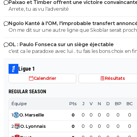
Paixao et Timber offrent une victoire convaincant
Tu peux attendre que ça soit prouvé et qu'il soi
l'OM
Arrete, tu as vu l'adversité
condamné avant de sortir ton laïus.
et au final c est la faute des vilains marseillais e
Ngolo Kanté à l'OM, l'improbable transfert annonc
jamais des parisiens hein. si tu es trop naif, voir 
Turquie
bete pour voir ou admettre qu il y a forcement
On me dit sur une autre ligne que Skoblar serait proc
anguille sous roche. je n y peux rien moi
remettre les crampons.
OL : Paulo Fonseca sur un siège éjectable
0
+
Répondre
c'est ca le paradoxe avec lui .. tu fais les bons choix en fi
joekidd
03 novembre 2025 à 13:13
+
613
saison t'es 3eme ...
Ta bêtise est immense, tu le prouves régulièr
Ligue 1
travers tes commentaires et il n'y a pas de re
Calendrier
Résultats
pour ça.
1
+
Répondre
REGULAR SEASON
alex
03 novembre 2025 à 13:47
+
1685
Équipe
Pts
J
V
N
D
BP
BC
faut quand meme avouer que lorsqu'on connait
1
O
.
Marseille
0
0
0
0
0
0
0
justice francaise on sait tous qu'avec un bon c
les accusations disparaissent assez vite
2
O
.
Lyonnais
0
0
0
0
0
0
0
0
+
Répondre