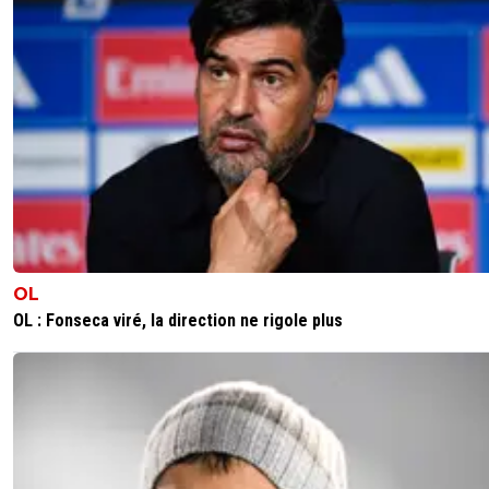
1
+
Répondre
le-footeux-lucide
03 novembre 2025 à 13:22
+
484
T'ira dire ça a des mômes pauvre tanche que tu es
dois pas être éducateur dans un club de foot ama
toi, en tout cas je ne l'espère pas car féliciter une
baltringue pareil, une attitude pareil, tu devrais alle
cacher mon chère Number 13, tu m'avais habitué 
mieux pourtant!!
0
+
Répondre
MajorTom
03 novembre 2025 à 14:15
+
385
OL
Allons bon... les pauv' petits nenfants....
OL : Fonseca viré, la direction ne rigole plus
C'est Corentin Tolisso, joueur de foot qui les per
et offe leur âme au diable.
Avec la merde qu'on voit dans les media et la
politique actuelle, je trouve qu'on lui donne b
trop d'importance a ce pauvre Coco...
0
+
Répondre