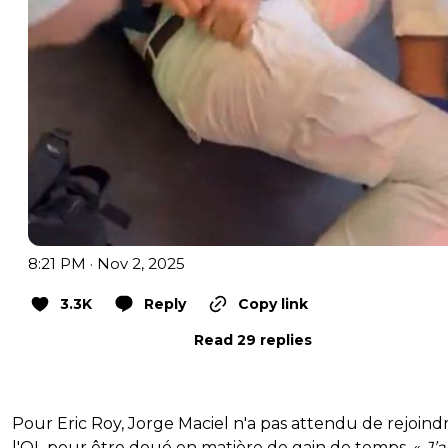
8:21 PM · Nov 2, 2025
3.3K
Reply
Copy link
Read 29 replies
Pour Eric Roy, Jorge Maciel n'a pas attendu de rejoind
l'OL pour être doué en matière de gain de temps. «
J’a