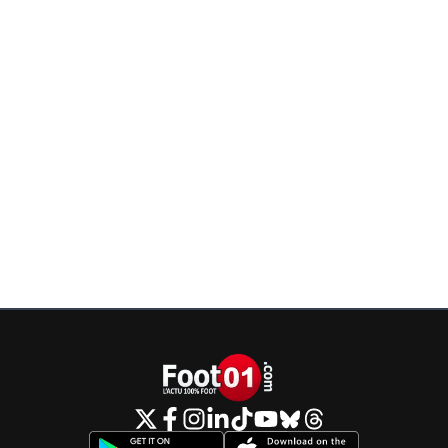
0
+
Répondre
Flaco75
03 novembre 2025 à 11:40
+
190
👍🇧🇷🇵🇹🇫🇷🇺🇦
0
+
Répondre
bub
03 novembre 2025 à 14:21
+
822
pour une fois je te rejoins presque, sauf que Motta
mettait des coups , pas Tolisso
0
+
Répondre
bub
03 novembre 2025 à 10:24
+
822
moi aussi je trouve qu'il a abusé hier, mais ça a été larg
compensé par les 9 minutes de temps additionnel. Mais 
marrant mais personne ne dit rien avec Hojberg à Marsei
Barco; emegha à Strasbourg, sans parler de l'epoque des
Verrati, Neymar et paredes au PSG.
En revanche; Tolisso quel joueur, merci DD d'etre aveugl