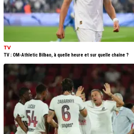
Et non Eric les grandes équipes n'ont pas besoin d'user 
méthodes pour réussir, elles le font sur le terrain, dans le 
debout, comme des hommes.
0
+
Répondre
dijaya
03 novembre 2025 à 10:51
+
2157
TV
TV : OM-Athletic Bilbao, à quelle heure et sur quelle chaîne ?
en parlant de corruption t en penses quoi de ça ? 
est clean tu penses?
e CV de Nasser mis à jour
Octobre 2017 : accusation de corruption privée po
droits TV des Coupes du monde 2026 et 2030 de
football
Mars 2019 : accusation de corruption pour les
candidatures de Doha en 2017 et 2019 pour organi
Championnats du monde d'athlétisme
Février 2020 : accusation de corruption de Jérôm
Valcke (ex-secrétaire général de la FIFA)
Octobre 2022 : accusation d'usine à trolls sur les r