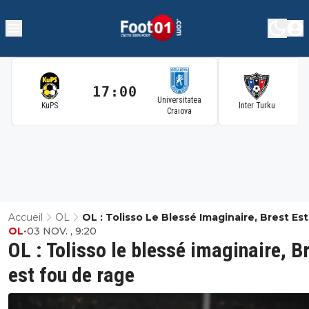
17:00
1
Universitatea
KuPS
Inter Turku
Craiova
Accueil
OL
OL : Tolisso Le Blessé Imaginaire, Brest Es
OL
•
03 NOV. , 9:20
De Rage
OL : Tolisso le blessé imaginaire, B
est fou de rage