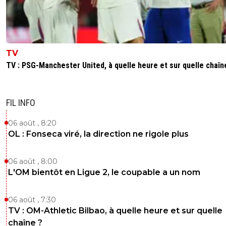
sociaux pour défendre ses intérêts
Février 2023 : accusation d'enlèvement, séquestra
torture
Fevrier 2025 Nasser al-Khelaïfi a été mis en exam
complicité d'achat de vote et d'atteinte à la libert
TV
vote, et d abus de pouvoir
TV : PSG-Manchester United, à quelle heure et sur quelle chaîn
Mai 2025: enquête pour travail dissimulé
Juillet 2025: soupçons d’ escroquerie en bande
FIL INFO
organisée, blanchiment aggravé, abus de confianc
détournement de fonds publics.
06 août , 8:20
Bientot l achat de la coupe du monde des clubs 2
OL : Fonseca viré, la direction ne rigole plus
mais chaque chose en son temps hein !
0
+
Répondre
06 août , 8:00
L'OM bientôt en Ligue 2, le coupable a un nom
joekidd
03 novembre 2025 à 11:16
+
613
Chaque fois, tu sors ton copié-collé et qu'est-ce 
06 août , 7:30
a dedans ? "Accusations", "Soupçons"...
TV : OM-Athletic Bilbao, à quelle heure et sur quelle
Est-ce que ça a été prouvé ? Non. A-t-il été
chaîne ?
condamné ? Non.