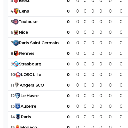
3
Brest
0
0
0
0
0
0
0
MajorTom
03 novembre 2025 à 11:46
+
385
4
Lens
0
0
0
0
0
0
0
Chiale, t'as eu Neymar dans ton équipe et tu viens
5
Toulouse
0
0
0
0
0
0
0
l'ouvrir.
6
Nice
0
0
0
0
0
0
0
Putain pourquoi on peut plus bloquer les abrutis
sérieux....
7
Paris
Saint
Germain
0
0
0
0
0
0
0
2
+
Répondre
8
Rennes
0
0
0
0
0
0
0
dijaya
03 novembre 2025 à 12:00
+
2157
9
Strasbourg
0
0
0
0
0
0
0
sinon tu ne pourrais plus t exprimer
10
LOSC
Lille
0
0
0
0
0
0
0
2
+
Répondre
11
Angers
SCO
0
0
0
0
0
0
0
MajorTom
03 novembre 2025 à 12:11
+
385
12
Le
Havre
0
0
0
0
0
0
0
Trop lol xptdr 👍
13
Auxerre
0
0
0
0
0
0
0
0
+
Répondre
14
Paris
0
0
0
0
0
0
0
dijaya
03 novembre 2025 à 12:50
+
2157
15
Monaco
0
0
0
0
0
0
0