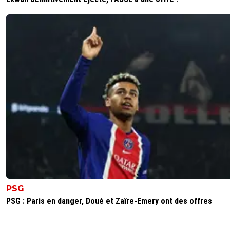
reds13
02 novembre 2025 à 22:54
+
1098
C'est un championnat très serré , la différence de buts c
risque de compter en fin du championnat si personne se
détache
0
+
Répondre
Makaveli34
03 novembre 2025 à 8:27
+
165
Et ta sœur elle est serré ?
1
+
Répondre
TYBALT6969
02 novembre 2025 à 22:53
+
648
Que voulez vous faire de plus à 9vs11 pendant plus de 90m
PSG
Satriano n'a clairement pas le niveau L2, il doit retourner
PSG : Paris en danger, Doué et Zaïre-Emery ont des offres
dès cet hiver
0
+
Répondre