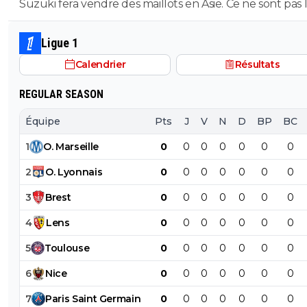
départ
Suzuki fera vendre des maillots en Asie. Ce ne sont pas 
0
+
Répondre
russes qui acheteront ceux de Safonov ni les europeens
ceux de Chevalier. Quant aux autres acheteurs ils s’en
Ligue 1
bub
02 novembre 2025 à 23:03
+
822
foutent des trois ...
Calendrier
Résultats
mentalité de merde, on a fait 6 fautes dans le ma
jouant a 10 contre 11. L'OM a cassé avec 14 fautes
Auxerre
REGULAR SEASON
0
+
Répondre
Équipe
Pts
J
V
N
D
BP
BC
leogets
03 novembre 2025 à 8:21
+
1585
1
O
.
Marseille
0
0
0
0
0
0
0
c'est toujours moins pire que hojbjerg
2
O
.
Lyonnais
0
0
0
0
0
0
0
0
+
Répondre
3
Brest
0
0
0
0
0
0
0
Kvaracadabra
02 novembre 2025 à 22:44
+
887
4
Lens
0
0
0
0
0
0
0
Beaucoup de chance encore côté lyonnais
5
Toulouse
0
0
0
0
0
0
0
0
+
Répondre
6
Nice
0
0
0
0
0
0
0
dadadu69
02 novembre 2025 à 22:48
+
82
7
Paris
Saint
Germain
0
0
0
0
0
0
0