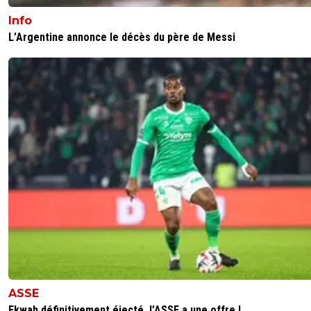
Info
d2rdrmvhjz
03 novembre 2025 à 7:30
+
199
L’Argentine annonce le décès du père de Messi
Je te demande de retrouver un peu de lucidité
Avec complètement raide des bouches du Rhô
es la risée du site
0
+
Répondre
le-footeux-lucide
03 novembre 2025 à 9:16
+
485
Je te connais toi?? Si t'es pas content de ce q
j'écris, rentre chez ta maman et va jouer au 
mon grand
0
+
Répondre
reds13
02 novembre 2025 à 23:01
+
1098
Même a 11 Lyon ne marque pas beaucoup , ça risque de 
faire défaut en fin de championnat en cas d égalité
0
+
Répondre
ASSE
Ekwah définitivement éjecté, l’ASSE a une offre !