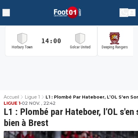
14:00
1
Horbury Town
Golcar United
Deeping Rangers
Accueil
Ligue 1
L1 : Plombé Par Hateboer, L’OL S'en So
LIGUE 1
•
02 NOV. , 22:42
Bien À Brest
L1 : Plombé par Hateboer, l’OL s'en 
bien à Brest