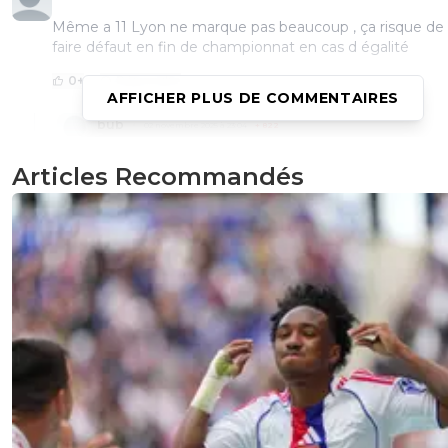
Même a 11 Lyon ne marque pas beaucoup , ça risque de 
faire défaut en fin de championnat en cas d égalité
0
+
Répondre
AFFICHER PLUS DE COMMENTAIRES
bub
02 novembre 2025 à 23:04
+
822
on restait sur 7 buts marqués en 3 matchs
Articles Recommandés
0
+
Répondre
reds13
02 novembre 2025 à 23:14
+
1098
Lyon est 11 ème meilleur attaque avec 16 buts 
Lyon ne marque pas beaucoup comparer au au
groupes de tête
0
+
Répondre
bub
02 novembre 2025 à 23:27
+
822
il parlaient d'attaque , donc je te confirme qu'o
restait sur 7 buts en 3 matchs. C'est vrai on rest
pts en 5 matchs, on avait meme fait pire puisq