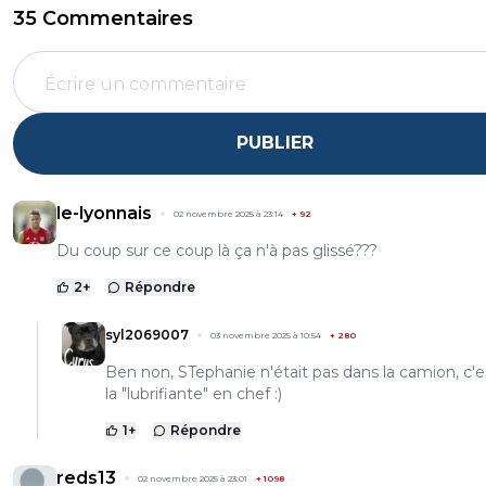
35 Commentaires
PUBLIER
le-lyonnais
02 novembre 2025 à 23:14
+
92
Du coup sur ce coup là ça n'à pas glissé???
2
+
Répondre
syl2069007
03 novembre 2025 à 10:54
+
280
Ben non, STephanie n'était pas dans la camion, c'es
la "lubrifiante" en chef :)
1
+
Répondre
reds13
02 novembre 2025 à 23:01
+
1098