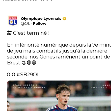
Olympique Lyonnais
@
OL
·
Follow
🔚 C'est terminé !

En infériorité numérique depuis la 7e minu
de jeu mais combatifs jusqu'à la dernière 
seconde, nos Gones ramènent un point de 
Brest 🤝🔴🔵

0-0 
#SB29OL