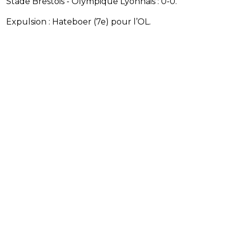
Stade Brestois - Olympique Lyonnais : 0-0.
Expulsion : Hateboer (7e) pour l’OL.