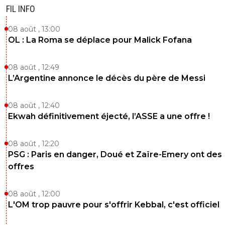
FIL INFO
sergio33
02 novembre 2025 à 22:55
+
1605
08 août , 13:00
C'est Paulo Fonseca... l'entraineur de l'OL. Pas toi !..
heureusement !!! ^^
OL : La Roma se déplace pour Malick Fofana
1
+
Répondre
08 août , 12:49
neo
02 novembre 2025 à 22:56
+
63
L’Argentine annonce le décès du père de Messi
Il a beaucoup de bonne volonté mais la bonne vol
ça met pas de but ...
08 août , 12:40
Ekwah définitivement éjecté, l’ASSE a une offre !
2
+
Répondre
sergio33
02 novembre 2025 à 22:52
+
1605
08 août , 12:20
PSG : Paris en danger, Doué et Zaïre-Emery ont des
Un bon point de pris... même si l'OL aurait sans doute pris
offres
point sans le carton rouge.
Le plus important... c'est que l'OL reste bien placé.
08 août , 12:00
L'OM trop pauvre pour s'offrir Kebbal, c'est officiel
1
+
Répondre