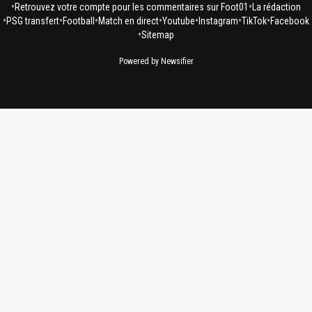
•
•
Retrouvez votre compte pour les commentaires sur Foot01
La rédaction
•
•
•
•
•
•
•
PSG transfert
Football
Match en direct
Youtube
Instagram
TikTok
Facebook
•
Sitemap
Powered by Newsifier