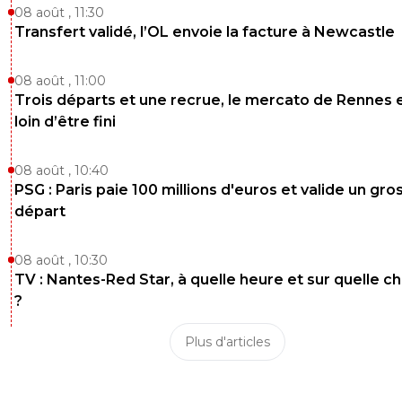
alexx
02 novembre 2025 à 22:49
+
7
08 août , 11:30
Transfert validé, l’OL envoie la facture à Newcastle
Rouge logique.
C'est fou comme ils peuvent être bon dans un sens, et
mauvais dans l'autre pour siffler !
08 août , 11:00
Trois départs et une recrue, le mercato de Rennes 
0
+
Répondre
loin d’être fini
saammm
02 novembre 2025 à 22:47
+
544
08 août , 10:40
Cette équipe à vraiment une mentalité de m....,tolisso en
c'est insupportable à voir
PSG : Paris paie 100 millions d'euros et valide un gro
départ
0
+
Répondre
dadadu69
08 août , 10:30
02 novembre 2025 à 22:48
+
82
TV : Nantes-Red Star, à quelle heure et sur quelle c
Bla-bla-bla va commenter les post de ton équipe 
?
merde
0
+
Répondre
Plus d'articles
reds13
02 novembre 2025 à 22:49
+
1098
L OM a 10 ils ont gagné a Auxerre