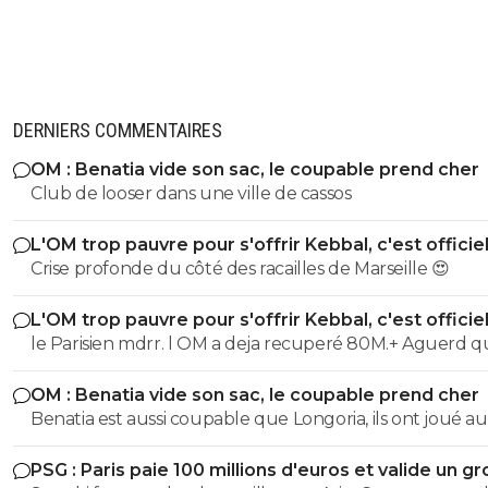
Parisien ou marseillais ça ne change rien pour 
Donc je maintiens ton club de merde est tell
ennuyeux que vous venez sur les articles de L’
0
+
Répondre
DERNIERS COMMENTAIRES
leogets
03 novembre 2025 à 8:23
+
1585
OM : Benatia vide son sac, le coupable prend cher
le gars pas objectif si tu as pas rulli tu gagnes p
Club de looser dans une ville de cassos
match
L'OM trop pauvre pour s'offrir Kebbal, c'est officie
0
+
Répondre
Crise profonde du côté des racailles de Marseille 😍
bub
02 novembre 2025 à 23:00
+
822
L'OM trop pauvre pour s'offrir Kebbal, c'est officie
le jour ou l'OM aura la possession en jouant à 10 co
tout le match, le jour ou ton entraineur laissera so
le Parisien mdrr. l OM a deja recuperé 80M.+ Aguerd quasi
attaquant apres un rouge, tu pourras parler
officiel. Hodgberg en discussions avancees, Gomez pareil.
OM : Benatia vide son sac, le coupable prend cher
donc le blabla ca va. les articles de merde chaaue jour c est
0
+
Répondre
Benatia est aussi coupable que Longoria, ils ont joué au
marrant mais ca va 5 mn
reds13
mercato sans construire quelque chose
03 novembre 2025 à 00:00
+
1098
PSG : Paris paie 100 millions d'euros et valide un gr
La procession ne veut rien dire