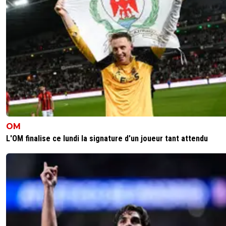
Entre la version a 130€ et 250€, y'a juste un porte clé et
carte postale dédicacé de Cherki en plus, je suis allé voir 
détails 🤣🤣
0
+
Répondre
gilmac
16 mai 2025 à 18:35
+
19
Ca vaut le coup, juste avant la rétrogradation !
0
+
Répondre
fanch-ol
16 mai 2025 à 18:27
+
5
OM
Encore un titre abusif de la part du pro OM Facy pour en
L'OM finalise ce lundi la signature d'un joueur tant attendu
enfoncer l OL. Pitoyable
0
+
Répondre
sergio35
16 mai 2025 à 19:26
+
0
certe mais pour le coup c'est vraiment abusé le tari
0
+
Répondre