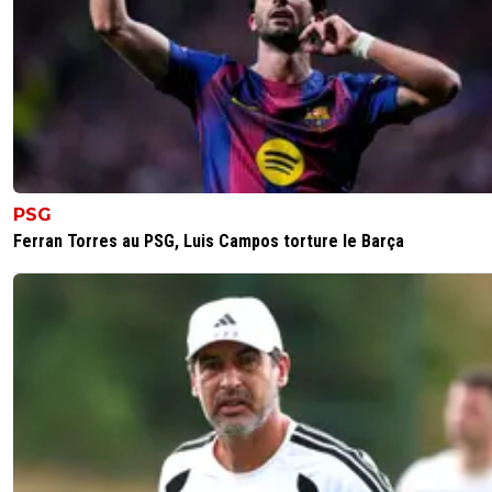
fanch-ol
17 mai 2025 à 7:15
+
5
Oui mais aucun rapport avec vouloir ruiner les
supporteurs pour passer la DNCG
0
+
Répondre
sergio33
16 mai 2025 à 18:32
+
1614
Comme d'hab !Mais là... il a le seum. ^^
PSG
0
+
Répondre
Ferran Torres au PSG, Luis Campos torture le Barça
dijaya
16 mai 2025 à 20:34
+
2169
arrete avec ce mot completement debile et qu
aucun sens ici...
0
+
Répondre
therockgone-skypiii
16 mai 2025 à 18:26
+
0
La chance qu'on a c'est qu'on est pas obligé de l'acheter
0
+
Répondre