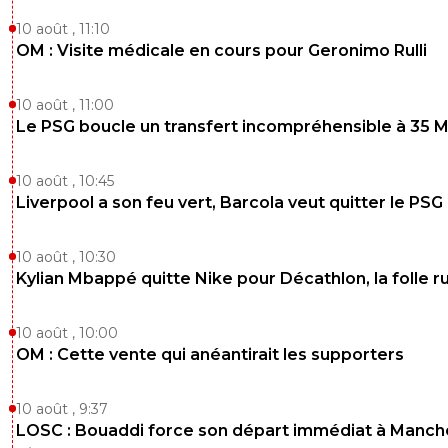
10 août , 11:10
Alors, vraiment dans une moindre mesure, en
OM : Visite médicale en cours pour Geronimo Rulli
insistant bien sur le moindre.
0
+
Répondre
10 août , 11:00
alex
Le PSG boucle un transfert incompréhensible à 35 
16 mai 2025 à 18:38
+
1696
Oui on peut dire ca en effet ... entre 1996 et 2025
prix d'un maillot c'est +450% environ, l'augmen
10 août , 10:45
sur salaire moyen (2500€) qui est loin d'être le s
Liverpool a son feu vert, Barcola veut quitter le PSG
médian (2090€) .. a augmenté de 108% .. sauf
les voitures +195% les loyers +212 % (paris)les p
10 août , 10:30
de cinés +126 % l'électricité +152% ... sans comp
courses .. avant pour 500frs (75€) t'avais un ca
Kylian Mbappé quitte Nike pour Décathlon, la folle 
plein pour le mois ... l'évolution des salaires est 
d'avoir suivi le reste de l'inflation ...
10 août , 10:00
0
+
Répondre
OM : Cette vente qui anéantirait les supporters
akh
17 mai 2025 à 10:06
+
72
10 août , 9:37
c'est sur que les salaires sont tres loin d avoir
LOSC : Bouaddi force son départ immédiat à Manch
augmenté aussi vite que le reste, c'est juste p