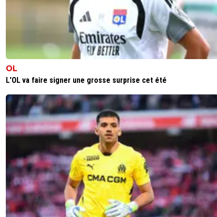
alex
16 mai 2025 à 18:05
+
1696
Qui aurait acheté un maillot a 983,93 francs français? ... e
je m'etais acheté mon maillot tout seul pour la premiere 
j'avais payé 180frs avec le flocage .... en gros 27€ ....
OL
0
+
Répondre
L'OL va faire signer une grosse surprise cet été
on-l-a-jouer-chez-toi
17 mai 2025 à 9:31
+
533
Le paquet de Camel je le payais 17 franc à l'époque
doit faire quoi 2euro50 environ max ?? Aujourdui 12
euro... 80 franc presque..
0
+
Répondre
aelita-paris10
17 mai 2025 à 12:10
+
0
Le paquet de Camel en 1990 etait a 1,50€ et 3
en 2000 .
0
+
Répondre