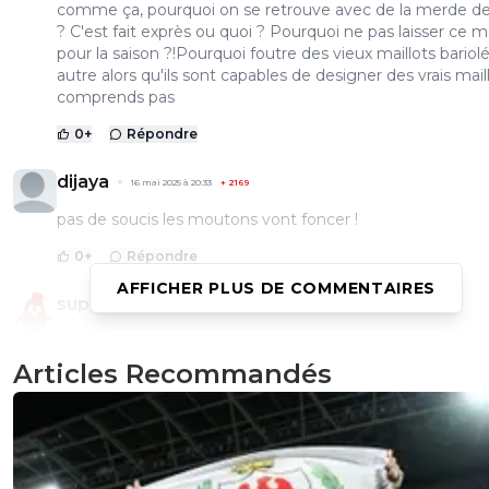
comme ça, pourquoi on se retrouve avec de la merde de
? C'est fait exprès ou quoi ? Pourquoi ne pas laisser ce ma
pour la saison ?!Pourquoi foutre des vieux maillots bariol
autre alors qu'ils sont capables de designer des vrais maill
comprends pas
0
+
Répondre
dijaya
16 mai 2025 à 20:33
+
2169
pas de soucis les moutons vont foncer !
0
+
Répondre
AFFICHER PLUS DE COMMENTAIRES
supporterdujeu
16 mai 2025 à 20:04
+
73
Sinon, c'est 100-120 dirhams ici ... soit 10-11€ ...
Articles Recommandés
0
+
Répondre
daniel-daniel
16 mai 2025 à 20:00
+
0