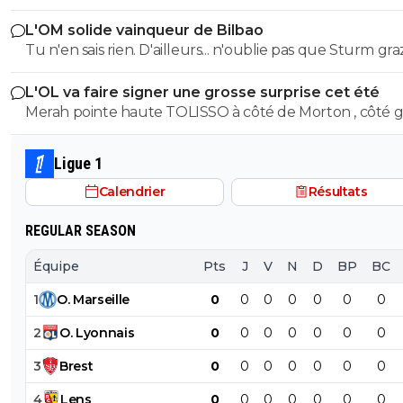
J'ai regardé tal heure, j'ai payé 75e celui extérie
la saison 2018/19.
L'OM solide vainqueur de Bilbao
Tu n'en sais rien. D'ailleurs... n'oublie pas que Sturm graz...
0
+
Répondre
peut tout à fair renverser la vapeur et éliminer le Fener
alex
17 mai 2025 à 5:23
+
1696
L'OL va faire signer une grosse surprise cet été
Merah pointe haute TOLISSO à côté de Morton , côté g
apres des fois y a de bonnes promos mais oui l
tarifs on explosé depuis 3-4 ansperso j'achete l
mais pouvant aussi se projeter devant et accompagner
maillot de la saison d'avant voir de 2 saison d'a
Merah et/ou Fofana
Ligue 1
te retrouves a des prix un peu pluscoherent en
et 50€
Calendrier
Résultats
0
+
Répondre
REGULAR SEASON
alexx-auvergnat-lyonnais
16 mai 2025 à 17:54
+
0
Équipe
Pts
J
V
N
D
BP
BC
Perso j'ai tjrs trouvé les maillots de Foot trop cher.Les se
1
O
.
Marseille
0
0
0
0
0
0
0
que j'ai acheté en boutique, c'est ceux de Clermont, pou
soutenir le club un minimum.Sinon, ça attends des solde
2
O
.
Lyonnais
0
0
0
0
0
0
0
des offres.
3
Brest
0
0
0
0
0
0
0
0
+
Répondre
4
Lens
0
0
0
0
0
0
0