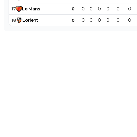
17
Le
Mans
0
0
0
0
0
0
0
sergio33
16 mai 2025 à 17:49
+
1614
18
Lorient
0
0
0
0
0
0
0
Les maillots du PSG ? Combien ? ^^
0
+
Répondre
hardstylerz
16 mai 2025 à 17:44
+
0
Beb non puisqu'il a fait rentrer 1.8 milliards qu'on vous dit
0
+
Répondre
sergio33
16 mai 2025 à 17:50
+
1614
Tu as encore le seum... hein ?! ^^
0
+
Répondre
sweet7812
16 mai 2025 à 17:35
+
1173
Les prix des maillots ce n'est pas Textor enfin... Déjà ave
les prix étaient à 110e.Et puis, ya pas que Lyon, ce sont ts