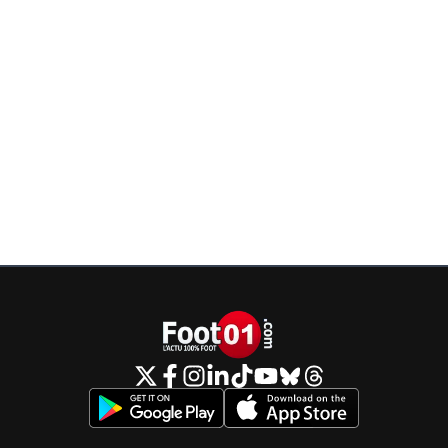
clubs.
0
+
Répondre
jeremy-chaland
16 mai 2025 à 17:33
+
0
Il aurait tord de se priver. T as déjà des tarés qui mettent
100euros dans des maillots de foot🤣 la clef c est nous e
dans tous les domaines (gta6 prévu a 150 euros, iPhone
euros). Arretez d acheter, ils baisseront les prix
0
+
Répondre
dirtyshady41
16 mai 2025 à 17:46
+
1902
GTA6 ne sera jamais a 150€. Tu verras.
0
+
Répondre
firstbl00d
16 mai 2025 à 19:11
+
84
Il sera à 0 euros sur le site de Fitgirl Repacks si 
de Denuvo 😂Bon après faut jouer sur PC..
0
+
Répondre