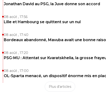
Jonathan David au PSG, la Juve donne son accord
0
+
Répondre
08 août , 17:56
tybalt
18 mai 2025 à 16:33
+
1
Lille et Hambourg se quittent sur un nul
Chaque année il y a le même soucis ... mais on crache e
sur l'OL et Textor !
08 août , 17:40
0
+
Répondre
Bordeaux abandonné, Mavuba avait une bonne rais
spartacus
18 mai 2025 à 20:57
+
1
08 août , 17:20
Ouin ouin... 🤭
PSG-MU : Attentat sur Kvaratskhelia, la grosse fraye
0
+
Répondre
08 août , 17:00
jess-o-meill
OL-Sparta menacé, un dispositif énorme mis en pla
18 mai 2025 à 16:24
+
0
Comment mettre un titre en totale contradiction avec l'a
Plus d'articles
concerné
0
+
Répondre