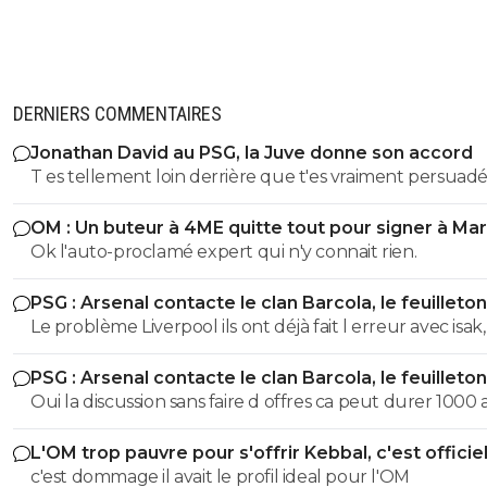
DERNIERS COMMENTAIRES
Jonathan David au PSG, la Juve donne son accord
T es tellement loin derrière que t'es vraiment persuadé
etre premier...^^ T'as lu l article ?
OM : Un buteur à 4ME quitte tout pour signer à Mar
Ok l'auto-proclamé expert qui n'y connait rien.
PSG : Arsenal contacte le clan Barcola, le feuilleton
relancé
Le problème Liverpool ils ont déjà fait l erreur avec isak, 
feront plus la même erreur, surtout que Slot est plus la , i
PSG : Arsenal contacte le clan Barcola, le feuilleton
feront plus la même erreur
relancé
Oui la discussion sans faire d offres ca peut durer 1000 a
ils veulent, la discussion ne veut rien dire
L'OM trop pauvre pour s'offrir Kebbal, c'est officie
c'est dommage il avait le profil ideal pour l'OM