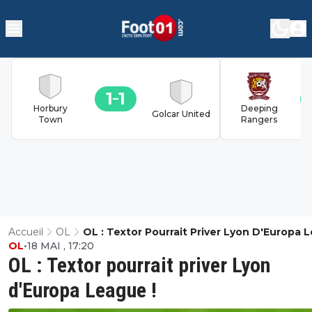
1
1
Horbury
Deeping
Golcar United
Town
Rangers
Accueil
OL
OL : Textor Pourrait Priver Lyon D'Europa 
OL
•
18 MAI , 17:20
!
OL : Textor pourrait priver Lyon
d'Europa League !