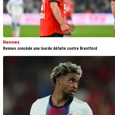
multiproprio avec Manch United ? Ou le probleme, c'est
l'Olympique Lyonnais ??
0
+
Répondre
sergio33
18 mai 2025 à 17:26
+
1605
Claude Dautel devrait faire attention à ce qu'il écrit au su
Matic.Ça sent la diffamation !On savait que Claude Daute
Rennes
tout proche du Burn-out... mais là... il est tombé bien bas 
Rennes concède une lourde défaite contre Brentford
petit scribouillard.
0
+
Répondre
sergio33
18 mai 2025 à 17:21
+
1605
Revoit tes infos et apprend donc à faire un article mon p
Nathan.
0
+
Répondre
sweet7812
18 mai 2025 à 17:13
+
1168
Heu sinon, pourquoi pondre l'article de 18h, sur Matic qu