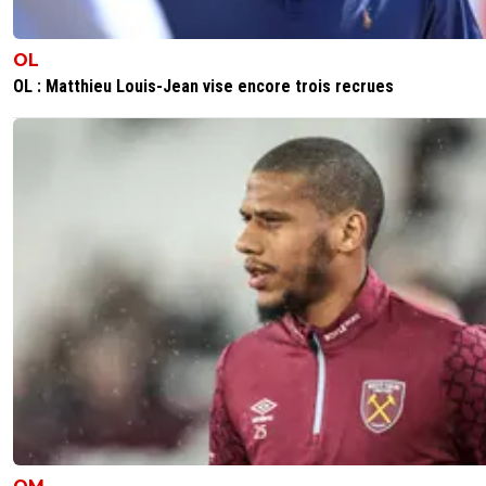
fanch-ol
18 mai 2025 à 17:02
+
5
+100
OL
0
+
Répondre
OL : Matthieu Louis-Jean vise encore trois recrues
vincent-god-save-amara
18 mai 2025 à 16:57
+
14
Au fait,que devient la cabale arbitrale contre lyon avec ce
penalty sifflé a la dernière minute contre strasbourg et q
coup envoi le club en europe...la theorie du complot to
l'eau? ^^
0
+
Répondre
souhki
18 mai 2025 à 17:08
+
23
demande a Stassin :p
0
+
Répondre
sweet7812
18 mai 2025 à 17:09
+
1168
Bien vu ;).