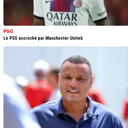
l'écusson arc-en-ciel (que je n'avais pas vu) si on ne peut
meme pas en parler...
0
+
Répondre
PSG
fanch-ol
18 mai 2025 à 17:03
+
5
Le PSG accroché par Manchester United
Titre qui dit exactement l inverse du contenu de l article.
Pitoyable.
0
+
Répondre
jeremy-chaland
18 mai 2025 à 16:57
+
0
FAire exprès ou confondre un point d exclamation ou d
interrogation dans un titre🤣 ce qui a de bien avec ces
"journalistes" c est que vs êtes la preuve vivante que m
ou vicieu 9n peu réussir un minimum dans la vie. Et ca p
bcp c est important, vs donnez de l espoir au plus mauva
rien que pour ca. Merci
0
+
Répondre