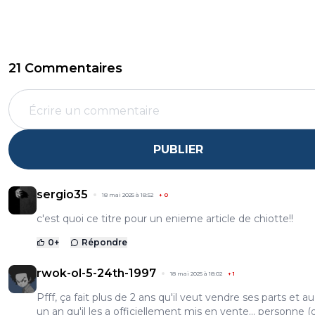
21 Commentaires
PUBLIER
sergio35
18 mai 2025 à 18:52
+
0
c'est quoi ce titre pour un enieme article de chiotte!!
0
+
Répondre
rwok-ol-5-24th-1997
18 mai 2025 à 18:02
+
1
Pfff, ça fait plus de 2 ans qu'il veut vendre ses parts et a
un an qu'il les a officiellement mis en vente... personne (