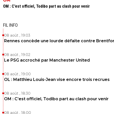
OM
0
+
Répondre
OM : C’est officiel, Todibo part au clash pour venir
jeremy-chaland
18 mai 2025 à 16:58
+
0
Je sais pas, y avait penalty ou pas?
FIL INFO
0
+
Répondre
08 août , 19:03
Rennes concède une lourde défaite contre Brentfo
reds13
18 mai 2025 à 16:54
+
1098
oui mais avec quel joueur !
08 août , 19:02
0
+
Répondre
Le PSG accroché par Manchester United
tonton
18 mai 2025 à 16:39
+
270
08 août , 19:00
Article 5 !!!!
OL : Matthieu Louis-Jean vise encore trois recrues
0
+
Répondre
08 août , 18:30
OM : C’est officiel, Todibo part au clash pour venir
on-l-a-jouer-chez-toi
18 mai 2025 à 17:37
+
532
🤣😂 attend la pour Sergio ça marchera pas.. l'articl
08 août , 18:00
devient caduque