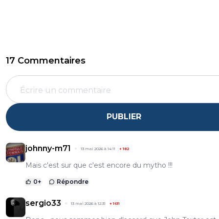
17 Commentaires
PUBLIER
johnny-m71
13 mai 2026 à 14:11
+
182
Mais c'est sur que c'est encore du mytho !!!
0
+
Répondre
sergio33
13 mai 2026 à 12:31
+
1611