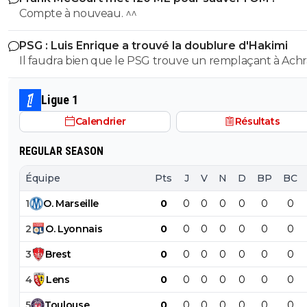
psychiatre
Compte à nouveau. ^^
PSG : Luis Enrique a trouvé la doublure d'Hakimi
Il faudra bien que le PSG trouve un remplaçant à Achr
Hakimi... vu qu'il risque de se retrouver en prison pour v
durant cette saison.
Ligue 1
Calendrier
Résultats
REGULAR SEASON
Équipe
Pts
J
V
N
D
BP
BC
1
O
.
Marseille
0
0
0
0
0
0
0
2
O
.
Lyonnais
0
0
0
0
0
0
0
3
Brest
0
0
0
0
0
0
0
4
Lens
0
0
0
0
0
0
0
5
Toulouse
0
0
0
0
0
0
0