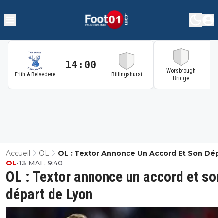
14:00
1
Worsbrough
Erith & Belvedere
Billingshurst
Bridge
Accueil
OL
OL : Textor Annonce Un Accord Et Son Dé
OL
•
13 MAI , 9:40
De Lyon
OL : Textor annonce un accord et so
départ de Lyon