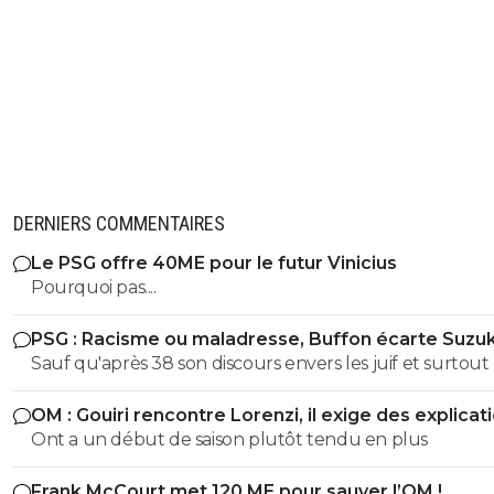
DERNIERS COMMENTAIRES
Le PSG offre 40ME pour le futur Vinicius
Pourquoi pas....
PSG : Racisme ou maladresse, Buffon écarte Suzuk
Sauf qu'après 38 son discours envers les juif et surtout 
nouvelles loies antisémites quil avait pondu étaient tou
OM : Gouiri rencontre Lorenzi, il exige des explicat
autre que son discours de 1932 Espece de benêt ,apres si tu
Ont a un début de saison plutôt tendu en plus
cherche a avoir raison la ou tu as tort alors je te laisse se
maladie mentale jai pas les facultés je suis pas toubib ni
Frank McCourt met 120 ME pour sauver l’OM !