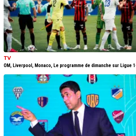
sergio33
13 mai 2026 à 14:23
+
1611
Lire... ce n'est pas difficile... si ? ^^
0
+
Répondre
miktos
13 mai 2026 à 17:54
+
102
comment tu casses les couilles toi avec Textor! C'
bon, admets que tu t'es planté sur lui une fois pou
TV
OM, Liverpool, Monaco, Le programme de dimanche sur Ligue 1
1
+
Répondre
sergio33
13 mai 2026 à 19:20
+
1611
Tu vois bien que toi et tes potes... vous êtes e
une fois à la rue au sujet de Textor.
Cela vous apprendra à gober ce que disent les
merdias. ^^
0
+
Répondre
Maubelan-OL
13 mai 2026 à 10:24
+
2045