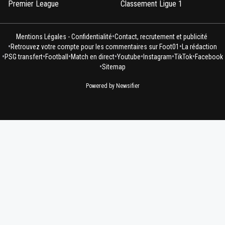
Premier League
Classement Ligue 1
•
Mentions Légales - Confidentialité
Contact, recrutement et publicité
•
•
Retrouvez votre compte pour les commentaires sur Foot01
La rédaction
•
•
•
•
•
•
•
PSG transfert
Football
Match en direct
Youtube
Instagram
TikTok
Facebook
•
Sitemap
Powered by Newsifier