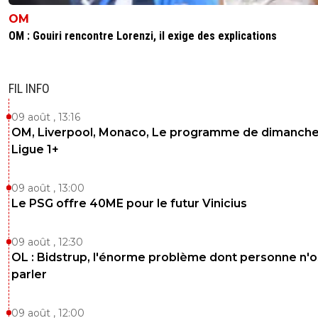
OM
4
+
Répondre
OM : Gouiri rencontre Lorenzi, il exige des explications
sweet7812
13 mai 2026 à 10:12
+
1168
Il va dire que c'est un mensonge etc..
FIL INFO
On connait la bête.
1
+
Répondre
09 août , 13:16
OM, Liverpool, Monaco, Le programme de dimanche
saammm
13 mai 2026 à 9:54
+
550
Ligue 1+
Comme d'habitude titre mensonger
09 août , 13:00
0
+
Répondre
Le PSG offre 40ME pour le futur Vinicius
09 août , 12:30
OL : Bidstrup, l'énorme problème dont personne n'
parler
09 août , 12:00