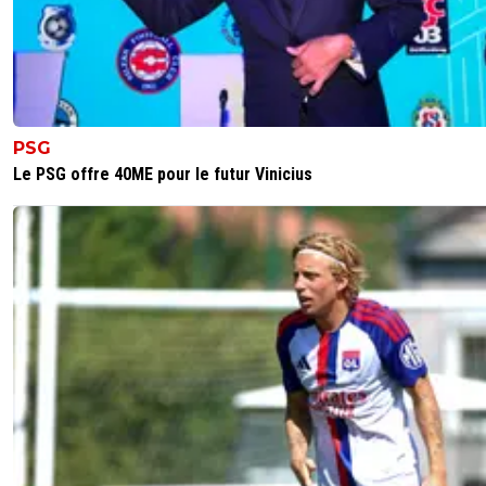
Il y a des mecs comme ça , dans la m....de jusqu'au cou , i
continuent à chanter .
2
+
Répondre
Vaderetro
13 mai 2026 à 10:27
+
498
PSG
Le PSG offre 40ME pour le futur Vinicius
C'est le propre de l'emblème français 🐓 😂
0
+
Répondre
dirtyshady41
13 mai 2026 à 11:57
+
1898
Textor est un coq. Le seul animal capable de chant
pieds dans la merde.
2
+
Répondre
sergio33
13 mai 2026 à 14:24
+
1611
Et... il y a ceux qui ne savent pas que leur club est 
merde.