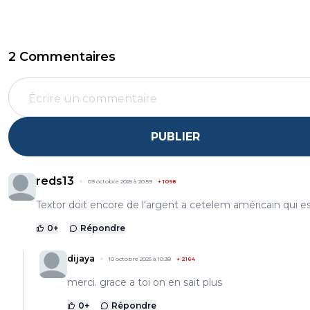
2 Commentaires
PUBLIER
reds13
09 octobre 2025 à 20:59
+
1098
Textor doit encore de l'argent a cetelem américain qui es
0
+
Répondre
dijaya
10 octobre 2025 à 10:38
+
2164
merci. grace a toi on en sait plus
0
+
Répondre