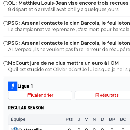
OL : Matthieu Louis-Jean vise encore trois recrues
8 départ et 4 arrivés,il avait dit il y a quelques jours
PSG : Arsenal contacte le clan Barcola, le feuilleton
relancé
Le championnat va reprendre , c'est mort pour barcola
PSG : Arsenal contacte le clan Barcola, le feuilleton
relancé
À Liverpool, ils ne veulent pas faire l'erreur de récupére
joueur en toute fin de mercato sans avoir fait la prépar
McCourt jure de ne plus mettre un euro à l’OM
avec eux, comme ce fut le cas pour Isak qui s'est bless
Qu'il est stupide cet Olivier-aCon! Je lui dis que je ne lis 
la foulée de son arrivée par manque de préparation.
ses commentaires puérils avec des émojis et il continue
me répondre avec ses petites images de gogol. Ça pro
Ligue 1
bien ce que je dis, on voit tout de suite qu'on a affaire à
Calendrier
Résultats
teubé.^^
REGULAR SEASON
Équipe
Pts
J
V
N
D
BP
BC
1
O
.
Marseille
0
0
0
0
0
0
0