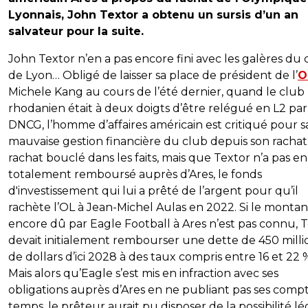
Lyonnais, John Textor a obtenu un sursis d’un an
salvateur pour la suite.
John Textor n’en a pas encore fini avec les galères du 
de Lyon… Obligé de laisser sa place de président de l’
O
Michele Kang au cours de l’été dernier, quand le club
rhodanien était à deux doigts d’être relégué en L2 par
DNCG, l’homme d’affaires américain est critiqué pour s
mauvaise gestion financière du club depuis son rachat
rachat bouclé dans les faits, mais que Textor n’a pas e
totalement remboursé auprès d’Ares, le fonds
d'investissement qui lui a prêté de l’argent pour qu’il
rachète l’OL à Jean-Michel Aulas en 2022. Si le montan
encore dû par Eagle Football à Ares n’est pas connu, 
devait initialement rembourser une dette de 450 milli
de dollars d’ici 2028 à des taux compris entre 16 et 22 
Mais alors qu’Eagle s’est mis en infraction avec ses
obligations auprès d’Ares en ne publiant pas ses compt
temps, le prêteur aurait pu disposer de la possibilité lé