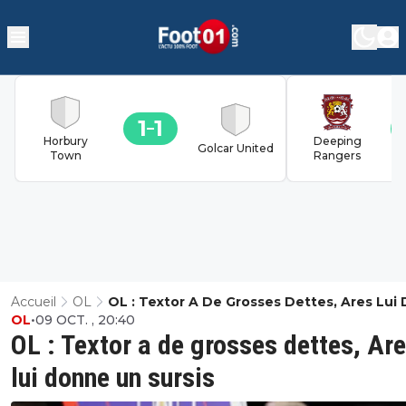
1
1
Horbury
Deeping
Golcar United
Town
Rangers
Accueil
OL
OL : Textor A De Grosses Dettes, Ares Lui
OL
•
09 OCT. , 20:40
Un Sursis
OL : Textor a de grosses dettes, Ar
lui donne un sursis