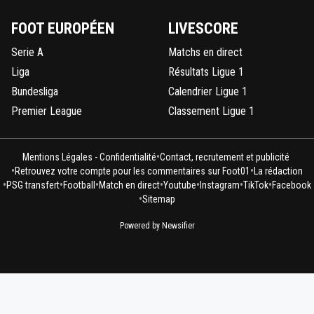
FOOT EUROPÉEN
LIVESCORE
Serie A
Matchs en direct
Liga
Résultats Ligue 1
Bundesliga
Calendrier Ligue 1
Premier League
Classement Ligue 1
•
Mentions Légales - Confidentialité
Contact, recrutement et publicité
•
•
Retrouvez votre compte pour les commentaires sur Foot01
La rédaction
•
•
•
•
•
•
•
PSG transfert
Football
Match en direct
Youtube
Instagram
TikTok
Facebook
•
Sitemap
Powered by Newsifier