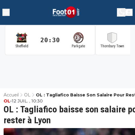
20:30
2
Sheffield
Parkgate
Thornbury Town
Accueil
OL
OL : Tagliafico Baisse Son Salaire Pour Res
OL
•
12 JUIL. , 10:30
Lyon
OL : Tagliafico baisse son salaire p
rester à Lyon