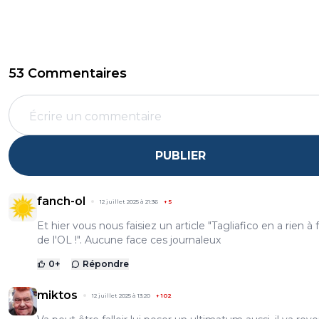
53 Commentaires
PUBLIER
fanch-ol
12 juillet 2025 à 21:36
+
5
Et hier vous nous faisiez un article "Tagliafico en a rien à f
de l'OL !". Aucune face ces journaleux
0
+
Répondre
miktos
12 juillet 2025 à 13:20
+
102