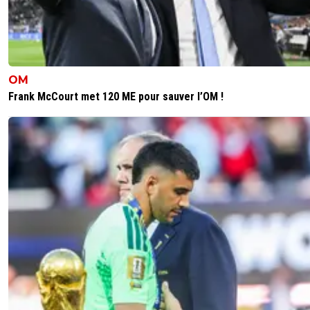
0
+
Répondre
miktos
12 juillet 2025 à 13:18
+
102
😂 il le ressorte demain celui là
OM
0
+
Répondre
Frank McCourt met 120 ME pour sauver l’OM !
tavares
12 juillet 2025 à 11:17
+
0
Encore un vieux joueur qu'aucun club ne veut qui va faire
saison de trop chez vous. Tagliafico a 33 piges on l'a vu se
enrhumer sévèrement en vitesse. Votre cellule de
recrutement est vraiment daubé, pas étonnant que vou
retrouviez avec un parc à flops invendables qui s'entasse
toujours un peu plus chaque saison depuis 10 piges
0
+
Répondre
vincedelyon
12 juillet 2025 à 12:59
+
104
et en quoi cela te concerne ? , en fait quand on au
besoin de ton avis on te le demandera , en attend