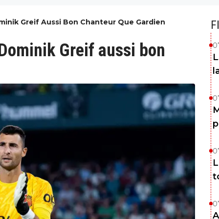
ominik Greif Aussi Bon Chanteur Que Gardien
F
 Dominik Greif aussi bon
0
L
l
0
M
p
0
L
t
0
A