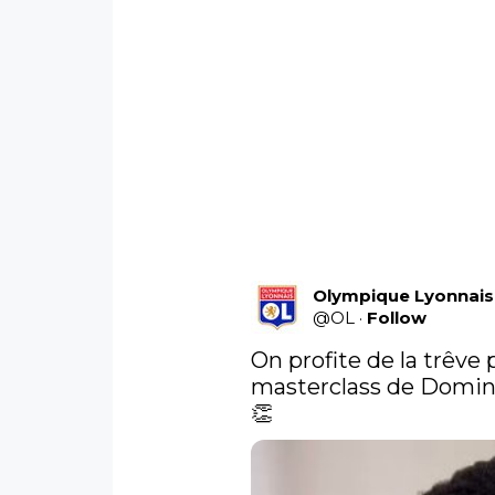
Olympique Lyonnais
@
OL
·
Follow
On profite de la trêve 
masterclass de Domini
👏 