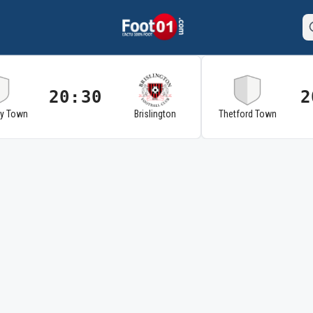
20:30
2
ry Town
Brislington
Thetford Town