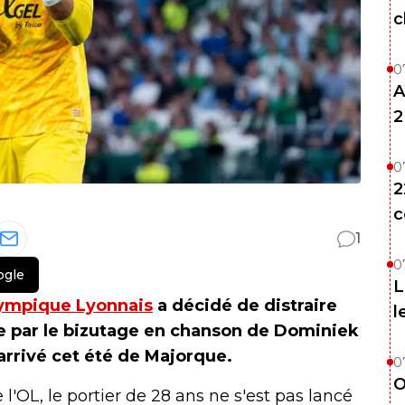
c
0
A
2
0
2
c
1
0
ogle
L
ympique Lyonnais
a décidé de distraire
l
e par le bizutage en chanson de Dominiek
 arrivé cet été de Majorque.
0
O
 l'OL, le portier de 28 ans ne s'est pas lancé