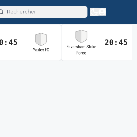
0:45
20:45
Faversham Strike
Yaxley FC
Force