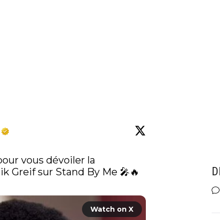
pour vous dévoiler la 
D
k Greif sur Stand By Me 🎤🔥
Watch on X