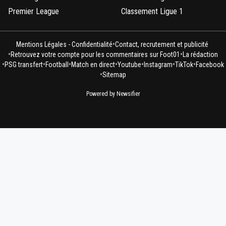
Premier League
Classement Ligue 1
•
Mentions Légales - Confidentialité
Contact, recrutement et publicité
•
•
Retrouvez votre compte pour les commentaires sur Foot01
La rédaction
•
•
•
•
•
•
•
PSG transfert
Football
Match en direct
Youtube
Instagram
TikTok
Facebook
•
Sitemap
Powered by Newsifier