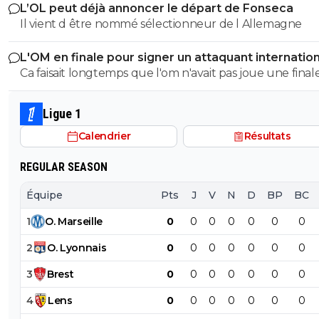
L’OL peut déjà annoncer le départ de Fonseca
Il vient d être nommé sélectionneur de l Allemagne
L'OM en finale pour signer un attaquant internation
Ca faisait longtemps que l'om n'avait pas joue une final
Ligue 1
Calendrier
Résultats
REGULAR SEASON
Équipe
Pts
J
V
N
D
BP
BC
1
O
.
Marseille
0
0
0
0
0
0
0
2
O
.
Lyonnais
0
0
0
0
0
0
0
3
Brest
0
0
0
0
0
0
0
4
Lens
0
0
0
0
0
0
0