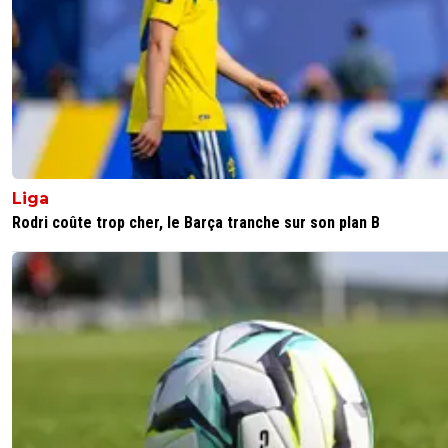
on a bien retrouvé l arbitrage a la lyonnaise là! il siflle la
premiere faute mais met un rouge sur une faute alors qu
jeu est arreté. la preuve, le coup franc est tiré de l emp
de la premiere faute. du jamais vu ! ensuite Taglia qui sur 
touche vient s empaler sur le starsbrourgeois. et il dit mai
fou lol. et c est l autre qui prend jaune. sinon la main de
Ghezzal. l OM a pris un jaune la dessus et tous les lyonna
etaient pour .... ça n enleve rien au superbe but de Moreir
mais bon. bien aidés
Liga
1
+
Répondre
Rodri coûte trop cher, le Barça tranche sur son plan B
jeffninho
26 octobre 2025 à 22:46
+
330
Arbitrage à la Lyonnaise ? Et ta soeur sale taré? F
se fait retourner la cheville sur l'action, tu veux que
l'arbitre laisse jouer ????
5
+
Répondre
MajorTom
27 octobre 2025 à 11:13
+
385
J'aurais pas dit mieux .