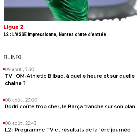
➡️ Cela veut dire que le jeu était déjà arrêté.
Donc tout ce qui se passe après le coup de sifflet 
plus une faute de jeu, mais peut être un compor
violent.
Ligue 2
L2 : L'ASSE impressionne, Nantes chute d'entrée
Conséquence :
La faute B n’est pas une faute technique (pas de
franc lié),
FIL INFO
mais l’arbitre doit sanctionner le geste discipline
09 août , 7:30
(carton rouge pour comportement violent).
TV : OM-Athletic Bilbao, à quelle heure et sur quelle
chaîne ?
Le jeu reprendra comme prévu pour la première f
(A).
08 août , 23:00
Résultat : le rouge reste parfaitement valable, mê
Rodri coûte trop cher, le Barça tranche sur son plan
le jeu était arrêté.
5
+
Répondre
08 août , 22:43
L2 : Programme TV et résultats de la 1ère journée
montana
26 octobre 2025 à 23:12
+
213