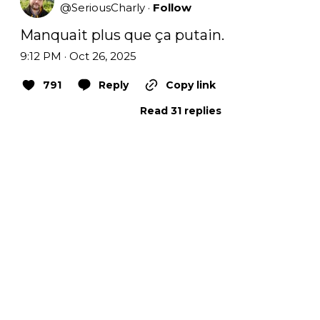
@
SeriousCharly
·
Follow
Manquait plus que ça putain.
9:12 PM · Oct 26, 2025
791
Reply
Copy link
Read 31 replies