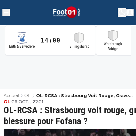
14:00
1
Worsbrough
Erith & Belvedere
Billingshurst
Bridge
Accueil
OL
OL-RCSA : Strasbourg Voit Rouge, Grave
OL
•
26 OCT. , 22:21
Blessure Pour Fofana ?
OL-RCSA : Strasbourg voit rouge, g
blessure pour Fofana ?