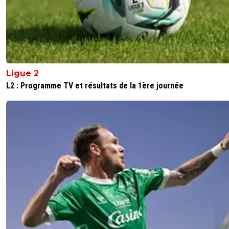
0
+
Répondre
Alninho
26 octobre 2025 à 22:47
+
85
Et alors ? Si demain l'arbitre siffle une faute et qu
un joueur met une patate à un autre, l'arbitre ne 
pas rouge ? Si la même faute avait eu lieu dans la
surface après le 1er coup de sifflet, il n'y aurait pas
Ligue 2
penalty comme là il n'y a pas eu coup franc.... mais 
L2 : Programme TV et résultats de la 1ère journée
faute est grave. Un peu de bon sens ne fait pas m
1
+
Répondre
alex
26 octobre 2025 à 22:50
+
1686
surtout faudrait regarder si la faute n'est pas siff
perte de balle de fofana ce qu'il me semble et i
revient a la premiere faute
0
+
Répondre
alex
26 octobre 2025 à 22:49
+
1686
Si le sifflet retentit avant la faute grave (B)