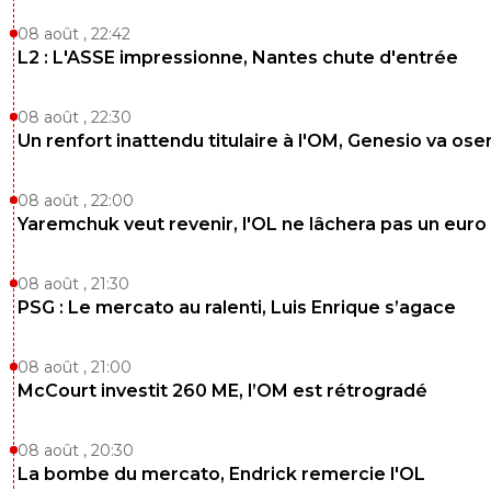
Quand tu causes une fracture de la malléole c'
08 août , 22:42
rouge même si le match est arrêté... Saison t
L2 : L'ASSE impressionne, Nantes chute d'entrée
pour Fofana...
0
+
Répondre
08 août , 22:30
Kvaracadabra
Un renfort inattendu titulaire à l'OM, Genesio va ose
26 octobre 2025 à 23:54
+
887
Ah bon t'as déjà établi le diagnostic Doc' ?
08 août , 22:00
0
+
Répondre
Yaremchuk veut revenir, l'OL ne lâchera pas un euro
sergio33
26 octobre 2025 à 22:56
+
1612
08 août , 21:30
Tu es un crétin qui a le seum de voir l'OL à hauteu
PSG : Le mercato au ralenti, Luis Enrique s’agace
petite équipe de sardines.
Tout simplement.
08 août , 21:00
McCourt investit 260 ME, l’OM est rétrogradé
1
+
Répondre
Patlamaf
26 octobre 2025 à 23:00
+
36
08 août , 20:30
Si tout comme Dijaya tu as des problèmes cogniti
La bombe du mercato, Endrick remercie l'OL
sévères liée à un seum intense a l'encontre de Ly