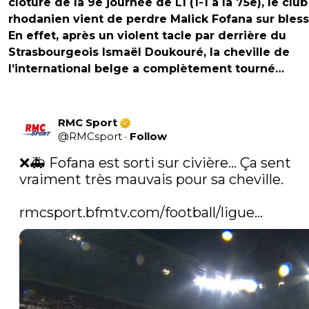
clôture de la 9e journée de L1 (1-1 à la 75e), le club
rhodanien vient de perdre Malick Fofana sur bless
En effet, après un violent tacle par derrière du
Strasbourgeois Ismaël Doukouré, la cheville de
l’international belge a complètement tourné…
RMC Sport
@
RMCsport
·
Follow
❌🚑 Fofana est sorti sur civière... Ça sent 
vraiment très mauvais pour sa cheville.

rmcsport.bfmtv.com/football/ligue…