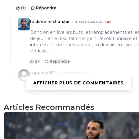
0
+
Répondre
la-derni-re-d-p-che
27 octobre 2025 à 2:28
+
27
Donc on enlève les buts, les remplacements et les 
de jeu… et le résultat change ? Révolutionnaire et
intéressant comme concept, tu devrais en faire u
Podcast.
2
+
Répondre
nappleon87
27 octobre 2025 à 16:55
+
11
AFFICHER PLUS DE COMMENTAIRES
On perd bien plus avec sa blessure
0
+
Répondre
babou
Articles Recommandés
28 octobre 2025 à 00:09
+
27
Mais alors toi t'es vraiment le plus gros tocard du s
c'est pas possible 😂
0
+
Répondre