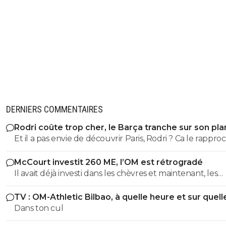
1
+
Répondre
bolkian
26 octobre 2025 à 22:25
+
103
Et l'autre enflure qui ose secouer les doigts "non non ya
faute!"
0
+
Répondre
Kvaracadabra
26 octobre 2025 à 23:55
+
887
DERNIERS COMMENTAIRES
Dans le feu de l'action pensait-il avoir touché le ba
Rodri coûte trop cher, le Barça tranche sur son pla
0
+
Répondre
Et il a pas envie de découvrir Paris, Rodri ? Ca le rappro
de l'Espagne, c'est déjà ca 😅
McCourt investit 260 ME, l’OM est rétrogradé
Il avait déjà investi dans les chèvres et maintenant, les
cheveaux !
TV : OM-Athletic Bilbao, à quelle heure et sur quell
chaîne ?
Dans ton cul