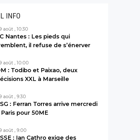
IL INFO
9 août , 10:30
C Nantes : Les pieds qui
remblent, il refuse de s’énerver
9 août , 10:00
M : Todibo et Paixao, deux
écisions XXL à Marseille
9 août , 9:30
SG : Ferran Torres arrive mercredi
 Paris pour 50ME
9 août , 9:00
SSE : Ian Cathro exige des