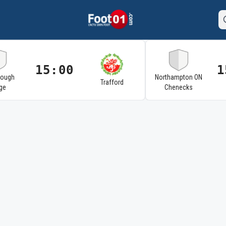
15:00
1
rough
Northampton ON
Trafford
ge
Chenecks