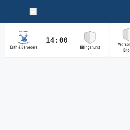
14:00
Worsb
Erith & Belvedere
Billingshurst
Brid