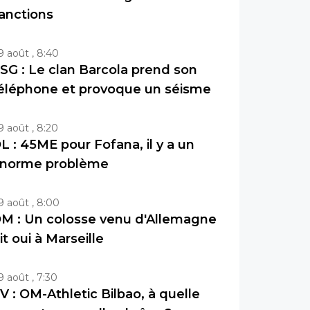
anctions
9 août , 8:40
SG : Le clan Barcola prend son
éléphone et provoque un séisme
9 août , 8:20
L : 45ME pour Fofana, il y a un
norme problème
9 août , 8:00
M : Un colosse venu d'Allemagne
it oui à Marseille
9 août , 7:30
V : OM-Athletic Bilbao, à quelle