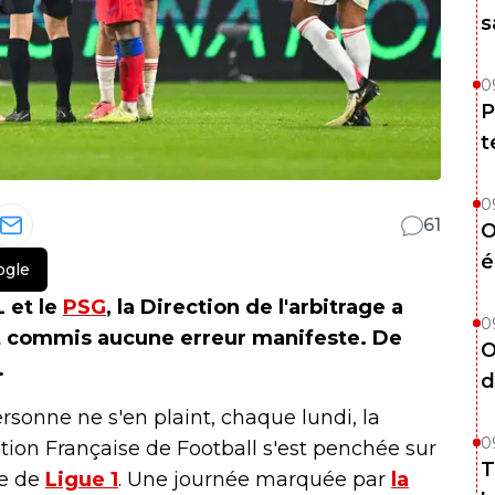
s
0
P
t
0
61
O
é
ogle
 et le
PSG
, la Direction de l'arbitrage a
0
it commis aucune erreur manifeste. De
O
.
d
rsonne ne s'en plaint, chaque lundi, la
0
ation Française de Football s'est penchée sur
T
ée de
Ligue 1
. Une journée marquée par
la