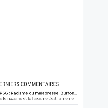
ERNIERS COMMENTAIRES
PSG : Racisme ou maladresse, Buffon
écarte Suzuki
si le nazisme et le fascisme c'est la meme
chose comme seul un ignorant qui n'a