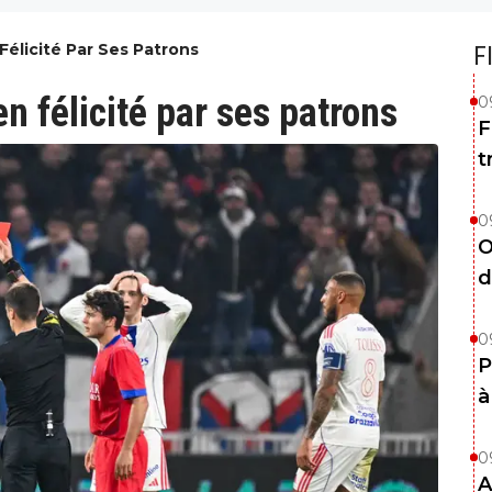
Félicité Par Ses Patrons
F
n félicité par ses patrons
0
F
t
0
O
d
0
P
à
0
A