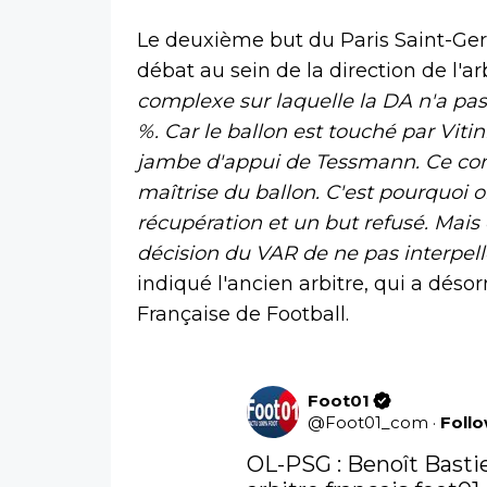
Le deuxième but du Paris Saint-Ge
débat au sein de la direction de l'ar
complexe sur laquelle la DA n'a pa
%. Car le ballon est touché par Viti
jambe d'appui de Tessmann. Ce cont
maîtrise du ballon. C'est pourquoi on
récupération et un but refusé. Mais 
décision du VAR de ne pas interpell
indiqué l'ancien arbitre, qui a désor
Française de Football.
Foot01
@
Foot01_com
·
Foll
OL-PSG : Benoît Basti