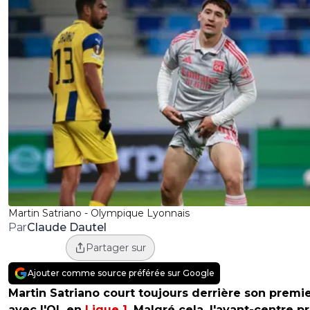
Martin Satriano - Olympique Lyonnais
Claude Dautel
Par
Partager sur
Ajouter comme source préférée sur Google
Martin Satriano court toujours derrière son premi
avec l'OL en
Ligue 1
. Malgré cela, l'avant-centre p