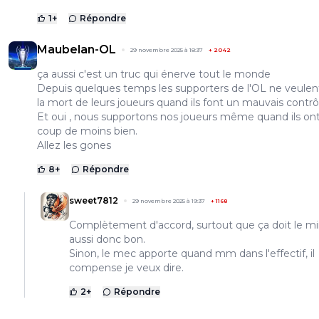
1
+
Répondre
Maubelan-OL
29 novembre 2025 à 18:37
+
2042
ça aussi c'est un truc qui énerve tout le monde
Depuis quelques temps les supporters de l'OL ne veulen
la mort de leurs joueurs quand ils font un mauvais contrô
Et oui , nous supportons nos joueurs même quand ils on
coup de moins bien.
Allez les gones
8
+
Répondre
sweet7812
29 novembre 2025 à 19:37
+
1168
Complètement d'accord, surtout que ça doit le min
aussi donc bon.
Sinon, le mec apporte quand mm dans l'effectif, il
compense je veux dire.
2
+
Répondre