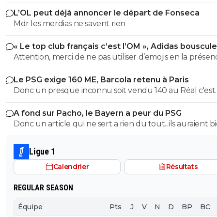
L’OL peut déjà annoncer le départ de Fonseca
Mdr les merdias ne savent rien
« Le top club français c’est l’OM », Adidas bouscule
PSG
Attention, merci de ne pas utiliser d’emojis en la prése
Raymond Q qui a un traumatisme de l enfance lié à ces
Le PSG exige 160 ME, Barcola retenu à Paris
derniers; pour le soutenir, vous pouvez adhérer à son
Donc un presque inconnu soit vendu 140 au Réal c'est
association se prétendant faire partie d’une « élite » litté
normal et un double détenteur de la LDC soit à un pri
se refusant catégoriquement l utilisation d emojis bien 
A fond sur Pacho, le Bayern a peur du PSG
faiblard normal ?? Messieurs les anglais allez vous faire ...
populaire à son goût et surtout incompréhensible pou
Donc un article qui ne sert a rien du tout...ils auraient b
gros globes oculaires de sardine. Cordialement.
voulu mais finalement non...je peux en écrire 200 des ar
comme ca !
Ligue 1
Calendrier
Résultats
REGULAR SEASON
Équipe
Pts
J
V
N
D
BP
BC