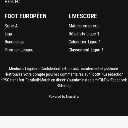
Paris FC
FOOT EUROPÉEN
LIVESCORE
Serie A
Matchs en direct
Liga
Résultats Ligue 1
Bundesliga
Calendrier Ligue 1
Premier League
Classement Ligue 1
•
Mentions Légales - Confidentialité
Contact, recrutement et publicité
•
•
Retrouvez votre compte pour les commentaires sur Foot01
La rédaction
•
•
•
•
•
•
•
PSG transfert
Football
Match en direct
Youtube
Instagram
TikTok
Facebook
•
Sitemap
Powered by Newsifier