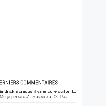
ERNIERS COMMENTAIRES
Endrick a craqué, il va encore quitter le
Real
Moi je pense qu'il exaspere à l'OL. Pas
persuadé qu'on souhaite le voir revenir.