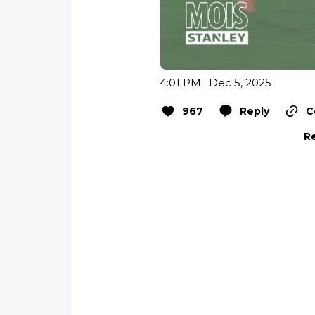
4:01 PM · Dec 5, 2025
967
Reply
C
Re