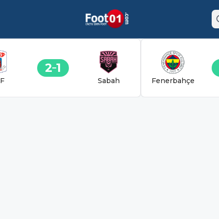
2
1
F
Sabah
Fenerbahçe