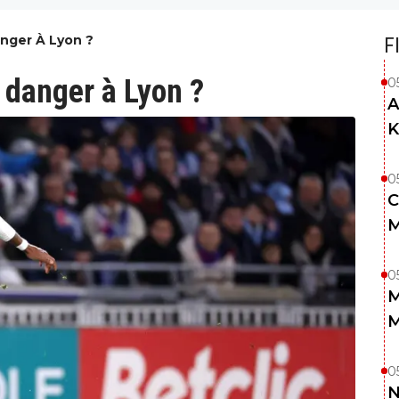
anger À Lyon ?
F
 danger à Lyon ?
0
A
K
0
C
M
0
M
M
0
N