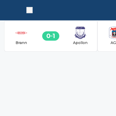
0
1
Brann
Apollon
AG