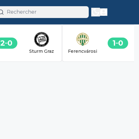
2
0
1
0
Sturm Graz
Ferencvárosi