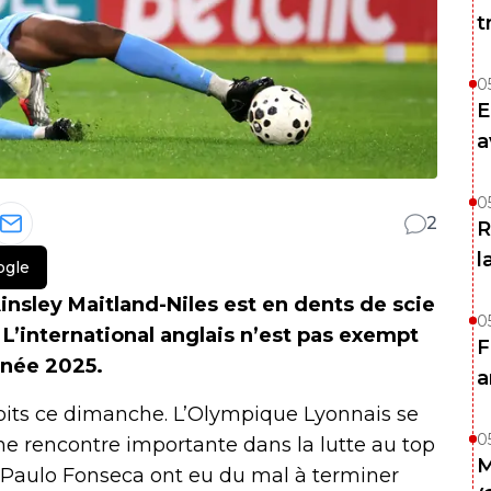
t
0
E
a
0
2
R
l
ogle
insley Maitland-Niles est en dents de scie
0
L’international anglais n’est pas exempt
F
nnée 2025.
a
oits ce dimanche. L’Olympique Lyonnais se
0
 rencontre importante dans la lutte au top
M
de Paulo Fonseca ont eu du mal à terminer