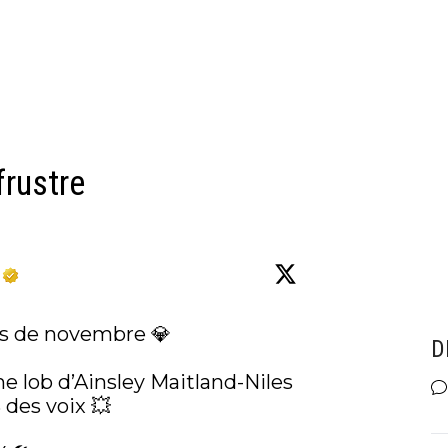
frustre
is de novembre 💎

D
e lob d’Ainsley Maitland-Niles 
des voix 💥
