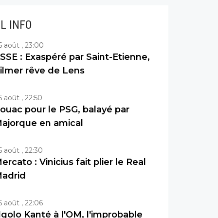
IL INFO
5 août , 23:00
SSE : Exaspéré par Saint-Etienne,
ilmer rêve de Lens
5 août , 22:50
ouac pour le PSG, balayé par
ajorque en amical
5 août , 22:30
ercato : Vinicius fait plier le Real
adrid
5 août , 22:06
golo Kanté à l'OM, l'improbable