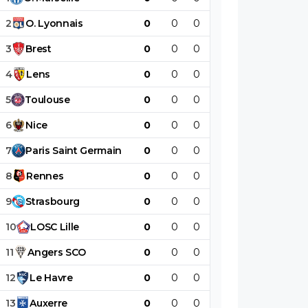
2
O
.
Lyonnais
0
0
0
0
0
0
3
Brest
0
0
0
0
0
0
4
Lens
0
0
0
0
0
0
5
Toulouse
0
0
0
0
0
0
6
Nice
0
0
0
0
0
0
7
Paris
Saint
Germain
0
0
0
0
0
0
8
Rennes
0
0
0
0
0
0
9
Strasbourg
0
0
0
0
0
0
10
LOSC
Lille
0
0
0
0
0
0
11
Angers
SCO
0
0
0
0
0
0
12
Le
Havre
0
0
0
0
0
0
13
Auxerre
0
0
0
0
0
0