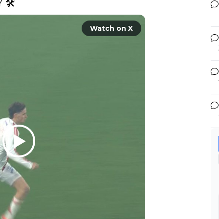
🛠️ 
Watch on X