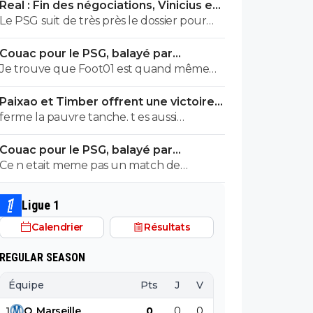
Real : Fin des négociations, Vinicius en
Apres tres sincèrement nos problèmes
route pour Arsenal
Le PSG suit de très près le dossier pour
actuels ne se posent pas trop a son poste.
Vinicius.
On a bien d'autres choses a améliorer
Couac pour le PSG, balayé par
avant....
Majorque en amical
Je trouve que Foot01 est quand même
discret... alors que si l'OL ou l'OM prend 3 à
Paixao et Timber offrent une victoire
0... tu as toutes les fouines (elles se
convaincante à l'OM
ferme la pauvre tanche. t es aussi
reconnaitront) qui rigolent durant une
marseillais que Atton..... mythos
semaine... et ce même si c'est un match
Couac pour le PSG, balayé par
amical.
Majorque en amical
Ce n etait meme pas un match de
preparation, juste un match programmé
automatiquement lors de l achat de Lee...
Ligue 1
Calendrier
Résultats
REGULAR SEASON
Équipe
Pts
J
V
N
D
BP
B
1
O
.
Marseille
0
0
0
0
0
0