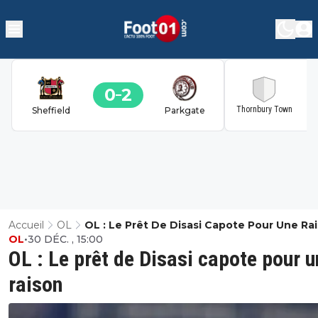
0
2
2
Thornbury Town
Sheffield
Parkgate
Accueil
OL
OL : Le Prêt De Disasi Capote Pour Une Ra
OL
•
30 DÉC. , 15:00
OL : Le prêt de Disasi capote pour u
raison