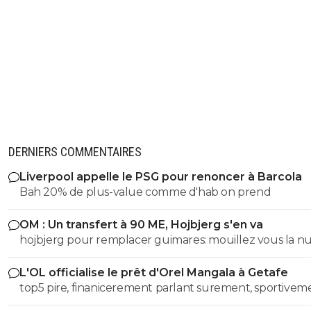
DERNIERS COMMENTAIRES
Liverpool appelle le PSG pour renoncer à Barcola
Bah 20% de plus-value comme d'hab on prend
OM : Un transfert à 90 ME, Hojbjerg s'en va
hojbjerg pour remplacer guimares: mouillez vous la 
avant quand même
L'OL officialise le prêt d'Orel Mangala à Getafe
top5 pire, finanicerement parlant surement, sportivem
parlant on a eu des casseroles bien pire