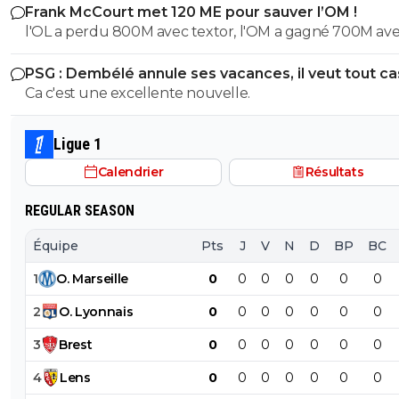
Frank McCourt met 120 ME pour sauver l’OM !
l'OL a perdu 800M avec textor, l'OM a gagné 700M av
court , et ils sont dans la même merde financiere...
PSG : Dembélé annule ses vacances, il veut tout c
Ca c'est une excellente nouvelle.
Ligue 1
Calendrier
Résultats
REGULAR SEASON
Équipe
Pts
J
V
N
D
BP
BC
1
O
.
Marseille
0
0
0
0
0
0
0
2
O
.
Lyonnais
0
0
0
0
0
0
0
3
Brest
0
0
0
0
0
0
0
4
Lens
0
0
0
0
0
0
0