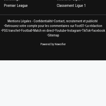
Premier League
Classement Ligue 1
•
Mentions Légales - Confidentialité
Contact, recrutement et publicité
•
•
Retrouvez votre compte pour les commentaires sur Foot01
La rédaction
•
•
•
•
•
•
•
PSG transfert
Football
Match en direct
Youtube
Instagram
TikTok
Facebook
•
Sitemap
Powered by Newsifier