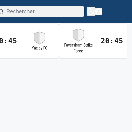
0:45
20:45
Faversham Strike
Yaxley FC
Force