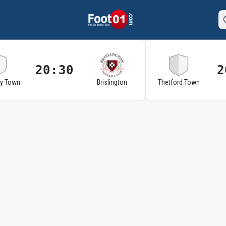
20:30
2
ry Town
Brislington
Thetford Town