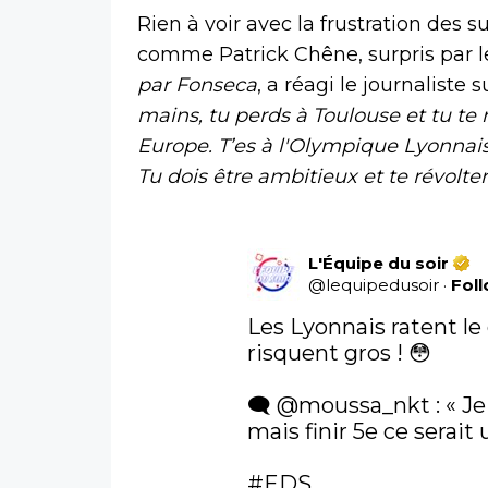
Rien à voir avec la frustration des 
comme Patrick Chêne, surpris par le
par Fonseca
, a réagi le journaliste s
mains, tu perds à Toulouse et tu te r
Europe. T’es à l'Olympique Lyonnais, 
Tu dois être ambitieux et te révolter
L'Équipe du soir
@
lequipedusoir
·
Fol
Les Lyonnais ratent le
risquent gros ! 😳

🗨️ 
@moussa_nkt
 : « J
mais finir 5e ce serait 
#EDS