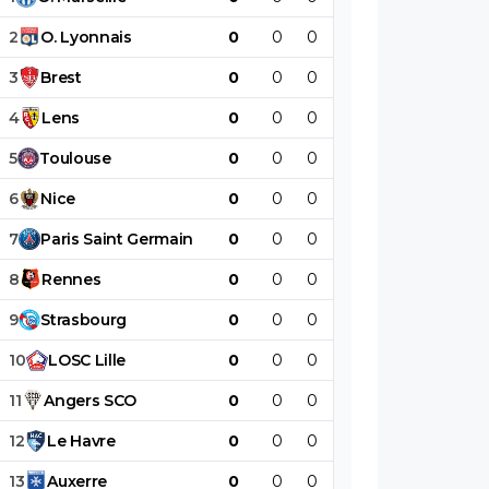
2
O
.
Lyonnais
0
0
0
0
0
0
3
Brest
0
0
0
0
0
0
4
Lens
0
0
0
0
0
0
5
Toulouse
0
0
0
0
0
0
6
Nice
0
0
0
0
0
0
7
Paris
Saint
Germain
0
0
0
0
0
0
8
Rennes
0
0
0
0
0
0
9
Strasbourg
0
0
0
0
0
0
10
LOSC
Lille
0
0
0
0
0
0
11
Angers
SCO
0
0
0
0
0
0
12
Le
Havre
0
0
0
0
0
0
13
Auxerre
0
0
0
0
0
0