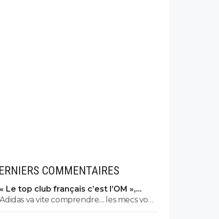
ERNIERS COMMENTAIRES
« Le top club français c’est l’OM »,
Adidas bouscule le PSG
Adidas va vite comprendre.... les mecs vont
vite prendre leurs jambes à leur cou