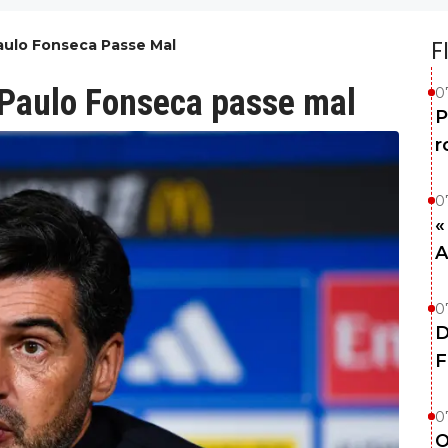
Paulo Fonseca Passe Mal
F
e Paulo Fonseca passe mal
0
P
r
0
«
A
0
D
F
0
O