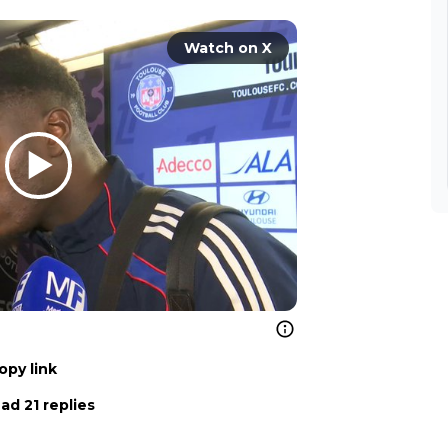
Watch on X
opy link
ad 21 replies