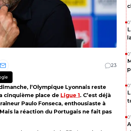
c
0
L
l
0
M
23
p
ogle
0
) dimanche, l’Olympique Lyonnais reste
L
 la cinquième place de
Ligue 1
. C’est déjà
t
traîneur Paulo Fonseca, enthousiaste à
 Mais la réaction du Portugais ne fait pas
0
A