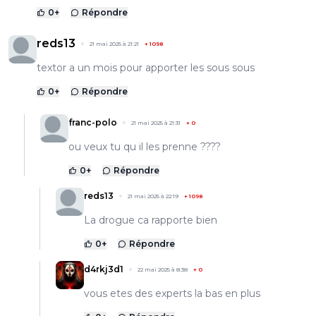
0
+
Répondre
reds13
21 mai 2025 à 21:21
+
1098
textor a un mois pour apporter les sous sous
0
+
Répondre
franc-polo
21 mai 2025 à 21:31
+
0
ou veux tu qu il les prenne ????
0
+
Répondre
reds13
21 mai 2025 à 22:19
+
1098
La drogue ca rapporte bien
0
+
Répondre
d4rkj3d1
22 mai 2025 à 8:38
+
0
vous etes des experts la bas en plus