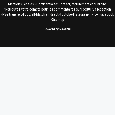
•
Mentions Légales - Confidentialité
Contact, recrutement et publicité
•
•
Retrouvez votre compte pour les commentaires sur Foot01
La rédaction
•
•
•
•
•
•
•
PSG transfert
Football
Match en direct
Youtube
Instagram
TikTok
Facebook
•
Sitemap
Powered by Newsifier