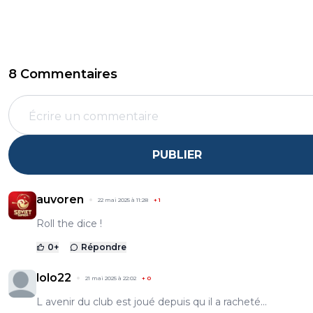
8 Commentaires
PUBLIER
auvoren
22 mai 2025 à 11:28
+
1
Roll the dice !
0
+
Répondre
lolo22
21 mai 2025 à 22:02
+
0
L avenir du club est joué depuis qu il a racheté...