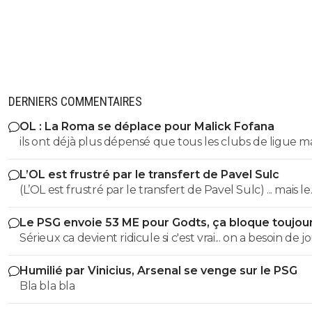
DERNIERS COMMENTAIRES
OL : La Roma se déplace pour Malick Fofana
ils ont déjà plus dépensé que tous les clubs de ligue 
réunis hors quatar.. ils veulent juste profitez au maxi
L’OL est frustré par le transfert de Pavel Sulc
des clubs qui sont beaucoup plus mal lotis qu'eux c'est 
(L’OL est frustré par le transfert de Pavel Sulc) ... mais le
du plus fort tout simplement..
public aussi commence a être frustré ... la vente de ces
Le PSG envoie 53 ME pour Godts, ça bloque toujou
"excellents" joueurs dont fait partie Pavel Sulc ... pour
Sérieux ca devient ridicule si c'est vrai... on a besoin de 
récupérer quoi ? qui? À un moment donné il faudra bi
pour la supercoupe ! sérieux a 5 ou 7M€ pres, go !!
arriver a construire dans le long terme... et avec , seul
Humilié par Vinicius, Arsenal se venge sur le PSG
avec , une équipe régulière ça finira par payer, mais là pour
Bla bla bla
l'instant, ???