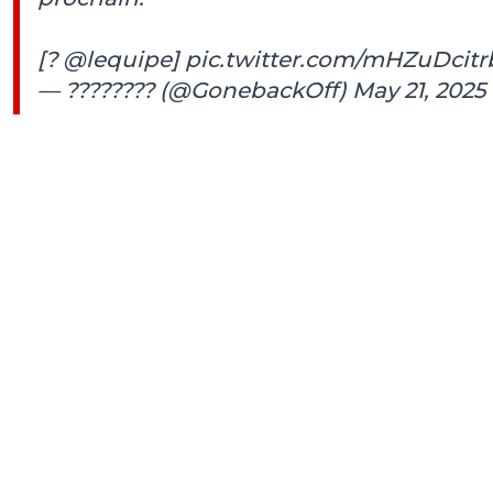
[?
@lequipe
]
pic.twitter.com/mHZuDcitr
— ???????? (@GonebackOff)
May 21, 2025