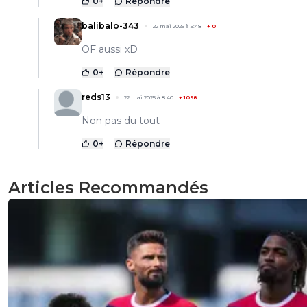
0
+
Répondre
balibalo-343
22 mai 2025 à 5:48
+
0
OF aussi xD
0
+
Répondre
reds13
22 mai 2025 à 8:40
+
1098
Non pas du tout
0
+
Répondre
Articles Recommandés