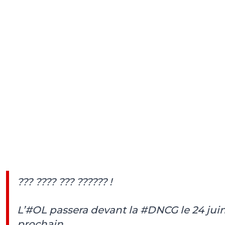
?️?? ???? ??? ?????? !
L’
#OL
passera devant la
#DNCG
le 24 jui
prochain.