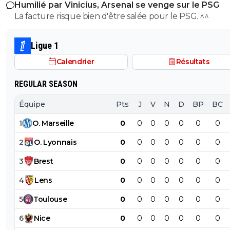
Humilié par Vinicius, Arsenal se venge sur le PSG
La facture risque bien d'être salée pour le PSG. ^^
Ligue 1
Calendrier
Résultats
REGULAR SEASON
Équipe
Pts
J
V
N
D
BP
BC
1
O
.
Marseille
0
0
0
0
0
0
0
2
O
.
Lyonnais
0
0
0
0
0
0
0
3
Brest
0
0
0
0
0
0
0
4
Lens
0
0
0
0
0
0
0
5
Toulouse
0
0
0
0
0
0
0
6
Nice
0
0
0
0
0
0
0