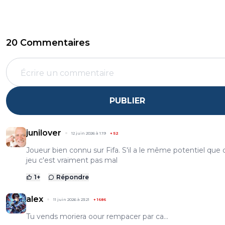
20 Commentaires
PUBLIER
junilover
12 juin 2026 à 1:19
+
52
Joueur bien connu sur Fifa. S'il a le même potentiel que 
jeu c'est vraiment pas mal
1
+
Répondre
alex
11 juin 2026 à 23:21
+
1686
Tu vends moriera oour rempacer par ca...