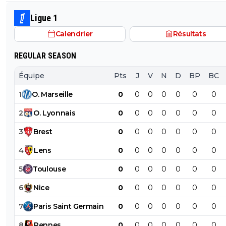
un point commun avec le PSG. Mdr Adidas ne se trompe pas
avec l'OL qui est une valeur sûre... contrairement à l'OM
Ligue 1
Calendrier
Résultats
REGULAR SEASON
Équipe
Pts
J
V
N
D
BP
BC
1
O
.
Marseille
0
0
0
0
0
0
0
2
O
.
Lyonnais
0
0
0
0
0
0
0
3
Brest
0
0
0
0
0
0
0
4
Lens
0
0
0
0
0
0
0
5
Toulouse
0
0
0
0
0
0
0
6
Nice
0
0
0
0
0
0
0
7
Paris
Saint
Germain
0
0
0
0
0
0
0
8
Rennes
0
0
0
0
0
0
0