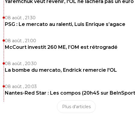
Yaremchuk veut revenir, l'OL ne lâchera pas un euro
des copains belges, c’est un gros joueur...
1
+
Répondre
08 août , 21:30
PSG : Le mercato au ralenti, Luis Enrique s’agace
dijaya
11 juin 2026 à 19:22
+
2165
1 but en 27 matchs dans un championnat ou les buts cou
08 août , 21:00
flots. + un gros % a la revente. dur de voir une bonne affa
McCourt investit 260 ME, l’OM est rétrogradé
voir
1
+
Répondre
08 août , 20:30
La bombe du mercato, Endrick remercie l'OL
bub
11 juin 2026 à 19:25
+
822
Et que dire de Moreira en aout 2025, 1 match 0 bu
08 août , 20:03
le sporting.
Nantes-Red Star : Les compos (20h45 sur BeInSport
2
+
Répondre
Plus d'articles
dijaya
11 juin 2026 à 19:28
+
2165
euh tu vois le rapport entre 1 but en 27 matchs
but en 1 match?