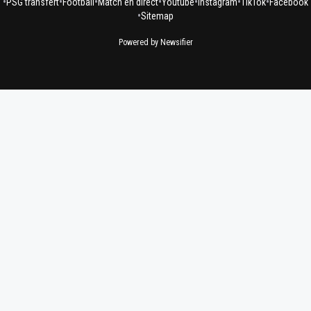
•
•
•
•
•
•
•
PSG transfert
Football
Match en direct
Youtube
Instagram
TikTok
Facebook
•
Sitemap
Powered by Newsifier