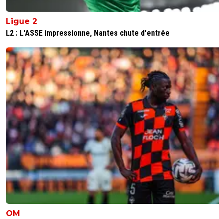
Himbert+Hadami c'est moins de 20 matchs pro
Ligue 2
combinés. Faudrait pas les grillé non plus.
L2 : L'ASSE impressionne, Nantes chute d'entrée
0
+
Répondre
Maubelan-OL
11 juin 2026 à 23:36
+
2043
Roman Yaremchuk n'est pas encore parti , je ne
pas sur que l'on ne lève pas l'OA
pour être plus simple , je pense qu'on va le gar
0
+
Répondre
florentcoignet
11 juin 2026 à 23:25
+
6
Malik et Moreira vont partir
0
+
Répondre
Le.K
11 juin 2026 à 20:03
+
2
C’est qui Alvaro Moreira ?
Encore un transfert fantôme de Textor 😂
OM