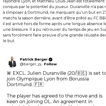
rejoindre Lyon, et Matthieu Louis-Jean est totalement
conquis par le potentiel du joueur. Duranville n’a pas 
à s’imposer à Dortmund, ne marquant qu’un but en 2
matchs la saison dernière, avant d’être prêté au FC Bâl
il est arrivé hors de forme après une longue absence li
une blessure. Il a pu retrouver du temps de jeu en Sui
sans forcément faire preuve d’une grande réussite de
le but.
Patrick Berger
@
berger_pj
·
Follow
🚨 EXCL. Julien Duranville (20/🇧🇪) is set to
join Olympique Lyon from Borussia 
Dortmund. 🇫🇷 

The player has agreed to the move and is 
keen on joining OL. An agreement in 