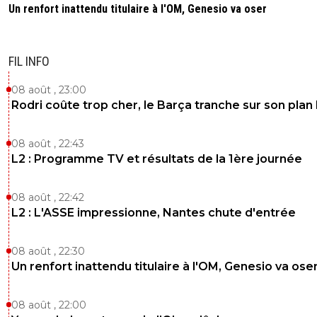
Un renfort inattendu titulaire à l'OM, Genesio va oser
1
+
Répondre
ol1954
11 juin 2026 à 19:56
+
95
FIL INFO
Alvaro !! foot 01 ne le connaît pas très bien , alors
1
+
Répondre
08 août , 23:00
Rodri coûte trop cher, le Barça tranche sur son plan
sergio34
11 juin 2026 à 19:52
+
210
08 août , 22:43
Bla... Bla... Bla...
L2 : Programme TV et résultats de la 1ère journée
0
+
Répondre
08 août , 22:42
jeffninho
11 juin 2026 à 19:50
+
330
L2 : L'ASSE impressionne, Nantes chute d'entrée
Bof, je préfère Duran Duran.
0
+
Répondre
08 août , 22:30
Un renfort inattendu titulaire à l'OM, Genesio va ose
「-𝙻𝚢𝚘𝚗𝚗𝚊𝚒𝚜®」
11 juin 2026 à 19:40
+
527
Suite à ma petite enquête, les fans du Borussia sont un
08 août , 22:00
: on tient un très gros potentiel. Même son de cloche du