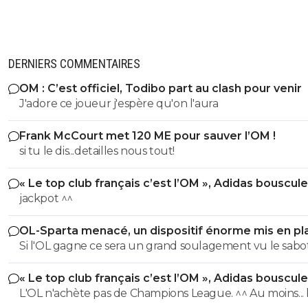
DERNIERS COMMENTAIRES
OM : C’est officiel, Todibo part au clash pour venir
J'adore ce joueur j'espère qu'on l'aura
Frank McCourt met 120 ME pour sauver l’OM !
si tu le dis...detailles nous tout!
« Le top club français c’est l’OM », Adidas bouscule
PSG
jackpot ^^
OL-Sparta menacé, un dispositif énorme mis en pl
Si l'OL gagne ce sera un grand soulagement vu le sab
incroyable du farfelu sans froc Fonseca au match allé. S
« Le top club français c’est l’OM », Adidas bouscule
perd ce sera aussi une grande victoire et une énorme
PSG
L'OL n'achète pas de Champions League. ^^ Au moins... l'OM a
délivrance avec un possible licenciement de ce clown.