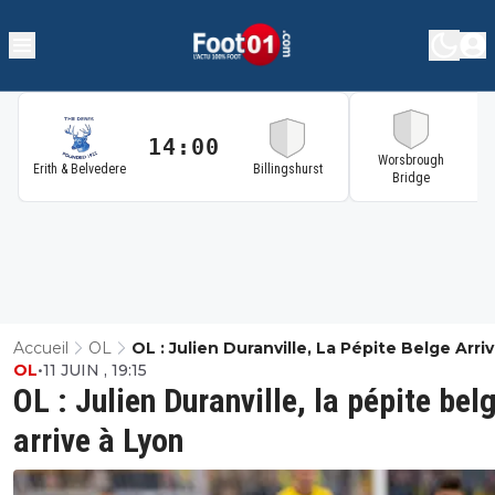
14:00
1
Worsbrough
Erith & Belvedere
Billingshurst
Bridge
Accueil
OL
OL : Julien Duranville, La Pépite Belge Arri
OL
•
11 JUIN , 19:15
Lyon
OL : Julien Duranville, la pépite bel
arrive à Lyon