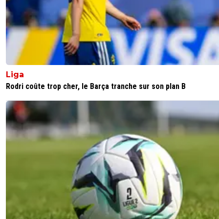
makizar-crusoe
11 juin 2026 à 21:13
+
37
Ça peut aussi être un Bahlouli, Geubbels ou un Tafer.
Dortmund c'est un peu notre equivalent en terme de
formation, ils arrivent a former d'excellents joueurs mais i
Liga
aussi plein d'échecs qui sont un peu trop surévalué et qu'
Rodri coûte trop cher, le Barça tranche sur son plan B
des total flop.
Mais bon je fais confiance confiance en la cellule de
recrutement, après tout même nous on à virer Lepaul qu
devenu meilleur buteur du championnat. Des fois même
meilleurs clubs formateur se trompe
On le suit depuis un long moment car c'était déjà LA cib
prioritaire quand on a recruté Gift Orban qui était l'option
l'époque, derrière Duranville...
Donc c'est clairement pas un recrutement sortie de nul 
souvent ces petites pépites ont juste besoin du soutien 
la confiance du staff et des supporters pour se lâcher et