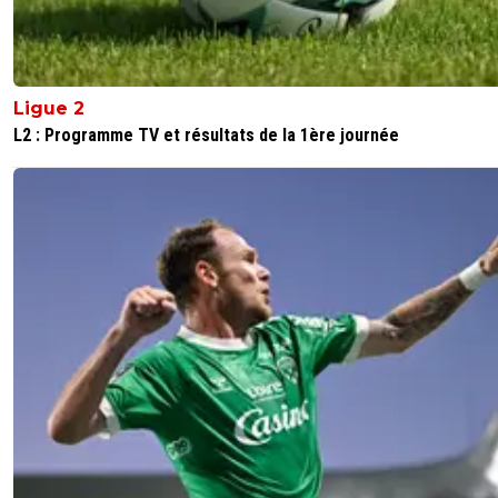
exploser.
1
+
Répondre
Maubelan-OL
11 juin 2026 à 20:06
+
2043
Ligue 2
L2 : Programme TV et résultats de la 1ère journée
Avec Malik , Remi Himbert et Hamdani , je ne vois pas le
besoin a moins qu'un des 3 s'en aille
0
+
Répondre
makizar-crusoe
11 juin 2026 à 21:39
+
37
Il a un profil d'un neuf moderne a priori, même si 
pas dire grand chose aujourd'hui.
A part Himbert pour le moment on a personne po
jouer en véritable attaquant de pointe, que ce soit
tant que pivot ou pour jouer dans la profondeur.
On à Sulc qu'à fait une saison incroyable en tant q
9 mais il nous faut des profils différents pour la rot
et des changements tactiques.