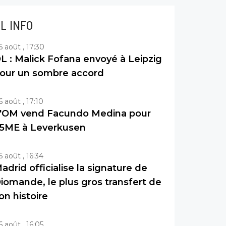
IL INFO
6 août , 17:30
L : Malick Fofana envoyé à Leipzig
our un sombre accord
6 août , 17:10
'OM vend Facundo Medina pour
5ME à Leverkusen
6 août , 16:34
adrid officialise la signature de
iomande, le plus gros transfert de
on histoire
6 août , 16:05