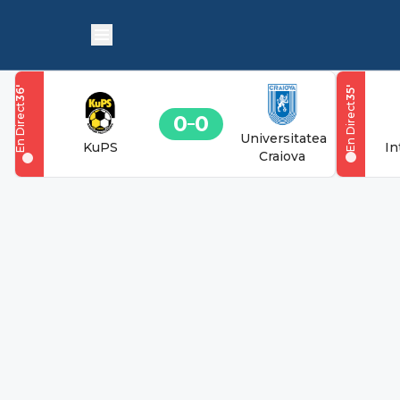
'
'
36
35
En Direct
En Direct
0
0
Universitatea
KuPS
In
Craiova