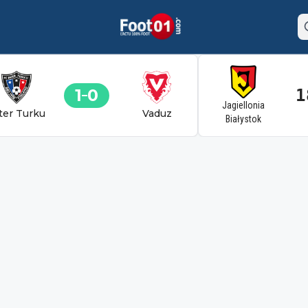
1
0
1
Jagiellonia
ter Turku
Vaduz
Białystok