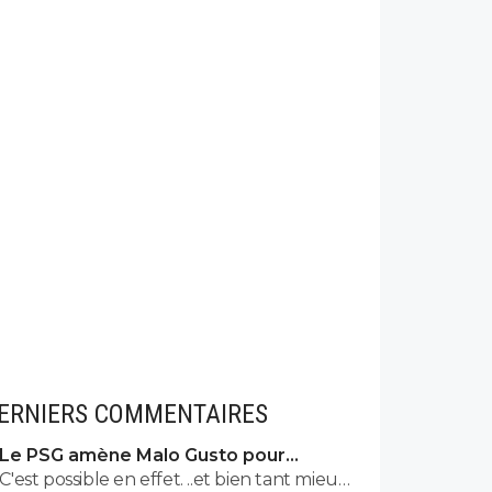
ERNIERS COMMENTAIRES
Le PSG amène Malo Gusto pour
concurrencer Hakimi
C'est possible en effet. ..et bien tant mieux