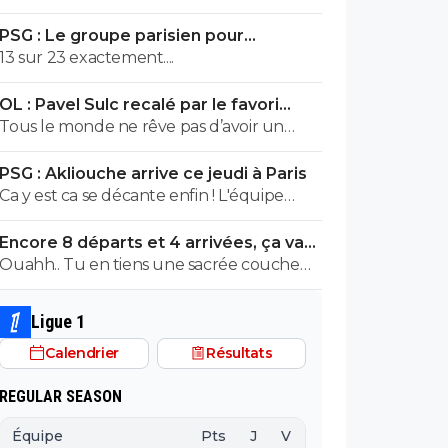
si ne sont que des rumeurs...mais Digne il
PSG : Le groupe parisien pour
arrive, lui...J'ai l'impression de revenir 15 ans
Majorque est tombé
13 sur 23 exactement....
en arrière !!
OL : Pavel Sulc recalé par le favori
numéro 1 du mercato
Tous le monde ne rêve pas d’avoir un
travail fictif, certains apprécient de faire
PSG : Akliouche arrive ce jeudi à Paris
réellement quelque chose de leur vie.
Ca y est ca se décante enfin ! L'équipe
Triste façon de voir les choses
semble se dessiner, pour notre plus grand
Encore 8 départs et 4 arrivées, ça va
bonheur
valser à l'OL
Ouahh.. Tu en tiens une sacrée couche
Ne me répond pas. Tu sais pas lire la troll
Ligue 1
Calendrier
Résultats
REGULAR SEASON
Équipe
Pts
J
V
N
D
BP
B