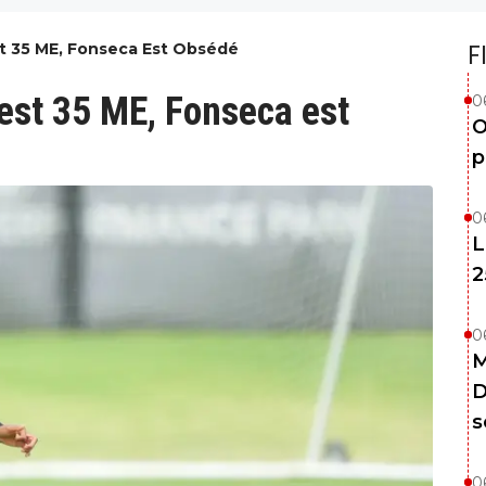
st 35 ME, Fonseca Est Obsédé
F
est 35 ME, Fonseca est
0
O
p
0
L
2
0
M
D
s
0