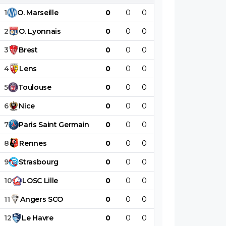
1
O
.
Marseille
0
0
0
0
0
0
2
O
.
Lyonnais
0
0
0
0
0
0
3
Brest
0
0
0
0
0
0
4
Lens
0
0
0
0
0
0
5
Toulouse
0
0
0
0
0
0
6
Nice
0
0
0
0
0
0
7
Paris
Saint
Germain
0
0
0
0
0
0
8
Rennes
0
0
0
0
0
0
9
Strasbourg
0
0
0
0
0
0
10
LOSC
Lille
0
0
0
0
0
0
11
Angers
SCO
0
0
0
0
0
0
12
Le
Havre
0
0
0
0
0
0