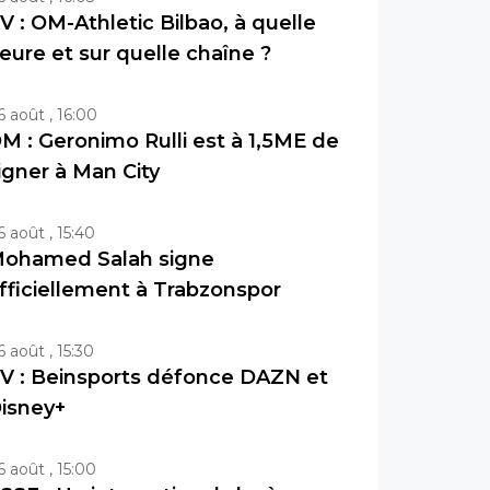
V : OM-Athletic Bilbao, à quelle
eure et sur quelle chaîne ?
6 août , 16:00
M : Geronimo Rulli est à 1,5ME de
igner à Man City
6 août , 15:40
ohamed Salah signe
fficiellement à Trabzonspor
6 août , 15:30
V : Beinsports défonce DAZN et
isney+
6 août , 15:00