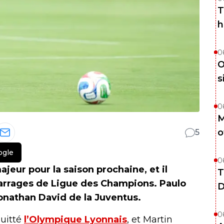
T
h
0
O
s
0
M
o
5
ogle
0
jeur pour la saison prochaine, et il
T
 barrages de Ligue des Champions. Paulo
D
Jonathan David de la Juventus.
0
uitté
l’Olympique Lyonnais
, et Martin