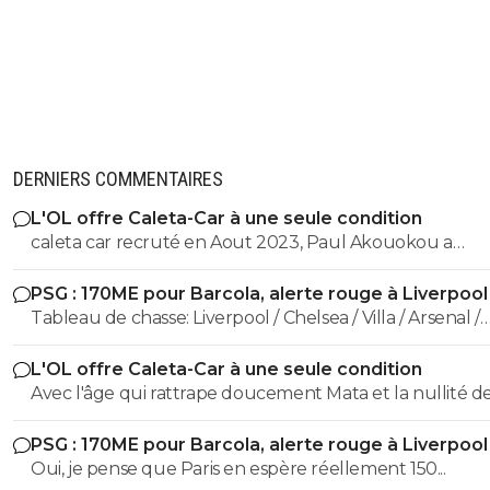
DERNIERS COMMENTAIRES
L'OL offre Caleta-Car à une seule condition
caleta car recruté en Aout 2023, Paul Akouokou a
officiellement signé à l'Olympique Lyonnais le 1er sep
PSG : 170ME pour Barcola, alerte rouge à Liverpool
2023, Tanner Tessmann a officiellement rejoint l'Olym
Tableau de chasse: Liverpool / Chelsea / Villa / Arsenal /
Lyonnais le 27 août 2024 Tout le monde se masturbe sur les
Newcastle / City ... je pense on l'a bien vu contre les clu
bonnes recrues de MLJ, mais les 3 cités plus haut sont 
L'OL offre Caleta-Car à une seule condition
Anglais (et pas les moins bons en plus).
indésirables qu'il a recruté aussi....
Avec l'âge qui rattrape doucement Mata et la nullité d
Kamara, je l'aurais bien gardé dans la rotation..
PSG : 170ME pour Barcola, alerte rouge à Liverpool
Oui, je pense que Paris en espère réellement 150...