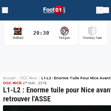
20:30
2
Sheffield
Parkgate
Thornbury Town
Accueil
OGC Nice
L1-L2 : Enorme Tuile Pour Nice Avan
OGC NICE
•
27 MAI , 23:16
Retrouver L'ASSE
L1-L2 : Enorme tuile pour Nice avan
retrouver l'ASSE