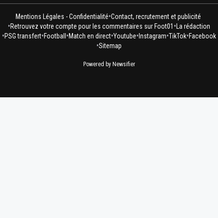
•
Mentions Légales - Confidentialité
Contact, recrutement et publicité
•
•
Retrouvez votre compte pour les commentaires sur Foot01
La rédaction
•
•
•
•
•
•
•
PSG transfert
Football
Match en direct
Youtube
Instagram
TikTok
Facebook
•
Sitemap
Powered by Newsifier