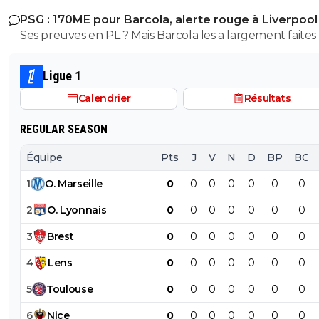
PSG : 170ME pour Barcola, alerte rouge à Liverpool
Ses preuves en PL ? Mais Barcola les a largement faites
LDC où le PSG a éliminé tout le grattin de la PL, c'est 
plus factuel que les 145M sur Isak qui n'a pas fait grand
Ligue 1
en plus de s'être blessé gravement.
Calendrier
Résultats
REGULAR SEASON
Équipe
Pts
J
V
N
D
BP
BC
1
O
.
Marseille
0
0
0
0
0
0
0
2
O
.
Lyonnais
0
0
0
0
0
0
0
3
Brest
0
0
0
0
0
0
0
4
Lens
0
0
0
0
0
0
0
5
Toulouse
0
0
0
0
0
0
0
6
Nice
0
0
0
0
0
0
0