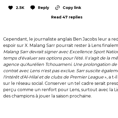
2.5K
Reply
Copy link
Read 47 replies
Cependant, le journaliste anglais Ben Jacobs leur a r
espoir sur X. Malang Sarr pourrait rester à Lens finalem
Malang Sarr devrait signer avec Excellence Sport Nation
temps d'évaluer ses options pour l'été. Il s'agit de la 
agence qu'Aurélien Tchouameni. Une prolongation de
contrat avec Lens n'est pas exclue. Sarr suscite égale
l'intérêt d'Al-Hilal et de clubs de Premier League
», a t-i
sur le réseau social. Conserver un tel cadre serait pre
perçu comme un renfort pour Lens, surtout avec la L
des champions à jouer la saison prochaine.