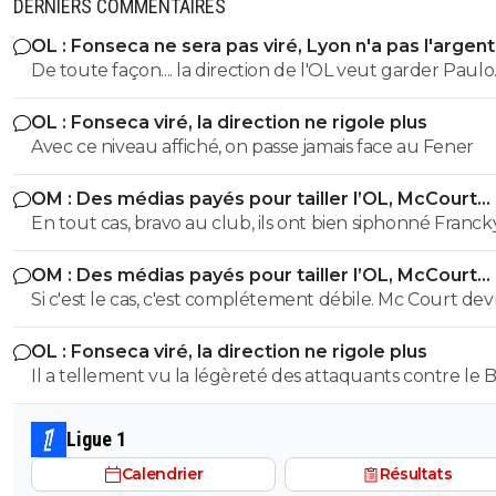
DERNIERS COMMENTAIRES
OL : Fonseca ne sera pas viré, Lyon n'a pas l'argen
le faire
De toute façon.... la direction de l'OL veut garder Paulo
Fonseca... et elle a bien raison.
OL : Fonseca viré, la direction ne rigole plus
Avec ce niveau affiché, on passe jamais face au Fener
OM : Des médias payés pour tailler l’OL, McCourt
accusé
En tout cas, bravo au club, ils ont bien siphonné Franck
pour 0 trophée. Il a dépensé 2 à 4 fois plus que Louis-
OM : Des médias payés pour tailler l’OL, McCourt
Dreyfus qui avait remporté 4 titres ce qui était déjà peu.
accusé
Si c'est le cas, c'est complétement débile. Mc Court devr
savoir s'entourer. Du mal à comprendre comment un
OL : Fonseca viré, la direction ne rigole plus
homme d'affaire à la tête d'une fortune estimé à 1,38 mi
Il a tellement vu la légèreté des attaquants contre le Bé
selon Forbes se fasse balader comme ça.
qu'il a décidé d'en avoir qu'un et de se passer de jouer 
profondeur avec un Himbert(mg), et de mettre Tolisso
Ligue 1
poste où il est tout aussi inutile dans le jeu devant au m
Calendrier
Résultats
ou derrière.