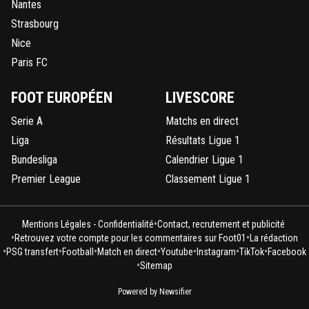
Nantes
Strasbourg
Nice
Paris FC
FOOT EUROPÉEN
LIVESCORE
Serie A
Matchs en direct
Liga
Résultats Ligue 1
Bundesliga
Calendrier Ligue 1
Premier League
Classement Ligue 1
•
Mentions Légales - Confidentialité
Contact, recrutement et publicité
•
•
Retrouvez votre compte pour les commentaires sur Foot01
La rédaction
•
•
•
•
•
•
•
PSG transfert
Football
Match en direct
Youtube
Instagram
TikTok
Facebook
•
Sitemap
Powered by Newsifier