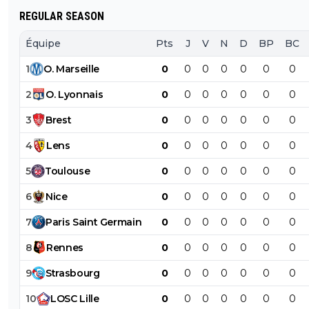
REGULAR SEASON
Équipe
Pts
J
V
N
D
BP
BC
1
O
.
Marseille
0
0
0
0
0
0
0
2
O
.
Lyonnais
0
0
0
0
0
0
0
3
Brest
0
0
0
0
0
0
0
4
Lens
0
0
0
0
0
0
0
5
Toulouse
0
0
0
0
0
0
0
6
Nice
0
0
0
0
0
0
0
7
Paris
Saint
Germain
0
0
0
0
0
0
0
8
Rennes
0
0
0
0
0
0
0
9
Strasbourg
0
0
0
0
0
0
0
10
LOSC
Lille
0
0
0
0
0
0
0