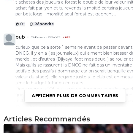
t achetes des joueurs a forest le double de leur valeur initi
achat fait par lyon et tu revends la moitié certains joueurs
par botafogo .. moralité seul forest est gagnant ..
0
+
Répondre
bub
03 décembre 2025 à 16:21
+
822
curieux que cela sorte 1 semaine avant de passer devant 
DNCG. iI y en a (les journaleux) qui aiment bien brasser de
merde , et d'autres (Djiyaya, foot mes deux...) se rouler d
Mais qu'ils se rassurent la DNCG ne fait pas un inventaire
actifs e des passifs ( dommage car on serait tranquille av
valeur du stade), elle regarde juste si le club est en mes
tenir le budget futur ou en cours
Donc meme si l'OL était mis en demeure, avec les appel
que Khan va contester) et les contre appel il n'y aura rien
AFFICHER PLUS DE COMMENTAIRES
réclamé avant longtemps. Eventuellement une premiere
d'une dizaine de million sur l'excercice 26-27
2
+
Répondre
Articles Recommandés
Ragnar-Lodbrok7
03 décembre 2025 à 14:57
+
518