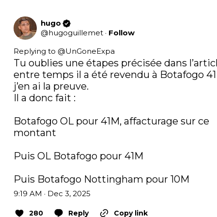
hugo
@
hugoguillemet
·
Follow
Replying to @
UnGoneExpa
Tu oublies une étapes précisée dans l’article
entre temps il a été revendu à Botafogo 41
j’en ai la preuve. 

Il a donc fait :

Botafogo OL pour 41M, affacturage sur ce 
montant 

Puis OL Botafogo pour 41M

Puis Botafogo Nottingham pour 10M
9:19 AM · Dec 3, 2025
280
Reply
Copy link