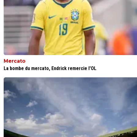
Donc en 2025 s'il n'y avait pas eu de prêt
supplémentaire nous aurions que 220 M de prê
1
+
Répondre
alex
03 décembre 2025 à 17:30
+
1686
Dette nette (dettes – liquidités + dettes liées a
inscriptions de joueurs) : ≈ 330,8 millions d’euro
Mercato
juin 2022
La bombe du mercato, Endrick remercie l'OL
0
+
Répondre
mopi69
03 décembre 2025 à 20:13
+
1300
Au delà des malversations évidentes de Textor, 
faut pas oublier que le club est en déficit depui
de 5 ans. On vivait déjà au dessus de nos moye
avec Aulas. Un déficit cumulé de près de 600 m
d'euros augmente forcément la dette.
0
+
Répondre