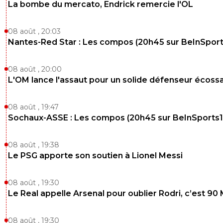
La bombe du mercato, Endrick remercie l'OL
artificiellement son activité et son but était de fair
culbute avec une IPO. Cela enrichit son copain, qu
accepte ces magouilles, ça c'est sûr.
08 août , 20:03
Nantes-Red Star : Les compos (20h45 sur BeInSport
0
+
Répondre
Maubelan-OL
03 décembre 2025 à 19:03
+
2043
08 août , 20:00
L'OM lance l'assaut pour un solide défenseur écossa
il y a de fortes chance que ce soit ça
0
+
Répondre
08 août , 19:47
Sochaux-ASSE : Les compos (20h45 sur BeInSports1
dijaya
03 décembre 2025 à 14:33
+
2164
eh ouais. j en ai parlé y a deja 1 an de ces societés d’affa
08 août , 19:38
on m avait insulté et rit au nez comme dab. le cauchema
Le PSG apporte son soutien à Lionel Messi
est pas fini
3
+
Répondre
08 août , 19:30
Le Real appelle Arsenal pour oublier Rodri, c’est 90
Ragnar-Lodbrok7
03 décembre 2025 à 14:36
+
518
Nous avons tous ete aveugles un gars qui rachete
08 août , 19:30
600M on croit revé bah non c est un magouilleur