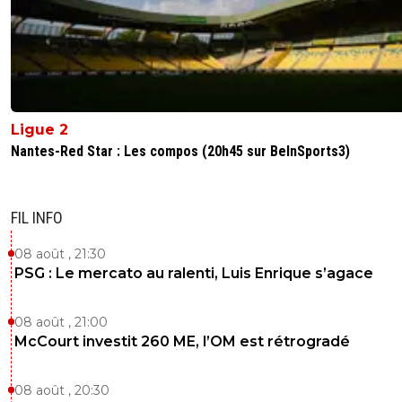
AP3869
03 décembre 2025 à 21:15
+
526
Exactement et c’est bien pour ça qu’aulas a ve
club il a senti la patate arrivée… soyons sérieux i
très bien qu’il vendait à un escroc car tout était
vérifiable à leur niveau mais il a préféré prendre
pactole sans trop salir son honneur en plus.
Ligue 2
0
+
Répondre
Nantes-Red Star : Les compos (20h45 sur BeInSports3)
Maubelan-OL
03 décembre 2025 à 14:44
+
2043
FIL INFO
AH oui , il a acheté des joueurs plus cher a Nottingham 
car il leur a vendu des joueurs moins chers
08 août , 21:30
Les différence dans la poche
PSG : Le mercato au ralenti, Luis Enrique s’agace
merci Evangelos ça rembourse ce que je te devais
0
+
Répondre
08 août , 21:00
McCourt investit 260 ME, l’OM est rétrogradé
mopi69
03 décembre 2025 à 15:52
+
1300
Même pas certain que cela enrichisse Textor
08 août , 20:30
personnellement. Cela lui permet de gonfler