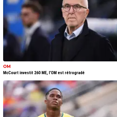
0
+
Répondre
Ragnar-Lodbrok7
03 décembre 2025 à 15:51
+
518
Et les droits TV de 40 50M a 0e en L1
0
+
Répondre
Ragnar-Lodbrok7
03 décembre 2025 à 15:53
+
518
Sauf que la magouille il l avait dans le sang
0
+
Répondre
OM
Maubelan-OL
03 décembre 2025 à 17:23
+
2043
McCourt investit 260 ME, l’OM est rétrogradé
La dette en décembre 2022 était de 383,4 M
(y compris LDC Arena de 130 ou 140 M d'euros
JM Aulas ayant repris le prêt de la LDC Arena
Je considère qu'il devrait rester 253 M de prêt
On pourrait même affiner un peu plus
En 2022 il y avait aussi 131 M de prêt du stade
QUI ne devrait être que d'environ 100 en 2025