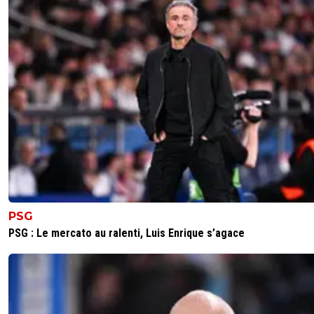
La fortune perso de Textor est de 250M
0
+
Répondre
Maubelan-OL
03 décembre 2025 à 15:16
+
2043
Et nous ............
nous sommes passé d'un effectif de 475,5 M en 2
180,75 M en 2025
et d'une dette de 253M a 517,9 m
De plein d'actifs (LDC Arena ol accademie ...etc) a 
rien
0
+
Répondre
mopi69
PSG
03 décembre 2025 à 15:51
+
1300
PSG : Le mercato au ralenti, Luis Enrique s’agace
Pas besoin d'exagérer, cela dessert ton propos.
Textor n'a pas racheté à l'issue de la saison 202
mais au cours de la saison 2022/2023 (en déce
La dette était plus importante que cela et cela
expliqué par Molina, Mika... Cela suffit à crier au
scandale. Pas besoin d'en rajouter ^^