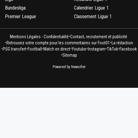
Bundesliga
Calendrier Ligue 1
Premier League
Classement Ligue 1
•
Mentions Légales - Confidentialité
Contact, recrutement et publicité
•
•
Retrouvez votre compte pour les commentaires sur Foot01
La rédaction
•
•
•
•
•
•
•
PSG transfert
Football
Match en direct
Youtube
Instagram
TikTok
Facebook
•
Sitemap
Powered by Newsifier