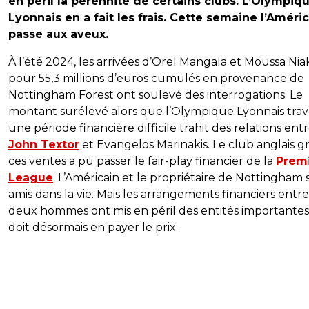
en péril la pérennité de certains clubs. L’Olympiq
Lyonnais en a fait les frais. Cette semaine l’Améri
passe aux aveux.
À l’été 2024, les arrivées d’Orel Mangala et Moussa Ni
pour 55,3 millions d’euros cumulés en provenance de
Nottingham Forest ont soulevé des interrogations. Le
montant surélevé alors que l’Olympique Lyonnais trav
une période financière difficile trahit des relations ent
John Textor
et Evangelos Marinakis. Le club anglais g
ces ventes a pu passer le fair-play financier de la
Prem
League
. L’Américain et le propriétaire de Nottingham 
amis dans la vie. Mais les arrangements financiers entre
deux hommes ont mis en péril des entités importantes
doit désormais en payer le prix.