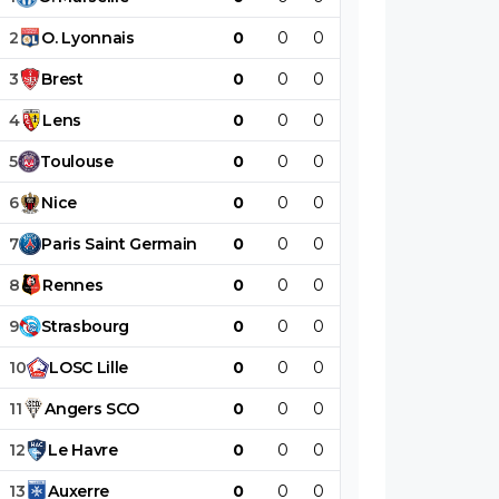
2
O
.
Lyonnais
0
0
0
0
0
0
3
Brest
0
0
0
0
0
0
4
Lens
0
0
0
0
0
0
5
Toulouse
0
0
0
0
0
0
6
Nice
0
0
0
0
0
0
7
Paris
Saint
Germain
0
0
0
0
0
0
8
Rennes
0
0
0
0
0
0
9
Strasbourg
0
0
0
0
0
0
10
LOSC
Lille
0
0
0
0
0
0
11
Angers
SCO
0
0
0
0
0
0
12
Le
Havre
0
0
0
0
0
0
13
Auxerre
0
0
0
0
0
0