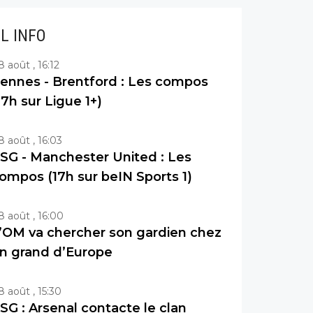
IL INFO
8 août , 16:12
ennes - Brentford : Les compos
17h sur Ligue 1+)
8 août , 16:03
SG - Manchester United : Les
ompos (17h sur beIN Sports 1)
8 août , 16:00
’OM va chercher son gardien chez
n grand d’Europe
8 août , 15:30
SG : Arsenal contacte le clan