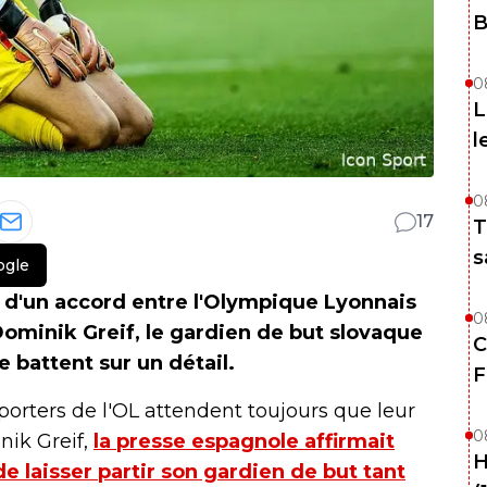
B
0
L
l
0
17
T
s
ogle
 d'un accord entre l'Olympique Lyonnais
0
Dominik Greif, le gardien de but slovaque
C
e battent sur un détail.
F
pporters de l'OL attendent toujours que leur
0
nik Greif,
la presse espagnole affirmait
H
e laisser partir son gardien de but tant