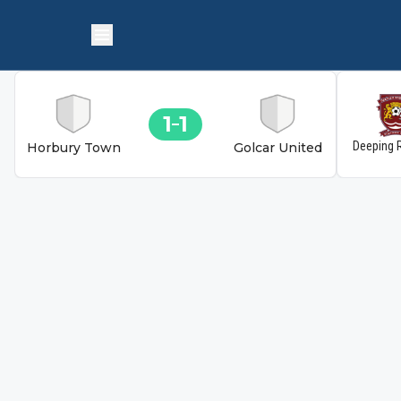
1
1
Deeping 
Horbury Town
Golcar United