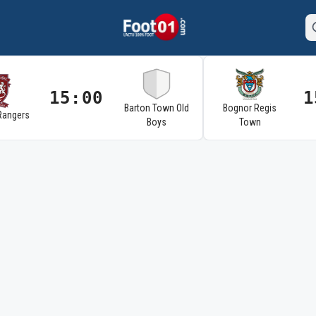
15:00
1
Barton Town Old
Bognor Regis
Rangers
Boys
Town