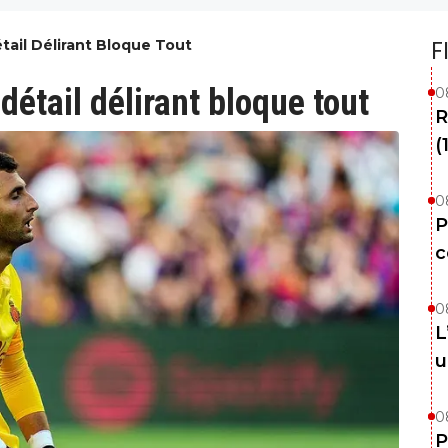
étail Délirant Bloque Tout
F
détail délirant bloque tout
0
R
(
0
P
c
0
L
u
0
P