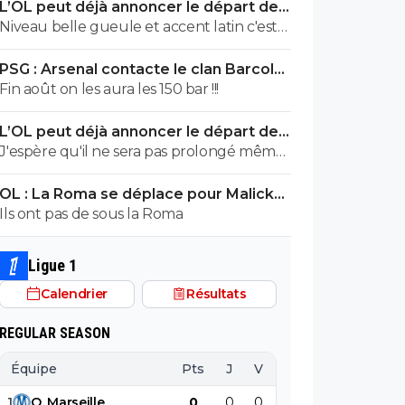
L’OL peut déjà annoncer le départ de
Fonseca
Niveau belle gueule et accent latin c'est
sans doute un des meilleurs mais niveau
PSG : Arsenal contacte le clan Barcola,
entraîneur si on observe à la loupe son
le feuilleton relancé
Fin août on les aura les 150 bar !!!
coaching et tous ses choix médiocres à
différents niveaux, ce farfelu sans froc est
L’OL peut déjà annoncer le départ de
un des pires de l'histoire de l'OL. Une
Fonseca
J'espère qu'il ne sera pas prolongé même
direction qui fonctionne moins à la
en cas de qualif en C1 cet été.
sympathie et plus à la performance
OL : La Roma se déplace pour Malick
n'aurait jamais reconduit cette brêle qui a
Fofana
Ils ont pas de sous la Roma
beaucoup de chances d'avoir souvent des
bons effectifs qui performent comme ils
Ligue 1
peuvent et qui lui permettent de cacher
une grande partie de sa médiocrité.
Calendrier
Résultats
REGULAR SEASON
Équipe
Pts
J
V
N
D
BP
B
1
O
.
Marseille
0
0
0
0
0
0