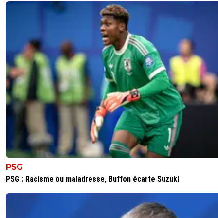
dessus grâce a ces coups-francs etc...mais a l'h
actuel tu enlève les CF a Juninho il soutien pas 
comparaison avec Paqueta.
0
+
Répondre
ryoma
20 juillet 2021 à 6:50
+
0
Pete un coup ça va te détendre. T’es pas oblig
d’être désagréable. Dans tous les cas je suis pa
d’accord. Et je vois pas comment tu peux com
un mec qui a fait toute sa carrière européenne
nous avec un mec qui a fait que 6 mois dans leq
n’a d’ailleurs pas toujours été flamboyant. J’ado
paqueta mais t’as des matchs où il est passé
complètement au travers comme contre Paris
exemple.. ta passion l’emporte sur ta raison
PSG
0
+
Répondre
PSG : Racisme ou maladresse, Buffon écarte Suzuki
balibalo-343
20 juillet 2021 à 12:22
+
0
Tkt pas mon transit va bien. Ben si je suis oblig
quelqu'un qui répond a côté sans prendre le t