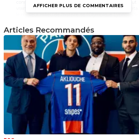
connaisseur prendrais du plaisir a le voir jouer aufait.Faut
AFFICHER PLUS DE COMMENTAIRES
vraiment être très con pour trouver a redire sur Paqueta..
le meilleur milieu de l'histoire de l'Olympique Lyonnais.Si i
confirme en 2iem saison y'aura vraiment plus rien a direE
prie pour que Bosz le mette en MO avec Adelaide en su
Articles Recommandés
0
+
Répondre
ryoma
19 juillet 2021 à 7:15
+
0
Wooo tu t’enflamme un peu. Paqueta il lui reste 
tout à prouver tant à Lyon qu’à sa carrière. On a
l’impression que tu parles du Zidane de Madrid la…
anderson, lisandro Essien, tiago, Diarra, ou même 
govou ou un cris on beaucoup plus apporter que
paqueta actuellement. A voir dans le futur
0
+
Répondre
balibalo-343
19 juillet 2021 à 16:51
+
0
Non je m'enflamme pas , juninho dans le jeu c'
Paqueta.Juninho c'est grâce a ces magnifique
franc qu'il restera dans les annales, si il les avait