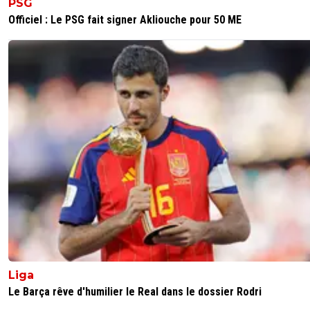
PSG
mettrais d'autres joueurs devant lui même.Pk
Officiel : Le PSG fait signer Akliouche pour 50 ME
parle de cris lisandro anderson etc...ce ne sont 
des milieux.Je parle des milieux seulement, et
Diarra/Tiago/Essien étaient de grand milieu c'e
certain mais aucun d'eux n'avaient la vista de
Paqueta.On a pas eu de joueur de ce calibre.
0
+
Répondre
ryoma
19 juillet 2021 à 17:42
+
0
Mais tu parles de joueur qui marque le club et 
sûr que juninho avait une vista de fou. Cnest
ça qu’il compensait son manque de vitesse d’ail
0
+
Répondre
balibalo-343
19 juillet 2021 à 22:05
+
0
J'ai écris meilleur milieu de l'OL pas meilleur jo
donc je parle bien des milieux si tu sais pas lire 
Liga
pas mon problème mais viens pas mettre le bo
Le Barça rêve d'humilier le Real dans le dossier Rodri
en me mettant tout les joueurs tout poste co
bientôt les entraîneurs peut être ??Juninho sera