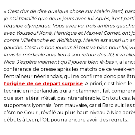
« C'est dur de dire quelque chose sur Melvin Bard, par
je n'ai travaillé que deux jours avec lui. Après, il est part
l'équipe olympique. Vous avez vu, trois arrières gauche
avec Youssouf Koné, Henrique et Maxwel Cornet, ont j
contre Villefranche et Wolfsburg. Melvin est aussi un ar
gauche. C'est un bon joueur. Si tout va bien pour lui, v
la visite médicale aura lieu à son retour des JO, il va alle
Nice. J'espère vraiment qu'il jouera bien là-bas »
, a lanc
conférence de presse après les matchs de ce week-en
l’entraîneur néerlandais, qui ne confirme donc pas êt
l’origine de ce départ surprise
. A priori, c'est bien le
technicien néerlandais qui a notamment fait compren
que son latéral n'était pas intransférable. En tout cas, l
supporters lyonnais l’ont mauvaise, car si Bard suit les 
d’Amine Gouiri, révélé au plus haut niveau à Nice aprè
débuts à Lyon, l’OL pourra encore avoir des regrets...