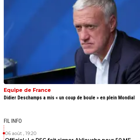
même de penser ce qu'il écris.Biensûrs que je 
les comparer c'est quoi ce délire, on parle de ta
là.Contre le PSG toute l'équipe a été dégueula
ça viens de Garcia, par contre au Match aller c'é
patron au milieu et pourtant y'avais Verratti and
0
+
Répondre
abdou
19 juillet 2021 à 1:17
+
0
Non Juninho est intouchable par contre ^^
0
+
Répondre
balibalo-343
19 juillet 2021 à 16:51
+
0
Equipe de France
Intouchable pour les CF pas dans le jeu, faut pa
Didier Deschamps a mis « un coup de boule » en plein Mondial
faire la groupie non plus ;-).
0
+
Répondre
FIL INFO
topgone
19 juillet 2021 à 1:18
+
0
06 août , 19:20
Essien, Diarra, Tiago aussi ^^