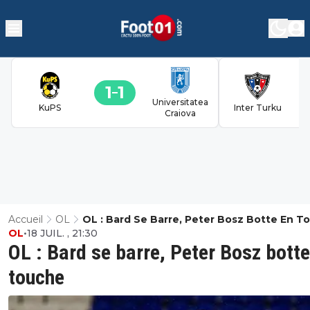
1
1
Universitatea
KuPS
Inter Turku
Craiova
Accueil
OL
OL : Bard Se Barre, Peter Bosz Botte En T
OL
•
18 JUIL. , 21:30
OL : Bard se barre, Peter Bosz botte
touche