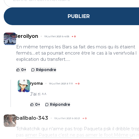
PUBLIER
leroilyon
19 juillet 2021 à 4:05
+
0
En même temps les Bars sa fait des mois qu ils étaient
fermés....et sa pourrait encore être le cas à la venir!voila l
explication du transfert.....
0
+
Répondre
ryoma
19 juillet 2021 à 7:11
+
0
J’ai ri ^^
0
+
Répondre
balibalo-343
19 juillet 2021 à 00:21
+
0
Tchikatchik qui n'aime pas trop Paqueta psk il dribble tr
pas aimer Paqueta c'est ne pas aimer le foot.Même un 