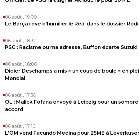
Officiel : Le PSG fait signer Akliouche pour 50 ME
0
+
Répondre
abdou
19 juillet 2021 à 18:28
+
0
06 août , 19:00
Le Barça rêve d'humilier le Real dans le dossier Rodr
Mais dans le jeu il était hyper fort réveil toi. C’ét
patron de l’équipe et qui était capable de finir o
marquer. Il a été l’élément clé de nos 7 titres d’
06 août , 18:30
donc oui intouchable pour l’instant.
PSG : Racisme ou maladresse, Buffon écarte Suzuki
0
+
Répondre
06 août , 18:00
balibalo-343
19 juillet 2021 à 21:54
+
0
Didier Deschamps a mis « un coup de boule » en ple
C'est ton point de vue moi je trouve que Paqu
Mondial
meilleur dans le jeu, il dribble mieux, récupère e
conserve mieux le ballon.Il est capable de faire
06 août , 17:30
choses que n'a jamais fait Juninho.Et j'aime bc
Juninho.
OL : Malick Fofana envoyé à Leipzig pour un sombre
accord
0
+
Répondre
abdou
19 juillet 2021 à 1:21
+
0
06 août , 17:10
L'OM vend Facundo Medina pour 25ME à Leverkuse
Il a du oublié. où il les a pas vu jouer ^^