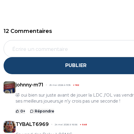
12 Commentaires
PUBLIER
johnny-m71
25 mai 2026 à 9:35
+
182
🤣 oui bien sur juste avant de jouer la LDC ,l'OL vas vend
ses meilleurs joueurs,je n'y crois pas une seconde !
0
+
Répondre
TYBALT6969
24 mai 2026 à 16:56
+
648