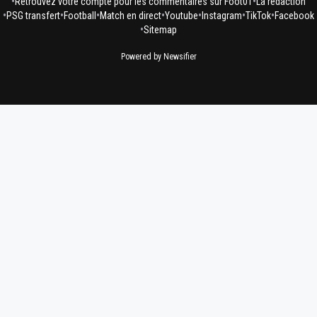
•
•
Retrouvez votre compte pour les commentaires sur Foot01
La rédaction
•
•
•
•
•
•
•
PSG transfert
Football
Match en direct
Youtube
Instagram
TikTok
Facebook
•
Sitemap
Powered by Newsifier