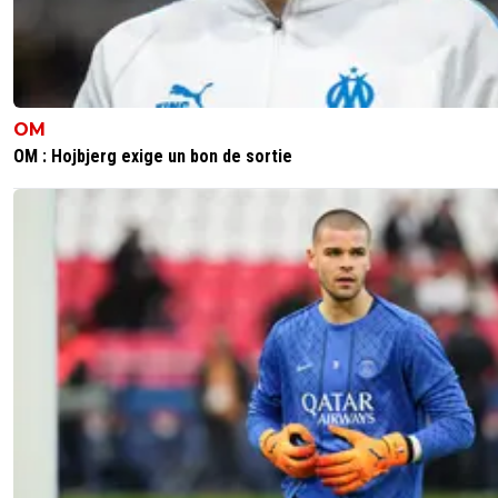
5
+
Répondre
sergio33
24 mai 2026 à 13:04
+
1597
Au fait Foot01 !... l'OL n'est pas en difficulté financière au
OM
de vendre ses meilleurs joueurs. ^^
OM : Hojbjerg exige un bon de sortie
En effet... l'OL vient de passer devant la DNCG sans auc
problème.
Par contre... il a bien été dit à la DNCG... que l'OL ne serai
passé si c'était John Textor qui avait présenté ce même
dossier.
Ben ouais... cela s'appelle "l'effet Nasser" ! Mdr
1
+
Répondre
Maubelan-OL
24 mai 2026 à 13:00
+
2042
S'il part pour 20 (avec 2 M pur le Sporting) et 1M pour les
formateur c'est que nous sommes ....