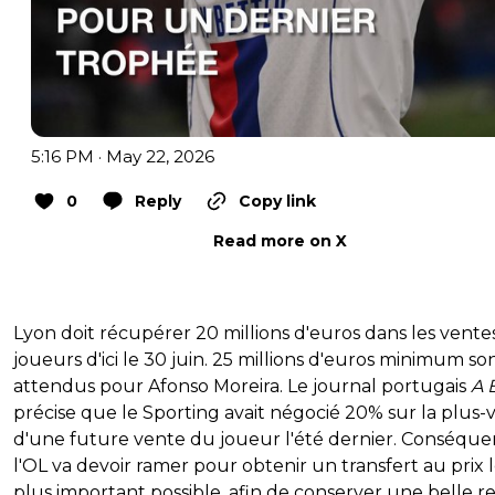
5:16 PM · May 22, 2026
0
Reply
Copy link
Read more on X
Lyon doit récupérer 20 millions d'euros dans les vente
joueurs d'ici le 30 juin. 25 millions d'euros minimum so
attendus pour Afonso Moreira. Le journal portugais
A 
précise que le Sporting avait négocié 20% sur la plus-
d'une future vente du joueur l'été dernier. Conséque
l'OL va devoir ramer pour obtenir un transfert au prix 
plus important possible, afin de conserver une belle r