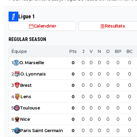
du foot. Pour le dernier, rien qu'ici il y en a pléthore. Et toi, tu
es dans quel camp, les abrutis ou ceux qui viennent pa
Ligue 1
foot avec respect?
Calendrier
Résultats
REGULAR SEASON
Équipe
Pts
J
V
N
D
BP
BC
1
O
.
Marseille
0
0
0
0
0
0
0
2
O
.
Lyonnais
0
0
0
0
0
0
0
3
Brest
0
0
0
0
0
0
0
4
Lens
0
0
0
0
0
0
0
5
Toulouse
0
0
0
0
0
0
0
6
Nice
0
0
0
0
0
0
0
7
Paris
Saint
Germain
0
0
0
0
0
0
0