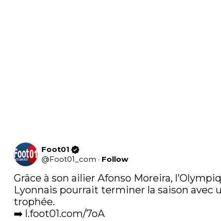
Foot01
@
Foot01_com
·
Follow
Grâce à son ailier Afonso Moreira, l’Olympiq
Lyonnais pourrait terminer la saison avec u
trophée.

➡️ 
l.foot01.com/7oA