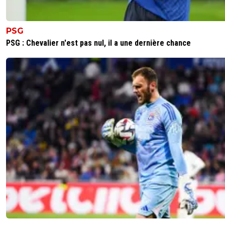
Ne nous précipitons pas
2
+
Répondre
PSG
PSG : Chevalier n'est pas nul, il a une dernière chance
sergio33
24 mai 2026 à 12:54
+
1597
Bla... bla... bla... ! ^^
1
+
Répondre