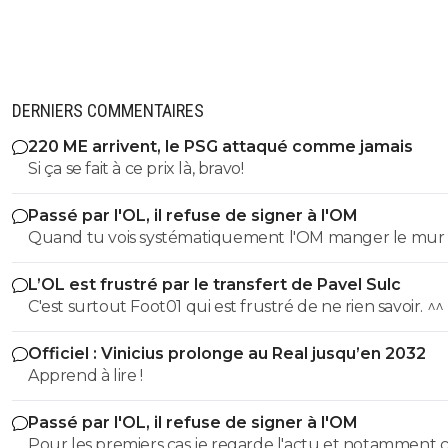
DERNIERS COMMENTAIRES
220 ME arrivent, le PSG attaqué comme jamais
Si ça se fait à ce prix là, bravo!
Passé par l'OL, il refuse de signer à l'OM
Quand tu vois systématiquement l'OM manger le mur 
après saison, il y a de quoi refuser d'y aller. ^^
L’OL est frustré par le transfert de Pavel Sulc
C'est surtout Foot01 qui est frustré de ne rien savoir. ^^
Officiel : Vinicius prolonge au Real jusqu’en 2032
Apprend à lire !
Passé par l'OL, il refuse de signer à l'OM
Pour les premiers cas je regarde l'actu et notamment c