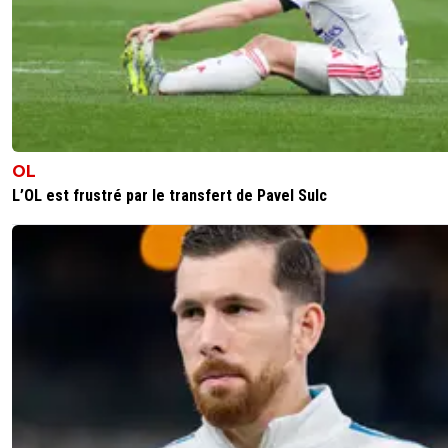
Ragnar-Lodbrok7
24 mai 2026 à 14:25
+
518
50M et il part ^^
2
+
Répondre
OL
SidneyBallondOr
24 mai 2026 à 14:25
+
707
L’OL est frustré par le transfert de Pavel Sulc
minimum alors😜
0
+
Répondre
Ragnar-Lodbrok7
24 mai 2026 à 15:19
+
518
L OL a besoin d argent ^^
1
+
Répondre
SidneyBallondOr
24 mai 2026 à 14:22
+
707
s'il y en a un que je voudrais revoir la saison prochaine c'e
lui.