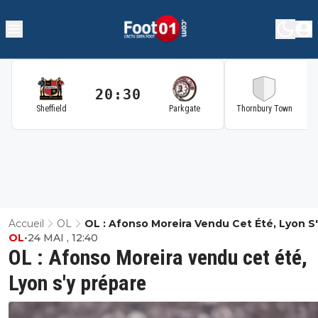
20:30
2
Sheffield
Parkgate
Thornbury Town
Accueil
OL
OL : Afonso Moreira Vendu Cet Été, Lyon S
OL
•
24 MAI , 12:40
Prépare
OL : Afonso Moreira vendu cet été,
Lyon s'y prépare