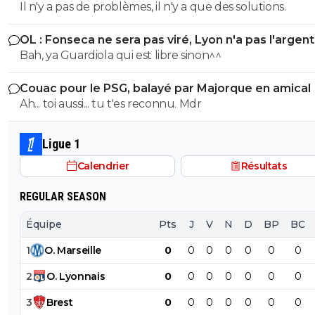
Il n'y a pas de problèmes, il n'y a que des solutions.
OL : Fonseca ne sera pas viré, Lyon n'a pas l'argen
le faire
Bah, ya Guardiola qui est libre sinon^^
Couac pour le PSG, balayé par Majorque en amical
Ah... toi aussi... tu t'es reconnu. Mdr
Ligue 1
Calendrier
Résultats
REGULAR SEASON
Équipe
Pts
J
V
N
D
BP
BC
1
O
.
Marseille
0
0
0
0
0
0
0
2
O
.
Lyonnais
0
0
0
0
0
0
0
3
Brest
0
0
0
0
0
0
0