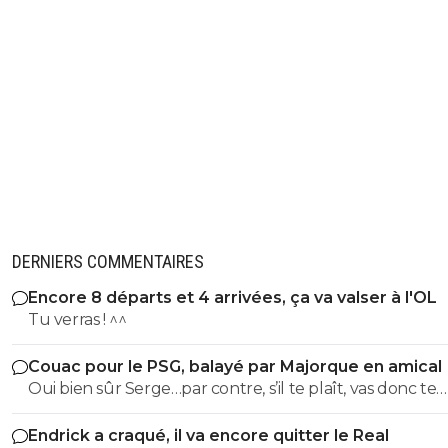
DERNIERS COMMENTAIRES
Encore 8 départs et 4 arrivées, ça va valser à l'OL
Tu verras ! ^^
Couac pour le PSG, balayé par Majorque en amical
Oui bien sûr Serge…par contre, s’il te plaît, vas donc te
torcher la bouche, t as encore un peu de merde sur le
Endrick a craqué, il va encore quitter le Real
lèvres Serge 😂