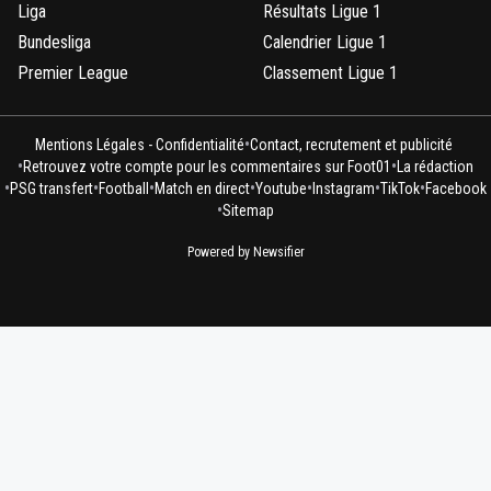
Liga
Résultats Ligue 1
Bundesliga
Calendrier Ligue 1
Premier League
Classement Ligue 1
•
Mentions Légales - Confidentialité
Contact, recrutement et publicité
•
•
Retrouvez votre compte pour les commentaires sur Foot01
La rédaction
•
•
•
•
•
•
•
PSG transfert
Football
Match en direct
Youtube
Instagram
TikTok
Facebook
•
Sitemap
Powered by Newsifier