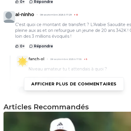
0
+
Répondre
al-ninho
08 septembre 2025 à 17:29
+
0
C'est quoi ce montant de transfert ? L'Arabie Saoudite e
pleine aux as et on refourgue un jeune de 20 ans 342K ! 
loin des 3 millions évoqués !
0
+
Répondre
fanch-ol
08 septembre 2025 à 17:55
+
5
Niveau amateur tu t attendais à quoi ?
0
+
Répondre
AFFICHER PLUS DE COMMENTAIRES
toto-cutugno
08 septembre 2025 à 17:40
+
7
un gardien de 20 ans avec 2 saisons de national, en
Articles Recommandés
de contrat dans 1 an et qui ne voulait apparemme
prolonger, tu t'attendais à quoi exactement ?
1
+
Répondre