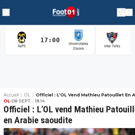
17:00
1
Universitatea
KuPS
Inter Turku
Craiova
Accueil
OL
Officiel : L’OL Vend Mathieu Patouillet En 
OL
•
08 SEPT. , 18:14
Saoudite
Officiel : L’OL vend Mathieu Patouill
en Arabie saoudite