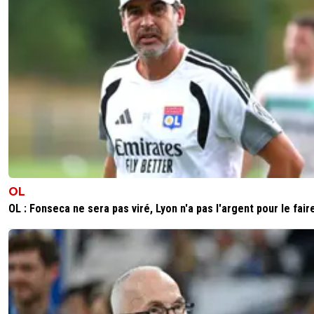
ragnar-lothbrok-stop-textor
08 septembre 2025 à 17:47
+
+1
0
+
Répondre
la-prince
08 septembre 2025 à 17:28
+
1
c'est très bas, surtout que les Saoudiens vendent mal...
1
+
Répondre
fanch-ol
08 septembre 2025 à 17:25
+
5
OL
Parfait 👍
OL : Fonseca ne sera pas viré, Lyon n'a pas l'argent pour le fair
0
+
Répondre