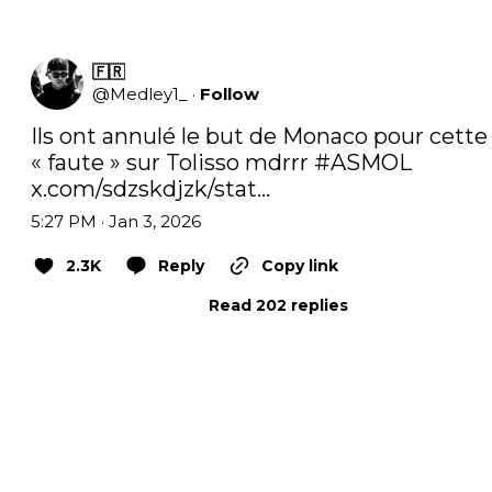
🇫🇷
@
Medley1_
·
Follow
Ils ont annulé le but de Monaco pour cette 
« faute » sur Tolisso mdrrr 
#ASMOL
x.com/sdzskdjzk/stat…
5:27 PM · Jan 3, 2026
2.3K
Reply
Copy link
Read 202 replies