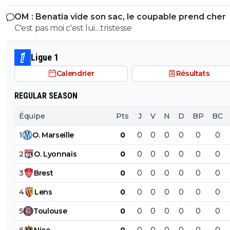
girondins, Rio a démissioné
johnny-m71
05 janvier 2026 à 7:32
+
182
OM : Benatia vide son sac, le coupable prend cher
Mdr
C'est pas moi c'est lui....tristesse
0
+
Répondre
Ligue 1
reds13
03 janvier 2026 à 22:58
+
1098
Calendrier
Résultats
Oui logiquement le but aurait pu être validé, mais c'es
ça
REGULAR SEASON
1
+
Répondre
Équipe
Pts
J
V
N
D
BP
BC
jeffninho
03 janvier 2026 à 22:52
+
328
1
O
.
Marseille
0
0
0
0
0
0
0
On se souvient de votre 3-0 avec 3 buts HJ Monaco, on
2
O
.
Lyonnais
0
0
0
0
0
0
0
oubliera jamais 🙂
3
Brest
0
0
0
0
0
0
0
12
+
Répondre
4
Lens
0
0
0
0
0
0
0
5
Toulouse
0
0
0
0
0
0
0
6
Nice
0
0
0
0
0
0
0