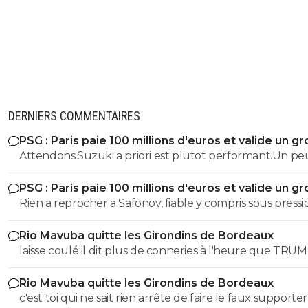
l'expérience qu'ils disaient..
6
+
Répondre
leogets
03 janvier 2026 à 23:59
+
1585
C vrais c’est pour ça que Lyon est l’équipe avec le 
de route mdr tu es toujours là à la ramener quand 
DERNIERS COMMENTAIRES
3
+
Répondre
PSG : Paris paie 100 millions d'euros et valide un gr
dirtyshady41
04 janvier 2026 à 1:27
+
1897
départ
Attendons.Suzuki a priori est plutot performant.Un pe
Pour info celon le classement, l'OL est l'equipe la 
d'emulation supplementaire
défavorisé depuis le debut de saison......
PSG : Paris paie 100 millions d'euros et valide un gr
départ
Rien a reprocher a Safonov, fiable y compris sous pressi
7
+
Répondre
Pas le cas de Chevalier...
johnny-m71
05 janvier 2026 à 7:32
+
182
Rio Mavuba quitte les Girondins de Bordeaux
laisse coulé il dit plus de conneries à l'heure que TRU
A
c'est tout dire Rio a démissionné et non le club s'en est
Mdr
Rio Mavuba quitte les Girondins de Bordeaux
séparé
0
+
Répondre
c'est toi qui ne sait rien arrête de faire le faux supporte