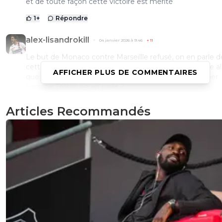
et de toute façon cette victoire est mérité
1
+
Répondre
alex-lisandrokill
04 janvier 2026 à 9:46
+
11
Le but de Monaco contre Marseillle refusé, on en parle d
cette blague ? Rt le but refusé de l’Ol contre Marseillle a
AFFICHER PLUS DE COMMENTAIRES
que Tesmaann touche a peine Rulli qui se laisse tomber
comme Tolisso on en parle ?
4
+
Répondre
Articles Recommandés
reds13
04 janvier 2026 à 11:05
+
1098
Tu est HS on parle de se match
0
+
Répondre
dijaya
04 janvier 2026 à 12:23
+
2161
y a HJ. tu peux brailler tout ce que tu veux y a HJ. 
toi la blague.
0
+
Répondre