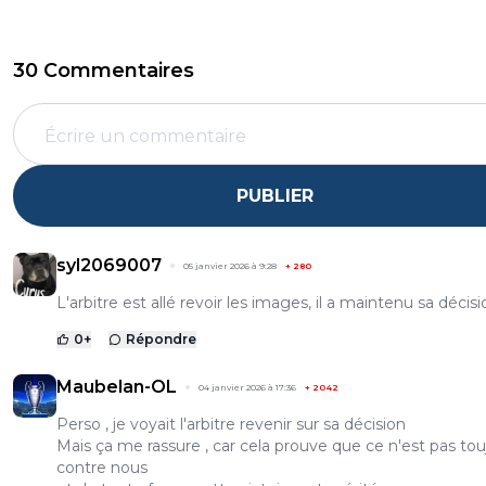
30 Commentaires
PUBLIER
syl2069007
05 janvier 2026 à 9:28
+
280
L'arbitre est allé revoir les images, il a maintenu sa décisi
0
+
Répondre
Maubelan-OL
04 janvier 2026 à 17:36
+
2042
Perso , je voyait l'arbitre revenir sur sa décision
Mais ça me rassure , car cela prouve que ce n'est pas tou
contre nous