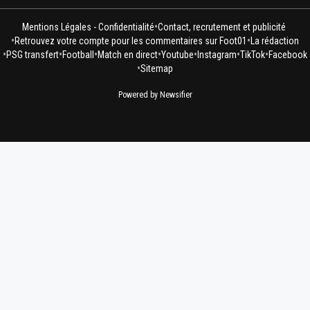
•
Mentions Légales - Confidentialité
Contact, recrutement et publicité
•
•
Retrouvez votre compte pour les commentaires sur Foot01
La rédaction
•
•
•
•
•
•
•
PSG transfert
Football
Match en direct
Youtube
Instagram
TikTok
Facebook
•
Sitemap
Powered by Newsifier