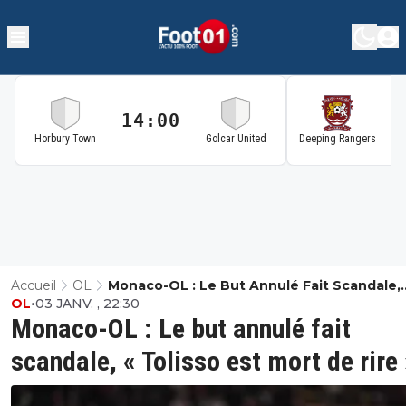
14:00
1
Horbury Town
Golcar United
Deeping Rangers
Accueil
OL
Monaco-OL : Le But Annulé Fait Scandale,
OL
•
03 JANV. , 22:30
« Tolisso Est Mort De Rire »
Monaco-OL : Le but annulé fait
scandale, « Tolisso est mort de rire 