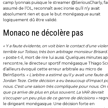
camp lyonnais puisque le streamer @SeriousCharly, fa
assumé de l’OL, reconnaît avec ironie qu’il n’y avait
absolument rien et que le but monégasque aurait
logiquement dû être validé.
Monaco ne décolère pas
« Y a faute évidente, on voit bien le contact d'une viol
terrible sur Tolisso, très bon arbitrage monsieur Brisard.
»
poste-t-il, mort de rire lui aussi. Quelques minutes ap
rencontre, le directeur sportif monégasque Thiago Sc
d’ailleurs évoqué cette erreur arbitrale au micro de
BeInSports.
« L'arbitre a estimé qu'il y avait une faute d
Jordan Teze. Cette décision a eu beaucoup d'impact p
nous. C'est une saison très compliquée pour nous. On v
que ça arrive de plus en plus souvent. La VAR devrait
s'occuper un peu plus de ce genre de décisions »
regr
le dirigeant monégasque. Une décision forte en