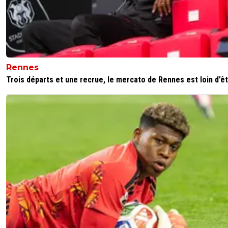
reds13
04 janvier 2026 à 12:34
+
1098
Hier HJ !
0
+
Répondre
Rennes
Trois départs et une recrue, le mercato de Rennes est loin d’êtr
DukeTogo13
04 janvier 2026 à 2:02
+
107
Lyon ultra favorisé comme d'habitude avec Tolisso le c
en tete de gondole.
0
+
Répondre
dirtyshady41
04 janvier 2026 à 1:28
+
1897
Ils sont ou ceux qui voyait l'OL completement largué a l
saison. Dans une grotte ?
4
+
Répondre
reds13
04 janvier 2026 à 1:41
+
1098