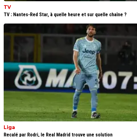
écoles Lyonnaises, absolument imbattable
TV
0
+
Répondre
TV : Nantes-Red Star, à quelle heure et sur quelle chaîne ?
leogets
05 janvier 2026 à 8:59
+
1585
pourtant hojbjerg n'est pas lyonnais mdr
0
+
Répondre
reds13
03 janvier 2026 à 23:56
+
1098
Lens champion, paris second, L OM 3 ème, après pour 
ca va se jouer entre Lille et Lyon, je vois comme ça
1
+
Répondre
johnny-m71
05 janvier 2026 à 7:29
+
182
Madame Irma a parlé 🤣🤣🤣
0
+
Répondre
Liga
TYBALT6969
03 janvier 2026 à 23:04
+
648
Recalé par Rodri, le Real Madrid trouve une solution