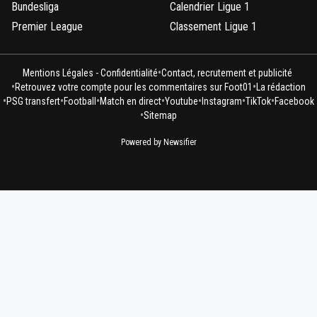
Bundesliga
Calendrier Ligue 1
Premier League
Classement Ligue 1
•
Mentions Légales - Confidentialité
Contact, recrutement et publicité
•
•
Retrouvez votre compte pour les commentaires sur Foot01
La rédaction
•
•
•
•
•
•
•
PSG transfert
Football
Match en direct
Youtube
Instagram
TikTok
Facebook
•
Sitemap
Powered by Newsifier