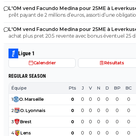
!!
L'OM vend Facundo Medina pour 25ME à Leverkus
prêt payant de 2 millions d’euros, assorti d’une obligati
d’achat fixée à 18 millions, à laquelle s’ajoutent 2 million
L'OM vend Facundo Medina pour 25ME à Leverkus
bonus facilement atteignables
achat plus pret 20.5 revente avec bonus éventuel 25 
aux max 4.5M ce n'est pas avec cela que tu vas renfloue
caisses
Ligue 1
Calendrier
Résultats
REGULAR SEASON
Équipe
Pts
J
V
N
D
BP
BC
1
O
.
Marseille
0
0
0
0
0
0
0
2
O
.
Lyonnais
0
0
0
0
0
0
0
3
Brest
0
0
0
0
0
0
0
4
Lens
0
0
0
0
0
0
0