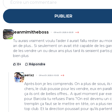
PUBLIER
jeanmimitheboss
09 août 2025 à 00:31
+
0
Tu aurais vraiment voulu l'aider il aurait fallu rester au mo
an de plus... Si seulement on avait été capable de les gar
de les vendre un ou deux ans plus tard ils seraient partis 
bien plus
0
+
Répondre
aerixz
09 août 2025 à 10:03
+
0
Après bon je les comprends. On a plus de sous, ils 
chers, le club pousse pour les vendre, eux en paral
ça ils ont de belles offres... A quel moment par e
pour Barcola tu refuses Paris ?On est devenu un c
tremplin ça faut se le mettre en tête, on a plus rie
top club. Et la direction poussait pour qu'ils parten