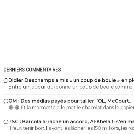
DERNIERS COMMENTAIRES
Didier Deschamps a mis « un coup de boule » en pl
Mondial
Entre un joueur qui donne un coup de boule comme 
sélectionneur en poste, et la critique sur l' arrbitrage il y
OM : Des médias payés pour tailler l’OL, McCourt
une sacré différence, l'arbitre n'a pas reçu de coup par
accusé
😂😂 Et la marmotte elle met le chocolat dans le papier
contre l' Italien lui oui Quel exemple pour les jeunes
pauvre foutre0. Les cons, ça ose tout, c'est même à ça 
poussent que de mettre un sélectionneur comme celu
PSG : Barcola arrache un accord, Al-Khelaifi s'en m
les reconnaît.
vient d'être nommé !
Il faut tenir bon. Ils vont les lâcher les 150 millions, les r