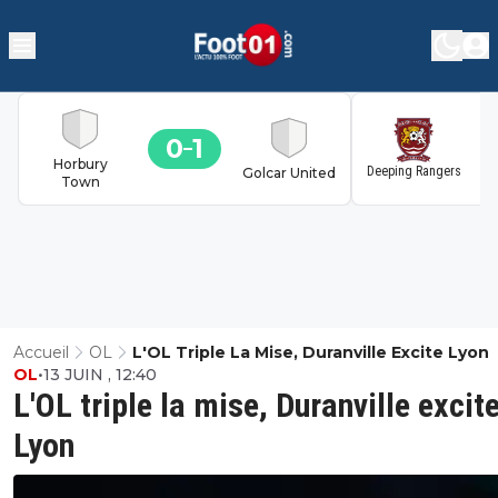
0
1
1
Horbury
Deeping Rangers
Golcar United
Town
Accueil
OL
L'OL Triple La Mise, Duranville Excite Lyon
OL
•
13 JUIN , 12:40
L'OL triple la mise, Duranville excit
Lyon