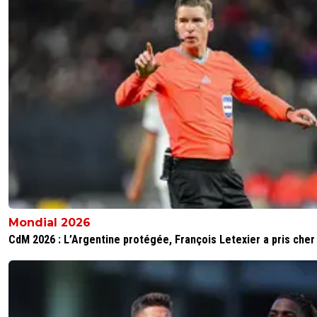
1
+
Répondre
flaco75-reviens-l-o
13 juin 2026 à 13:41
+
787
Bah , les teutons vont sans doute valider avec un gros
pourcentage à la revente et p’tet même une priorité de 
avec un budget validé , normal quoi… 🤪🇧🇷🇵🇹🇫🇷🇺🇦
0
+
Répondre
mynameisbond
13 juin 2026 à 17:29
+
311
Ce sera soit % soit rachat prioritaire avec prix fixé p
. Mais avant cela il y aura la visite médicale non
mentionnée dans l'article mais primordiale.
Mondial 2026
1
+
Répondre
CdM 2026 : L’Argentine protégée, François Letexier a pris cher
L3geends
15 juin 2026 à 8:13
+
29
Il me semble que les clauses de rachat sont int
en france. A verifier