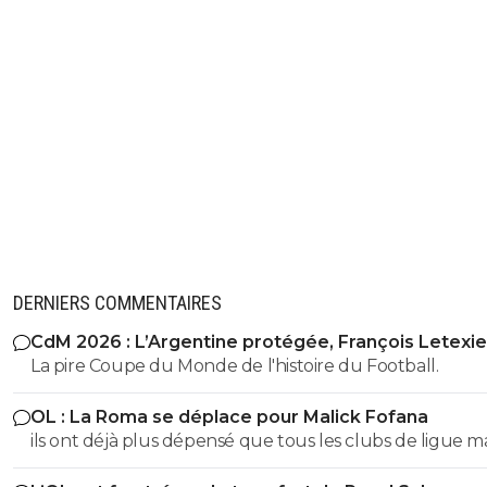
DERNIERS COMMENTAIRES
CdM 2026 : L’Argentine protégée, François Letexie
pris cher
La pire Coupe du Monde de l'histoire du Football.
OL : La Roma se déplace pour Malick Fofana
ils ont déjà plus dépensé que tous les clubs de ligue 
réunis hors quatar.. ils veulent juste profitez au maxi