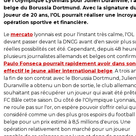
de l'Olympique Lyonnais pour Julien Duranville, l'a
belge du Borussia Dortmund. Avec la signature d
joueur de 20 ans, l'OL pourrait réaliser une incroy
opération sportive et financière.
Le
mercato
lyonnais est pour l'instant très calme, l'OL
devant passer devant la DNCG avant d'en savoir plus s
réelles possibilités cet été. Cependant, depuis 48 heure
plusieurs journalistes allemands et belges ont confir
Paulo Fonseca pourrait rapidement avoir dans son
effectif le jeune ailier international belge
. A trois a
la fin de son contrat avec le Borussia Dortmund, Julie
Duranville a obtenu un bon de sortie, le club alleman
souhaitant pas récupérer un joueur qui avait été prêt
FC Bâle cette saison. Du côté de l'Olympique Lyonnais,
ne roule pas sur l'or, on espère pouvoir s'offrir celui qui
considéré comme un des plus gros espoirs du football
belge pour un prix estimé à 8,5 millions d'euros. Une
opération relativement bon marché pour un joueur