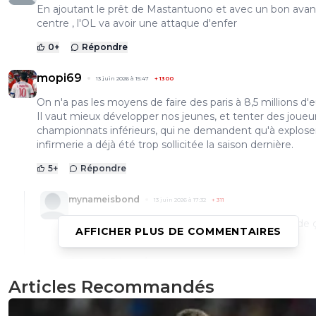
En ajoutant le prêt de Mastantuono et avec un bon avan
centre , l'OL va avoir une attaque d'enfer
0
+
Répondre
mopi69
13 juin 2026 à 15:47
+
1300
On n'a pas les moyens de faire des paris à 8,5 millions d'e
Il vaut mieux développer nos jeunes, et tenter des joueu
championnats inférieurs, qui ne demandent qu'à exploser
infirmerie a déjà été trop sollicitée la saison dernière.
5
+
Répondre
mynameisbond
13 juin 2026 à 17:32
+
311
En remplacement de Moreira si P Fonseca valide 
AFFICHER PLUS DE COMMENTAIRES
tente je trouve .
1
+
Répondre
Articles Recommandés
leogets
15 juin 2026 à 8:20
+
1585
morton est l'exemple qui demontre que tu te tr