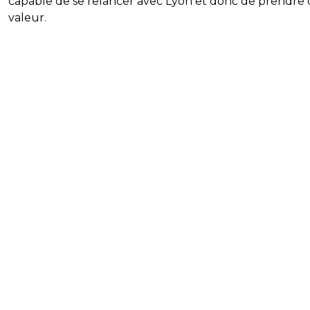
capable de se relancer avec Lyon et donc de prendre 
valeur.