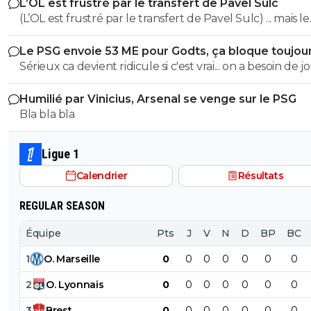
L’OL est frustré par le transfert de Pavel Sulc
des clubs qui sont beaucoup plus mal lotis qu'eux c'est 
(L’OL est frustré par le transfert de Pavel Sulc) ... mais le
du plus fort tout simplement..
public aussi commence a être frustré ... la vente de ces
Le PSG envoie 53 ME pour Godts, ça bloque toujou
"excellents" joueurs dont fait partie Pavel Sulc ... pour
Sérieux ca devient ridicule si c'est vrai... on a besoin de 
récupérer quoi ? qui? À un moment donné il faudra bi
pour la supercoupe ! sérieux a 5 ou 7M€ pres, go !!
arriver a construire dans le long terme... et avec , seul
Humilié par Vinicius, Arsenal se venge sur le PSG
avec , une équipe régulière ça finira par payer, mais là pour
Bla bla bla
l'instant, ???
Ligue 1
Calendrier
Résultats
REGULAR SEASON
Équipe
Pts
J
V
N
D
BP
BC
1
O
.
Marseille
0
0
0
0
0
0
0
2
O
.
Lyonnais
0
0
0
0
0
0
0
3
Brest
0
0
0
0
0
0
0