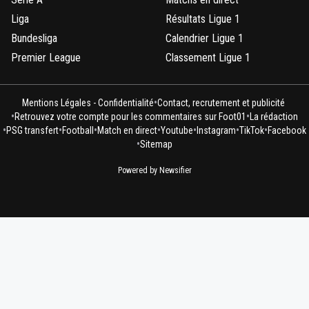
Liga
Résultats Ligue 1
Bundesliga
Calendrier Ligue 1
Premier League
Classement Ligue 1
•
Mentions Légales - Confidentialité
Contact, recrutement et publicité
•
•
Retrouvez votre compte pour les commentaires sur Foot01
La rédaction
•
•
•
•
•
•
•
PSG transfert
Football
Match en direct
Youtube
Instagram
TikTok
Facebook
•
Sitemap
Powered by Newsifier