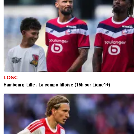
1
+
Répondre
「-𝙻𝚢𝚘𝚗𝚗𝚊𝚒𝚜®」
13 juin 2026 à 13:05
+
526
C'est agréable de voir son club avec une ligne directrice c
et surtout de la voir appliquée efficacement. Direction, j
centre de formation et supporters l'ambiance est bonne
tout le monde avance dans la même direction.
4
+
Répondre
Pierre.V
13 juin 2026 à 12:46
+
49
LOSC
Tu as mangé un clown toi 🤡
Hambourg-Lille : La compo lilloise (15h sur Ligue1+)
2
+
Répondre
reds13
13 juin 2026 à 12:42
+
1098
Son frère duranvillage est pas mauvais aussi
2
+
Répondre