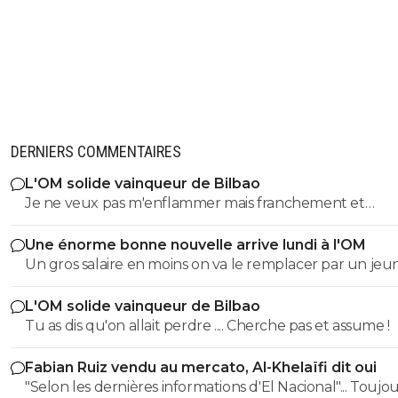
DERNIERS COMMENTAIRES
L'OM solide vainqueur de Bilbao
Je ne veux pas m'enflammer mais franchement et
objectivement cette équipe m'a séduit hier a part que
Une énorme bonne nouvelle arrive lundi à l'OM
éléments qu'il faut vraiment supprimer style harit et u
Un gros salaire en moins on va le remplacer par un je
défense a renforcer le style de jeu proposé vers l'avant
centre de formation..je pense que l ol peux faire monte
rapide la signature de genesio me plaît énormément s
L'OM solide vainqueur de Bilbao
jeunes
et efficace j'étais pourtant plutôt contre sa venue mêm
Tu as dis qu'on allait perdre .... Cherche pas et assume !
c'est que le début je suis impatient de voir la suite
Fabian Ruiz vendu au mercato, Al-Khelaïfi dit oui
"Selon les dernières informations d'El Nacional"... Toujours les