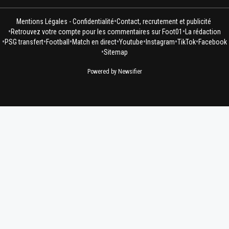
•
Mentions Légales - Confidentialité
Contact, recrutement et publicité
•
•
Retrouvez votre compte pour les commentaires sur Foot01
La rédaction
•
•
•
•
•
•
•
PSG transfert
Football
Match en direct
Youtube
Instagram
TikTok
Facebook
•
Sitemap
Powered by Newsifier