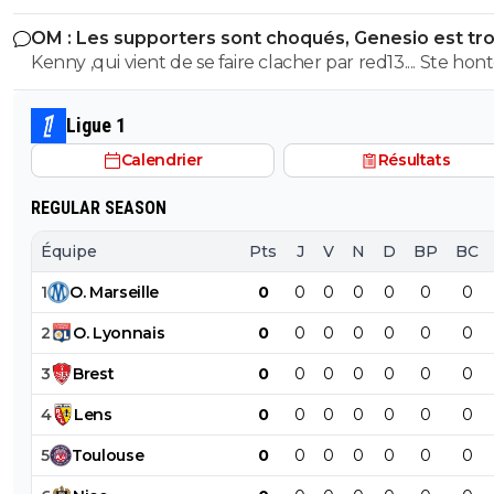
sources espagnoles douteuses, principales fabriques d
OM : Les supporters sont choqués, Genesio est tr
news et principales sources pour les articles de Foot01.
fort
Kenny ,qui vient de se faire clacher par red13.... Ste hon
😂😂
Ligue 1
Calendrier
Résultats
REGULAR SEASON
Équipe
Pts
J
V
N
D
BP
BC
1
O
.
Marseille
0
0
0
0
0
0
0
2
O
.
Lyonnais
0
0
0
0
0
0
0
3
Brest
0
0
0
0
0
0
0
4
Lens
0
0
0
0
0
0
0
5
Toulouse
0
0
0
0
0
0
0