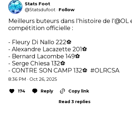
Stats Foot
@
Statsdufoot
·
Follow
Meilleurs buteurs dans l'histoire de l'
@OL
 
compétition officielle :

- Fleury Di Nallo 222⚽️

- Alexandre Lacazette 201⚽️

- Bernard Lacombe 149⚽️

- Serge Chiesa 132⚽️

- CONTRE SON CAMP 132⚽️  
#OLRCSA
8:36 PM · Oct 26, 2025
174
Reply
Copy link
Read 3 replies