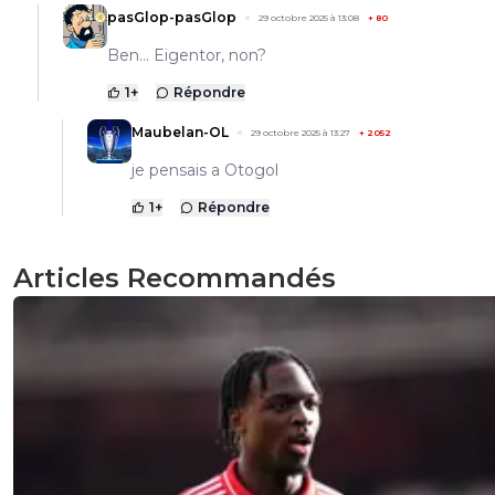
pasGlop-pasGlop
29 octobre 2025 à 13:08
+
80
Ben... Eigentor, non?
1
+
Répondre
Maubelan-OL
29 octobre 2025 à 13:27
+
2052
je pensais a Otogol
1
+
Répondre
Articles Recommandés