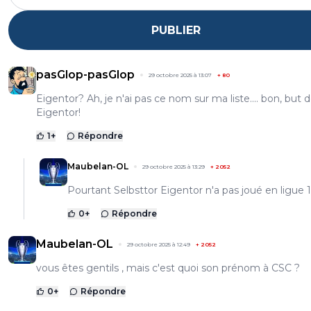
PUBLIER
pasGlop-pasGlop
29 octobre 2025 à 13:07
+
80
Eigentor? Ah, je n'ai pas ce nom sur ma liste.... bon, but 
Eigentor!
1
+
Répondre
Maubelan-OL
29 octobre 2025 à 13:29
+
2052
Pourtant Selbsttor Eigentor n'a pas joué en ligue 1
0
+
Répondre
Maubelan-OL
29 octobre 2025 à 12:49
+
2052
vous êtes gentils , mais c'est quoi son prénom à CSC ?
0
+
Répondre