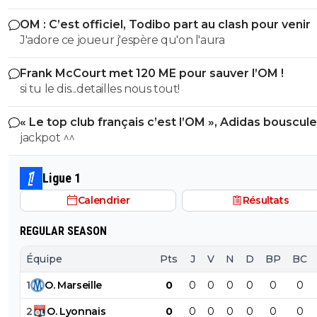
OM : C’est officiel, Todibo part au clash pour venir
J'adore ce joueur j'espère qu'on l'aura
Frank McCourt met 120 ME pour sauver l’OM !
si tu le dis...detailles nous tout!
« Le top club français c’est l’OM », Adidas bouscule
PSG
jackpot ^^
Ligue 1
Calendrier
Résultats
REGULAR SEASON
Équipe
Pts
J
V
N
D
BP
BC
1
O
.
Marseille
0
0
0
0
0
0
0
2
O
.
Lyonnais
0
0
0
0
0
0
0