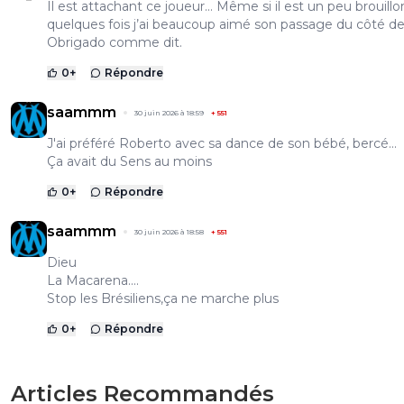
Il est attachant ce joueur… Même si il est un peu brouillo
quelques fois j’ai beaucoup aimé son passage du côté de 
Obrigado comme dit.
0
+
Répondre
saammm
30 juin 2026 à 18:59
+
551
J'ai préféré Roberto avec sa dance de son bébé, bercé...
Ça avait du Sens au moins
0
+
Répondre
saammm
30 juin 2026 à 18:58
+
551
Dieu
La Macarena....
Stop les Brésiliens,ça ne marche plus
0
+
Répondre
Articles Recommandés