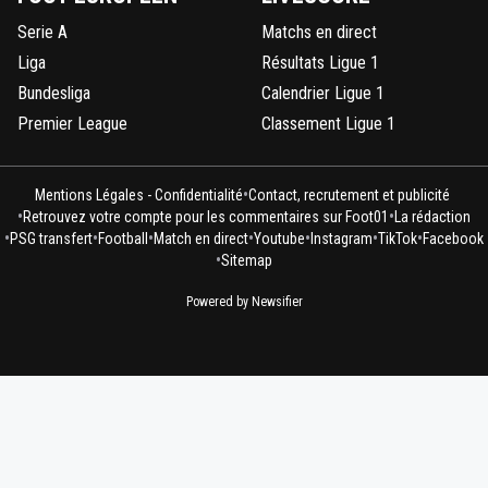
Serie A
Matchs en direct
Liga
Résultats Ligue 1
Bundesliga
Calendrier Ligue 1
Premier League
Classement Ligue 1
•
Mentions Légales - Confidentialité
Contact, recrutement et publicité
•
•
Retrouvez votre compte pour les commentaires sur Foot01
La rédaction
•
•
•
•
•
•
•
PSG transfert
Football
Match en direct
Youtube
Instagram
TikTok
Facebook
•
Sitemap
Powered by Newsifier