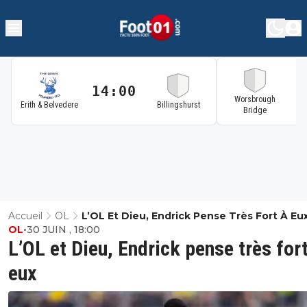
14:00
1
Worsbrough
Erith & Belvedere
Billingshurst
Bridge
Accueil
OL
L’OL Et Dieu, Endrick Pense Très Fort À Eu
OL
•
30 JUIN , 18:00
L’OL et Dieu, Endrick pense très for
eux