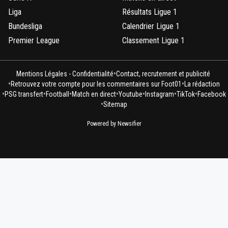
Liga
Résultats Ligue 1
Bundesliga
Calendrier Ligue 1
Premier League
Classement Ligue 1
•
Mentions Légales - Confidentialité
Contact, recrutement et publicité
•
•
Retrouvez votre compte pour les commentaires sur Foot01
La rédaction
•
•
•
•
•
•
•
PSG transfert
Football
Match en direct
Youtube
Instagram
TikTok
Facebook
•
Sitemap
Powered by Newsifier