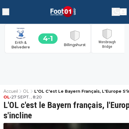
4
1
1
Worsbrough
Erith &
Billingshurst
Bridge
Belvedere
Accueil
OL
L'OL C'est Le Bayern Français, L'Europe S'i
OL
•
27 SEPT. , 8:20
L'OL c'est le Bayern français, l'Euro
s'incline