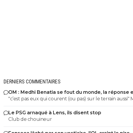
DERNIERS COMMENTAIRES
OM : Medhi Benatia se fout du monde, la réponse 
violente
"c’est pas eux qui courent (ou pas) sur le terrain aussi" Merci
pour l'info heureusement que tu est la 😘
Le PSG arnaqué à Lens, ils disent stop
Club de chouineur