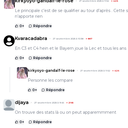
kirkyoyo-gandalf-le-rose
27 septembre 2025 à 11:52
+
426
Le principale c’est de se qualifier au tour d’après . Cette 
n’apporte rien
0
+
Répondre
Kvaracadabra
27 septembre 2025 à 10:38
+
887
En C3 et C4 hein et le Bayern joue la Lec et tous les ans
0
+
Répondre
kirkyoyo-gandalf-le-rose
27 septembre 2025 à 11:52
+
426
Personne les compare
0
+
Répondre
dijaya
27 septembre 2025 à 9:45
+
2165
On trouve des stats là ou on peut apparemmment
0
+
Répondre