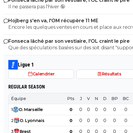
Fonseca lâché par son vestiaire, l'OL craint le pire
Il ne passera pas l'hiver 🤪
Hojberg s'en va, l'OM récupère 11 ME
Encore les quelques ventes en cours et place aux rec
maintenant 👊⚽
Fonseca lâché par son vestiaire, l'OL craint le pire
Que des spéculations basées sur des soit disant "suppor
de X....
Ligue 1
Calendrier
Résultats
REGULAR SEASON
Équipe
Pts
J
V
N
D
BP
BC
1
O
.
Marseille
0
0
0
0
0
0
0
2
O
.
Lyonnais
0
0
0
0
0
0
0
3
Brest
0
0
0
0
0
0
0