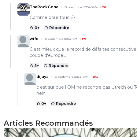
TheRockGone
27 septembre 2025 à 10:04
+
532
Comme pour tous 🥱
0
+
Répondre
wifo
27 septembre 2025 à 11:47
+
373
C'est mieux que le record de défaites consécutive
coupe d'europe...
5
+
Répondre
dijaya
27 septembre 2025 à 14:47
+
2165
c est sur que l OM ne recontre pas Utrech ou Te
hein.
0
+
Répondre
Articles Recommandés