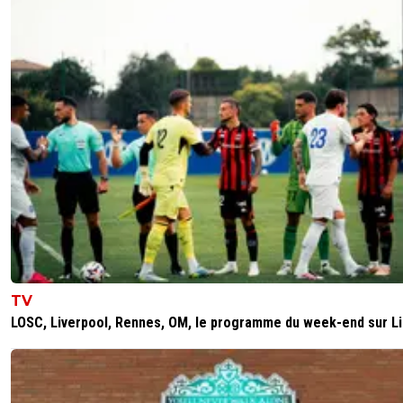
soutiens qu'il a dans les federations et qui l'ont elu
type est un corrompu et corrompt tous les dirige
africains
0
+
Répondre
mico3786
07 juillet 2026 à 22:41
+
145
Je dirais carrément que la FIFA et Infantino sont corrom
mort. L'arbitrage de jeudi avec 5 argentins ne va certai
pas nous favoriser mais il faudra faire avec.
4
+
Répondre
sergio33
07 juillet 2026 à 23:36
+
1604
Ce n'est pas pour rien si la FIFA n'a pas pris le risq
mettre un Français à la VAR aujourd'hui.
TV
LOSC, Liverpool, Rennes, OM, le programme du week-end sur L
Et pourtant... cela ne lui pose pas de problèmes p
désigné 5 arbitres argentins pour le match de l'aq
France.
1
+
Répondre