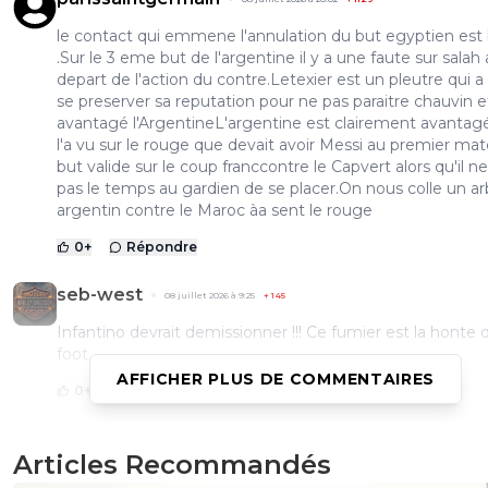
le contact qui emmene l'annulation du but egyptien est
.Sur le 3 eme but de l'argentine il y a une faute sur salah
depart de l'action du contre.Letexier est un pleutre qui a
se preserver sa reputation pour ne pas paraitre chauvin et
avantagé l'ArgentineL'argentine est clairement avantag
l'a vu sur le rouge que devait avoir Messi au premier mat
but valide sur le coup franccontre le Capvert alors qu'il ne
pas le temps au gardien de se placer.On nous colle un ar
argentin contre le Maroc àa sent le rouge
0
+
Répondre
seb-west
08 juillet 2026 à 9:25
+
145
Infantino devrait demissionner !!! Ce fumier est la honte 
foot…
AFFICHER PLUS DE COMMENTAIRES
0
+
Répondre
parissaintgermain
08 juillet 2026 à 19:59
+
1129
Articles Recommandés
ce type va continuer à exploiter sa position.il arrose