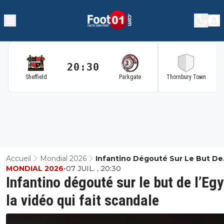
20:30
2
Sheffield
Parkgate
Thornbury Town
Accueil
Mondial 2026
Infantino Dégouté Sur Le But De
MONDIAL 2026
•
07 JUIL. , 20:30
L’Egypte, La Vidéo Qui Fait Scand
Infantino dégouté sur le but de l’Egy
la vidéo qui fait scandale