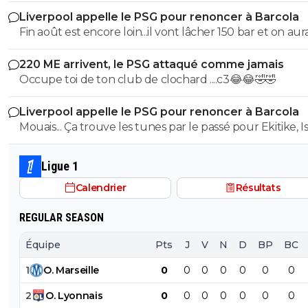
Gourcuff. Donc dire que Mangala est dans le top 5 des 
Liverpool appelle le PSG pour renoncer à Barcola
recrutements de notre club...
Mais non... arrêtez !!!.... on va dire que vous êtes des
Fin août est encore loin...il vont lâcher 150 bar et on aura
complotistes ! Mdr
une sacrée plus-value 😁😄 merci Sergio 50 bar pour b
1
+
Répondre
220 ME arrivent, le PSG attaqué comme jamais
!!!!!
Occupe toi de ton club de clochard ....c3😂😂🤣🤣
dedelafrite
08 juillet 2026 à 6:54
+
226
Liverpool appelle le PSG pour renoncer à Barcola
toi tu l'es clairement !
Mouais... Ça trouve les tunes par le passé pour Ekitike, I
Y'a pas une journée sans que tu parles de complot.
Wirtz et la fait genre ils ont pas l'argent ! Allez vous faire
foutre si c'est vrai !
Ligue 1
Tu vois tout systématiquement sous l'angle du c
!
Calendrier
Résultats
T'es un débile au meme titre que francis lalanne r
REGULAR SEASON
1
+
Répondre
Équipe
Pts
J
V
N
D
BP
BC
OMOMetBASTA
07 juillet 2026 à 21:50
+
151
1
O
.
Marseille
0
0
0
0
0
0
0
🤮🤮🤮
2
O
.
Lyonnais
0
0
0
0
0
0
0