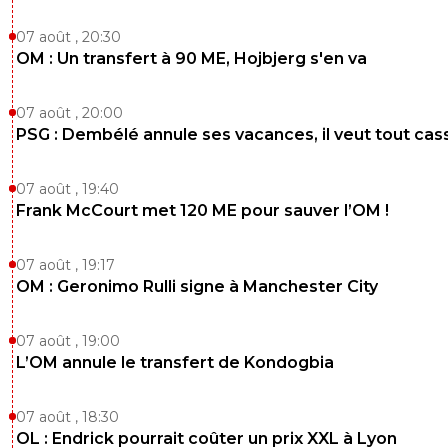
1
+
Répondre
07 août , 20:30
reds13
OM : Un transfert à 90 ME, Hojbjerg s'en va
07 juillet 2026 à 23:49
+
1098
On s en fout
07 août , 20:00
0
+
Répondre
PSG : Dembélé annule ses vacances, il veut tout cas
joekidd
07 juillet 2026 à 23:54
+
629
07 août , 19:40
C'est parents... C'est image...
Frank McCourt met 120 ME pour sauver l’OM !
What else ?
0
+
Répondre
07 août , 19:17
reds13
OM : Geronimo Rulli signe à Manchester City
07 juillet 2026 à 23:55
+
1098
Le but du site c'est de parler football, pas pour
corriger les fautes d'orthographe des articles o
07 août , 19:00
autres, si tu est teubé pour comprendre ca , on
L’OM annule le transfert de Kondogbia
pour rien ,
1
+
Répondre
07 août , 18:30
OL : Endrick pourrait coûter un prix XXL à Lyon
joekidd
08 juillet 2026 à 00:00
+
629