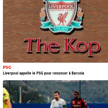
dedelafrite
08 juillet 2026 à 6:53
+
226
t'es aussi taré que les mecs de qanon
Tout est complot avec toi ! Pas étonnant ton qi
dépasse pas 50...
comme quoi le complotisme est l'apanage des
crétins ! tu en es l'exemple parfait
0
+
Répondre
leogets
08 juillet 2026 à 8:03
+
1585
PSG
il y avait 5 francais aussi contre l'argentine donc 
Liverpool appelle le PSG pour renoncer à Barcola
var c'etair des francais
0
+
Répondre
sergio33
08 juillet 2026 à 13:20
+
1604
Exact... mais pas tout à fait.