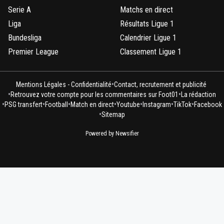
Serie A
Matchs en direct
Liga
Résultats Ligue 1
Bundesliga
Calendrier Ligue 1
Premier League
Classement Ligue 1
•
Mentions Légales - Confidentialité
Contact, recrutement et publicité
•
•
Retrouvez votre compte pour les commentaires sur Foot01
La rédaction
•
•
•
•
•
•
•
PSG transfert
Football
Match en direct
Youtube
Instagram
TikTok
Facebook
•
Sitemap
Powered by Newsifier