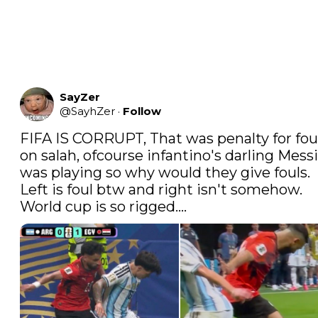
SayZer
@
SayhZer
·
Follow
FIFA IS CORRUPT, That was penalty for foul
on salah, ofcourse infantino's darling Messi 
was playing so why would they give fouls. 
Left is foul btw and right isn't somehow. 
World cup is so rigged....