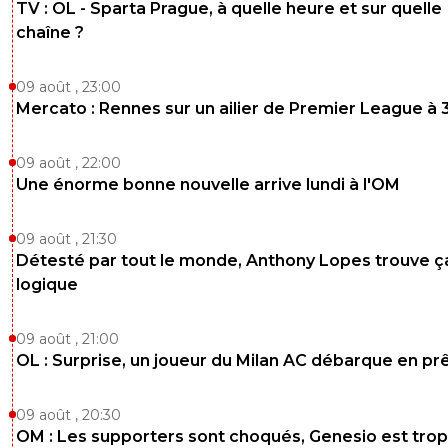
TV : OL - Sparta Prague, à quelle heure et sur quelle
Et il l'ont vendu.
3 jours après, il valait 100M€ sur le marché just
chaîne ?
qu'il avait atterri en Angleterre....
0
+
Répondre
09 août , 23:00
Mercato : Rennes sur un ailier de Premier League à 
Easy69
04 juin 2026 à 14:32
+
110
09 août , 22:00
Si il y en a un à vendre rapidement et qui va vite perdre d
valeur c'est Sulz qui est énormément surcoté. Il a eu b
Une énorme bonne nouvelle arrive lundi à l'OM
de chance cette année, son vrai niveau est celui de ses
premiers et de ses derniers matchs où on n'a pu voir ses
09 août , 21:30
grandes limites techniques et sa transparence sur le jeu. 
Détesté par tout le monde, Anthony Lopes trouve ç
le vend pas cette année il vaudra presque plus rien cet h
ou la saison prochaine.
logique
20
+
Répondre
09 août , 21:00
OL : Surprise, un joueur du Milan AC débarque en pr
leogets
04 juin 2026 à 15:28
+
1585
grave d'accord
09 août , 20:30
0
+
Répondre
OM : Les supporters sont choqués, Genesio est trop