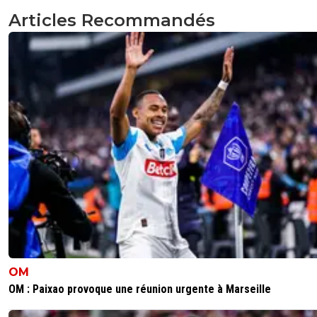
@flaco Quelle pauvreté intellectuelle.
Articles Recommandés
1
+
Répondre
api-dombiste
04 juin 2026 à 17:30
+
81
Connaissant l’argent jeté par les fenêtres d’un club co
Manchester nous pouvons espérer le triple!
1
+
Répondre
sergio33
04 juin 2026 à 17:05
+
1614
Bla... bla... bla...
1
+
Répondre
kirkyoyo-gandalf-le-rose
04 juin 2026 à 16:47
+
426
OM
Ils m’ont inversé les chiffres c’était plutôt 52M
OM : Paixao provoque une réunion urgente à Marseille
0
+
Répondre