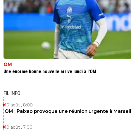
moreira car il arrive a Mu .. fin de saison prochaine i
70M .. y a juste a voir cherki 36 au depart 100M 1 
apres..
On est pas vendeur tu le veux tu paies point et la
somme qu'on te demande
6
+
Répondre
dijaya
04 juin 2026 à 16:30
+
2167
Ca n a rien a voir. Cherki etait dans sa derniere
de contrat. là il est valorisé car il a encore 4 ans 
OM
les 2 sont differents. Attention aussi, le prix et l
Une énorme bonne nouvelle arrive lundi à l'OM
progression ne sont pas toujours de paire. com
de joueurs font 1 tres belle saison et pouf plus rie
laissez le grandir
FIL INFO
0
+
Répondre
10 août , 8:00
jeffninho
04 juin 2026 à 19:47
+
330
OM : Paixao provoque une réunion urgente à Marseil
C'était la même pour Hazard aussi, a l'époque.
"40M€, c'est une énorme somme, les Lillois, vo
10 août , 7:00
trop exigeant, vendez le !!!"