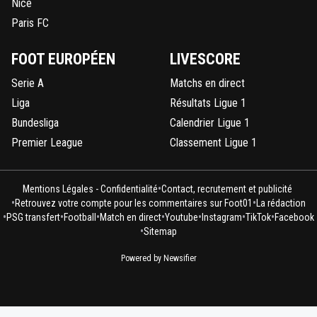
Nice
Paris FC
FOOT EUROPÉEN
LIVESCORE
Serie A
Matchs en direct
Liga
Résultats Ligue 1
Bundesliga
Calendrier Ligue 1
Premier League
Classement Ligue 1
•
Mentions Légales - Confidentialité
Contact, recrutement et publicité
•
•
Retrouvez votre compte pour les commentaires sur Foot01
La rédaction
•
•
•
•
•
•
•
PSG transfert
Football
Match en direct
Youtube
Instagram
TikTok
Facebook
•
Sitemap
Powered by Newsifier