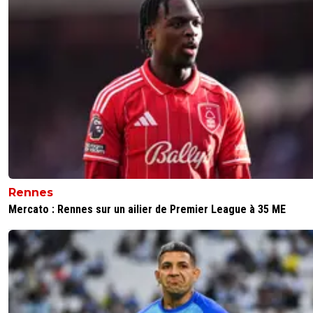
fab-g-ronimo
04 juin 2026 à 17:15
+
37
The sun est un énorme torchon depuis des lustres
1
+
Répondre
dijaya
04 juin 2026 à 15:19
+
2167
une belle decouverte!
1
+
Répondre
MajorTom
04 juin 2026 à 15:07
+
385
Avec une première propal à 25, on peut peut-être en esp
Rennes
30 à 35... Ca limiterait pas mal la casse et comblerait les 2
Mercato : Rennes sur un ailier de Premier League à 35 ME
nous manque.... (lui plus Tessman et on garde le reste). ✌
0
+
Répondre
alex
04 juin 2026 à 16:09
+
1686
sincerement si c'est pour recup 50M autant vendr
tagliafico abner tessman amn mangala ... et garde