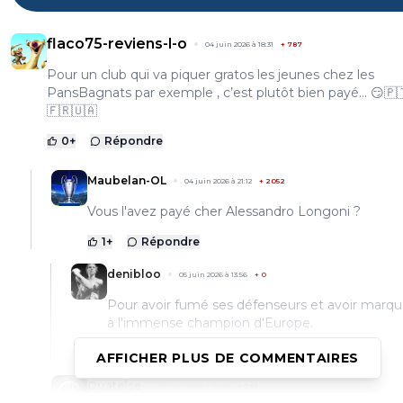
flaco75-reviens-l-o
04 juin 2026 à 18:31
+
787
Pour un club qui va piquer gratos les jeunes chez les
PansBagnats par exemple , c’est plutôt bien payé… 😏🇵
🇫🇷🇺🇦
0
+
Répondre
Maubelan-OL
04 juin 2026 à 21:12
+
2052
Vous l'avez payé cher Alessandro Longoni ?
1
+
Répondre
denibloo
05 juin 2026 à 13:56
+
0
Pour avoir fumé ses défenseurs et avoir marqu
à l'immense champion d'Europe.
0
+
Répondre
AFFICHER PLUS DE COMMENTAIRES
Ouatelse
05 juin 2026 à 00:05
+
263