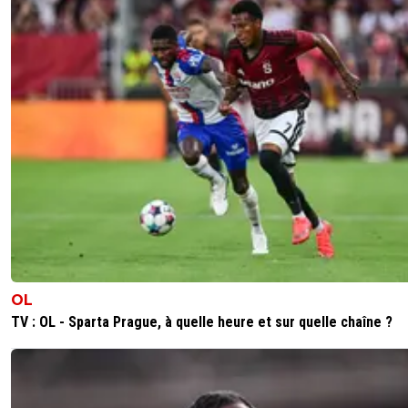
JogaBonitoParigo
04 juin 2026 à 20:43
+
330
Pour quels faits d'armes ?
0
+
Répondre
kirkyoyo-gandalf-le-rose
04 juin 2026 à 22:36
+
426
ses stats... y'a pas que Paris hein!
1
+
Répondre
vieuxgone
05 juin 2026 à 00:15
+
444
ET son activité sur le terrain, les stats ça fait pas
0
+
Répondre
OL
mynameisbond
04 juin 2026 à 16:09
+
311
TV : OL - Sparta Prague, à quelle heure et sur quelle chaîne ?
le Sun c'est comme l'équipe ça dit souvent du pipo
1
+
Répondre