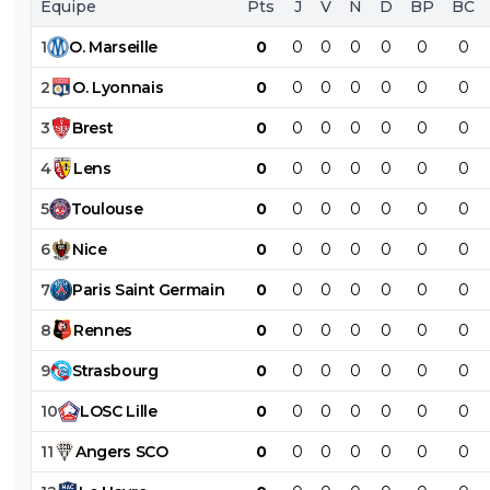
Équipe
Pts
J
V
N
D
BP
BC
1
O
.
Marseille
0
0
0
0
0
0
0
2
O
.
Lyonnais
0
0
0
0
0
0
0
3
Brest
0
0
0
0
0
0
0
4
Lens
0
0
0
0
0
0
0
5
Toulouse
0
0
0
0
0
0
0
6
Nice
0
0
0
0
0
0
0
7
Paris
Saint
Germain
0
0
0
0
0
0
0
8
Rennes
0
0
0
0
0
0
0
9
Strasbourg
0
0
0
0
0
0
0
10
LOSC
Lille
0
0
0
0
0
0
0
11
Angers
SCO
0
0
0
0
0
0
0