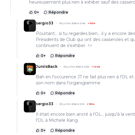
heureusement plus rien à exhiber sauf des casserol
0
+
Répondre
sergio33
03 juillet 2026 à 12:46
+
1594
Pourtant... si tu regardes bien... il y a encore de
Présidents de Club qui ont des casseroles et qu
continuent de s'exhiber. ^^
0
+
Répondre
JuniIsBack
03 juillet 2026 à 12:56
+
1248
Bah en l'occurence JT ne fait plus rien à l'OL et 
son nom dans l'organigramme.
0
+
Répondre
sergio33
03 juillet 2026 à 13:15
+
1594
Il était encore bien ancré à l'OL... jusqu'à la ven
l'OL à Michele Kang.
0
+
Répondre