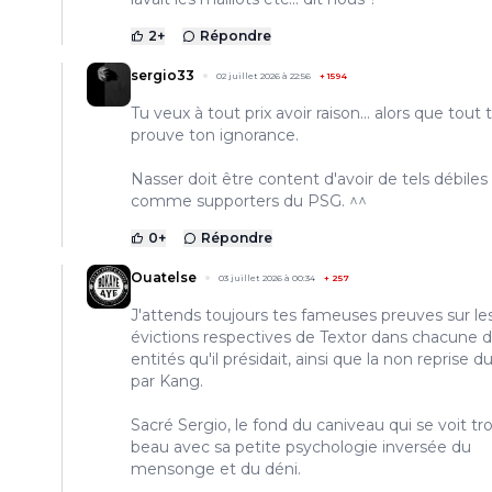
2
+
Répondre
sergio33
02 juillet 2026 à 22:56
+
1594
Tu veux à tout prix avoir raison... alors que tout 
prouve ton ignorance.
Nasser doit être content d'avoir de tels débiles
comme supporters du PSG. ^^
0
+
Répondre
Ouatelse
03 juillet 2026 à 00:34
+
257
J'attends toujours tes fameuses preuves sur le
évictions respectives de Textor dans chacune 
entités qu'il présidait, ainsi que la non reprise d
par Kang.
Sacré Sergio, le fond du caniveau qui se voit tr
beau avec sa petite psychologie inversée du
mensonge et du déni.