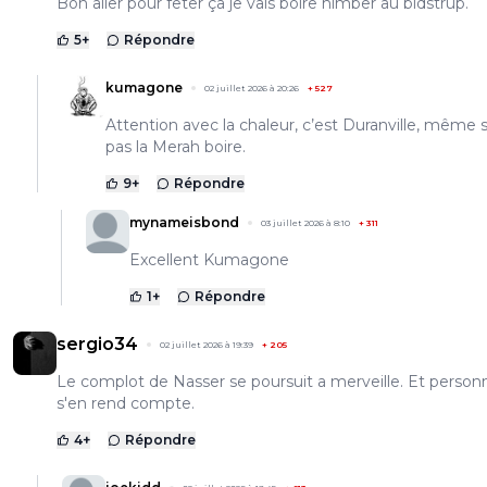
Bon aller pour fêter ça je vais boire himber au bidstrup.
5
+
Répondre
kumagone
02 juillet 2026 à 20:26
+
527
Attention avec la chaleur, c’est Duranville, même s
pas la Merah boire.
9
+
Répondre
mynameisbond
03 juillet 2026 à 8:10
+
311
Excellent Kumagone
1
+
Répondre
sergio34
02 juillet 2026 à 19:39
+
205
Le complot de Nasser se poursuit a merveille. Et person
s'en rend compte.
4
+
Répondre