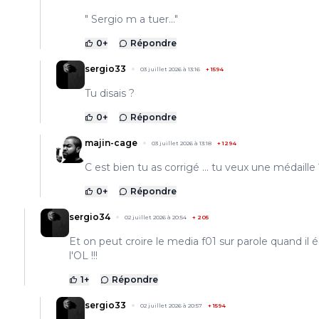
" Sergio m a tuer..."
0
+
Répondre
sergio33
03 juillet 2026 à 13:16
+
1594
Tu disais ?
0
+
Répondre
majin-cage
03 juillet 2026 à 13:18
+
1294
C est bien tu as corrigé ... tu veux une médaille
0
+
Répondre
sergio34
02 juillet 2026 à 20:54
+
205
Et on peut croire le media f01 sur parole quand il éc
l'OL !!!
1
+
Répondre
sergio33
02 juillet 2026 à 20:57
+
1594