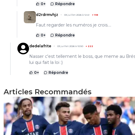
0
+
Répondre
d2rdrmvhjz
03 juillet 2026 à 12:41
+
198
Faut regarder les numéros je crois….
0
+
Répondre
dedelafrite
03 juillet 2026 à 10:50
+
222
Nasser c'est tellement le boss, que meme au Brési
lui qui fait la loi :)
0
+
Répondre
Articles Recommandés