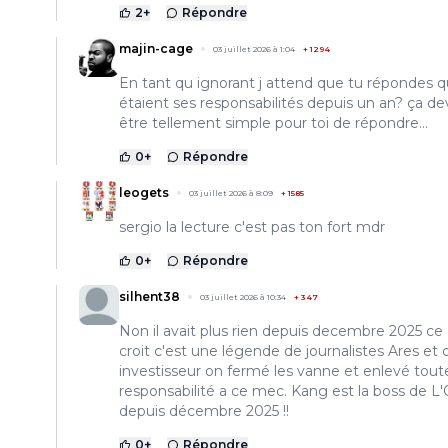
2
+
Répondre
majin-cage
03 juillet 2026 à 1:04
+
1294
En tant qu ignorant j attend que tu répondes qu
étaient ses responsabilités depuis un an? ça dev
être tellement simple pour toi de répondre...
0
+
Répondre
leogets
03 juillet 2026 à 8:09
+
1585
sergio la lecture c'est pas ton fort mdr
0
+
Répondre
silhent38
03 juillet 2026 à 10:34
+
347
Non il avait plus rien depuis decembre 2025 ce
croit c'est une légende de journalistes Ares et 
investisseur on fermé les vanne et enlevé tout
responsabilité a ce mec. Kang est la boss de L
depuis décembre 2025 !!
0
+
Répondre