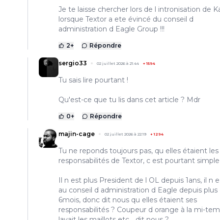
Je te laisse chercher lors de l intronisation de 
lorsque Textor a ete évincé du conseil d
administration d Eagle Group !!!
2
+
Répondre
sergio33
02 juillet 2026 à 21:44
+
1594
Tu sais lire pourtant !
Qu'est-ce que tu lis dans cet article ? Mdr
0
+
Répondre
majin-cage
02 juillet 2026 à 22:19
+
1294
Tu ne reponds toujours pas, qu elles étaient les
responsabilités de Textor, c est pourtant simple
Il n est plus President de l OL depuis 1ans, il n e
au conseil d administration d Eagle depuis plus
6mois, donc dit nous qu elles étaient ses
responsabilités ? Coupeur d orange à la mi-temp
lavait les maillots etc... dit nous ?