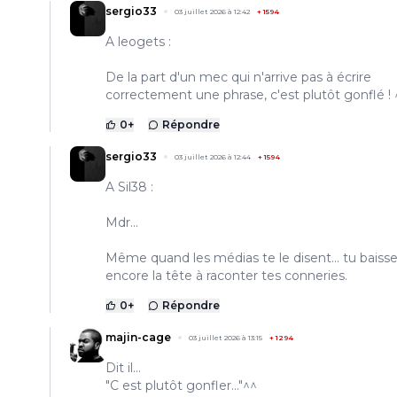
sergio33
03 juillet 2026 à 12:42
+
1594
A leogets :
De la part d'un mec qui n'arrive pas à écrire
correctement une phrase, c'est plutôt gonflé ! 
0
+
Répondre
sergio33
03 juillet 2026 à 12:44
+
1594
A Sil38 :
Mdr...
Même quand les médias te le disent... tu baiss
encore la tête à raconter tes conneries.
0
+
Répondre
majin-cage
03 juillet 2026 à 13:15
+
1294
Dit il...
"C est plutôt gonfler..."^^