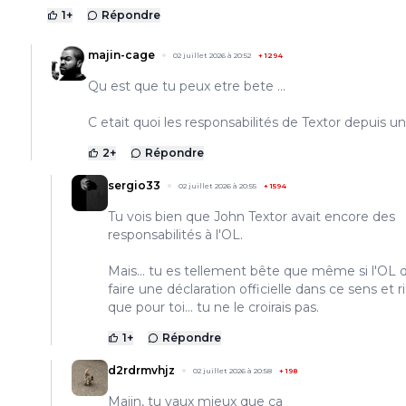
1
+
Répondre
majin-cage
02 juillet 2026 à 20:52
+
1294
Qu est que tu peux etre bete ...
C etait quoi les responsabilités de Textor depuis un
2
+
Répondre
sergio33
02 juillet 2026 à 20:55
+
1594
Tu vois bien que John Textor avait encore des
responsabilités à l'OL.
Mais... tu es tellement bête que même si l'OL 
faire une déclaration officielle dans ce sens et r
que pour toi... tu ne le croirais pas.
1
+
Répondre
d2rdrmvhjz
02 juillet 2026 à 20:58
+
198
Majin, tu vaux mieux que ça