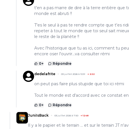
t'en a pas marre de dire à la terre entière que t
monde est abruti !!
T'es le seul à pas te rendre compte que t'es ridi
repeter à tout le monde que toi seul sait mieu
le reste de la planète !!
Avec l'historique que tu as ici, comment tu peu
encore oser l'ouvrir...va consulter rémi
0
+
Répondre
dedelafrite
03 juillet 2026 à 10:51
+
222
on peut pas faire plus stupide que toi ici rémi
Tout le monde est d'accord avec ce constat en p
0
+
Répondre
JuniIsBack
03 juillet 2026 à 7:50
+
1248
Il y a le papier et le terrain ... et sur le terrain JT n'av