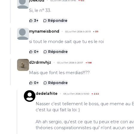
joekidd
02 juillet 2026 à 19:45
+
613
Si, le n° 33.
3
+
Répondre
mynameisbond
02 juillet 2026 à 20:13
+
311
si tout le monde sait que tu es le roi
0
+
Répondre
d2rdrmvhjz
02 juillet 2026 à 20:57
+
198
Mais que font les merdias!!!??
0
+
Répondre
dedelafrite
03 juillet 2026 à 10:50
+
222
Nasser c'est tellement le boss, que meme au B
c'est lui qui fait la loi :)
Ah ah sergio, qu'est ce que tu peux etre con a
théories conspirationnistes qui' n'ont aucun se