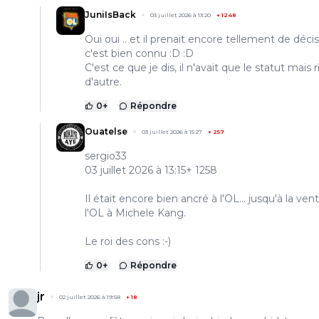
JuniIsBack
03 juillet 2026 à 13:20
+
1248
Oui oui .. et il prenait encore tellement de déci
c'est bien connu :D :D
C'est ce que je dis, il n'avait que le statut mais 
d'autre.
0
+
Répondre
Ouatelse
03 juillet 2026 à 15:27
+
257
sergio33
03 juillet 2026 à 13:15+ 1258
Il était encore bien ancré à l'OL... jusqu'à la ven
l'OL à Michele Kang.
Le roi des cons :-)
0
+
Répondre
jr
02 juillet 2026 à 19:58
+
18