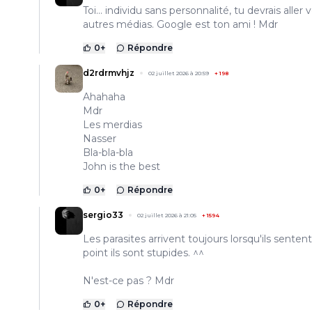
Toi... individu sans personnalité, tu devrais aller v
autres médias. Google est ton ami ! Mdr
0
+
Répondre
d2rdrmvhjz
02 juillet 2026 à 20:59
+
198
Ahahaha
Mdr
Les merdias
Nasser
Bla-bla-bla
John is the best
0
+
Répondre
sergio33
02 juillet 2026 à 21:05
+
1594
Les parasites arrivent toujours lorsqu'ils sentent
point ils sont stupides. ^^
N'est-ce pas ? Mdr
0
+
Répondre