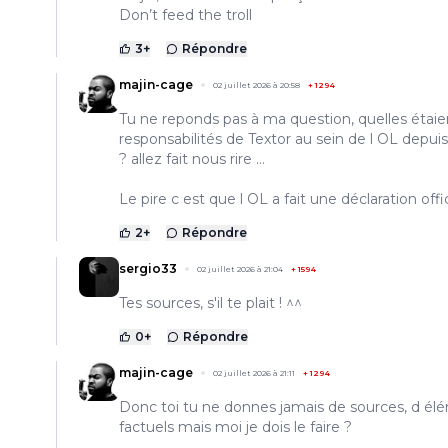
Don’t feed the troll
3
+
Répondre
majin-cage
02 juillet 2026 à 20:58
+
1294
Tu ne reponds pas à ma question, quelles étaie
responsabilités de Textor au sein de l OL depui
? allez fait nous rire ...
Le pire c est que l OL a fait une déclaration offici
2
+
Répondre
sergio33
02 juillet 2026 à 21:04
+
1594
Tes sources, s'il te plait ! ^^
0
+
Répondre
majin-cage
02 juillet 2026 à 21:11
+
1294
Donc toi tu ne donnes jamais de sources, d él
factuels mais moi je dois le faire ?