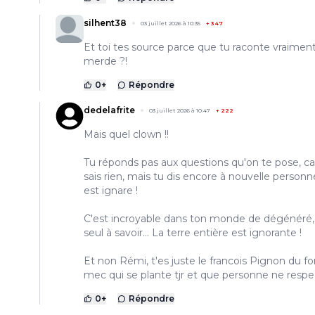
silhent38
03 juillet 2026 à 10:35
+
347
Et toi tes source parce que tu raconte vraiment
merde ?!
0
+
Répondre
dedelafrite
03 juillet 2026 à 10:47
+
222
Mais quel clown !!
Tu réponds pas aux questions qu'on te pose, ca
sais rien, mais tu dis encore à nouvelle personne
est ignare !
C'est incroyable dans ton monde de dégénéré, 
seul à savoir... La terre entière est ignorante !
Et non Rémi, t'es juste le francois Pignon du fo
mec qui se plante tjr et que personne ne respec
0
+
Répondre