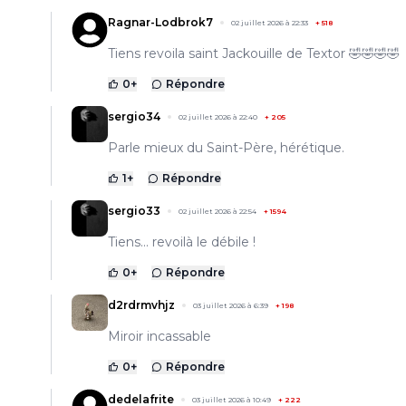
Ragnar-Lodbrok7
02 juillet 2026 à 22:33
+
518
Tiens revoila saint Jackouille de Textor 🤣🤣🤣🤣
0
+
Répondre
sergio34
02 juillet 2026 à 22:40
+
205
Parle mieux du Saint-Père, hérétique.
1
+
Répondre
sergio33
02 juillet 2026 à 22:54
+
1594
Tiens... revoilà le débile !
0
+
Répondre
d2rdrmvhjz
03 juillet 2026 à 6:39
+
198
Miroir incassable
0
+
Répondre
dedelafrite
03 juillet 2026 à 10:49
+
222