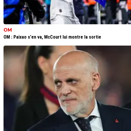
OM
OM : Paixao s'en va, McCourt lui montre la sortie