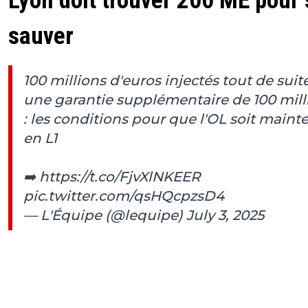
Lyon doit trouver 200 ME pour 
sauver
100 millions d'euros injectés tout de suit
une garantie supplémentaire de 100 mill
: les conditions pour que l'OL soit maint
en L1
➡️
https://t.co/FjvXlNKEER
pic.twitter.com/qsHQcpzsD4
— L'Équipe (@lequipe)
July 3, 2025