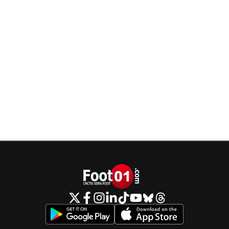
mais pas de cash, pourtant vous vous souvenez commen
médias pour la plupart nous ont vendu le Textor en 2022 
un milliardaire et tout mais lol quoi !!! Le type a rien . Les
investisseurs ont du cash Kang par exemple à une vrai f
personnelle, monsieur Conte qui a investit aussi dans Ea
une fortune personnelle de 800 millions environ Ares 
pas j'en parle parce que il ont des dizaine de milliard et
apparemment il c'était embrouillé avec Textob et c'est e
ont insisté pour que sa soit Kang et Gerlinger qui reprenn
main sur le club. ARES a une grande confiance en Kang 
géré le club hors sportif et Gerlinger qui donnera les dire
côté sportif avec le reste du staff déjà en place. Textob à
compris que en France les cow boys sa marche pas il fau
passer sous les bureaux des instances et des présidents 
Moi j'ai surtout les boule contre la DNCG qui tue le sport
français en général sa fait 20 ans que je dénonce ce sys
qui est pas égal au autre ligue européenne ! Tu regarde 
Europe y'a que en France ou tu doit rendre des compte s
serai en Liga ou PL y'aurai casiment plus de grand club il 
tous déposé le bilan mdr . La DNCG C'EST LE CANCER 
FOOTBALL FRANÇAIS de plus il voulait la tête de TEXTOR
l'on obtenu. J'ai vraiment confiance pour la suite sa va le 