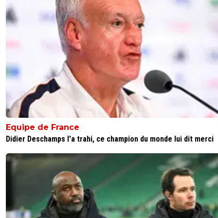
Comme d'hab ça s'exite alors que rien n'est officiel ...Mai
moins ça permet à certains pro marseillais de prendre u
de plaisir à défaut d'en prendre ailleurs ...
0
+
Répondre
firstbl00d
04 juillet 2025 à 17:43
+
84
Non au contraire, moi je souhaite que l'OL reste e
vivant la même cure d'austérité qu'on a eu sous 
avant le rachat de McCourt.Quand on était au fon
trou et que l'OL terminé sur le podium à ce mome
vous nous chiez bien dessus en vous foutant de n
gueule.Les rôles ce sont inversé depuis 5-6 ans
Equipe de France
maintenant, on arrive au point culminant du
Didier Deschamps l'a trahi, ce champion du monde lui dit merci
merdier...C'est pas marrant si vous descendez en L
Loin des yeux, loin du coeur tu le sais bien...
0
+
Répondre
raymond-point
04 juillet 2025 à 16:49
+
1438
Heureusement, ce n'est pas tout les pro-Marseillai
D'ailleurs, égoïstement ils devraient souhaiter la m