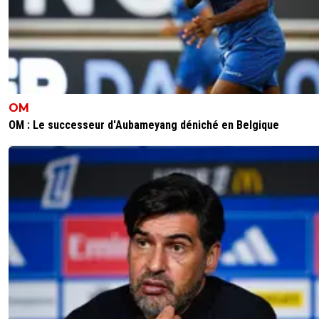
0
+
Répondre
sergio33
04 juillet 2025 à 6:14
+
1605
En fait... les infos de cet article sont faux... même avec de
bidons !C'est dire... les compétences légendaires de Foot
MdrD'après l'Equipe avec les infos bidons... c'est 100 mill
dans les caisses et... des garanties pour 100 autres
OM
millions.Donc... cela change beaucoup de choses.Et oui... 
OM : Le successeur d'Aubameyang déniché en Belgique
putaclic dans toute sa splendeur.
0
+
Répondre
been-there-done-that
04 juillet 2025 à 6:47
+
0
C'est 200m qu'ils doivent mettre sur la table. Voila
que ça change. Ares ne mettra pas 200m pour un
investissement de 400 tout ça pour survivre une
de plus, avant de devoir remettre au pot. Ils vont a
les frais et revendre le Groupama à la découpe.
0
+
Répondre
leogets
04 juillet 2025 à 7:03
+
1585