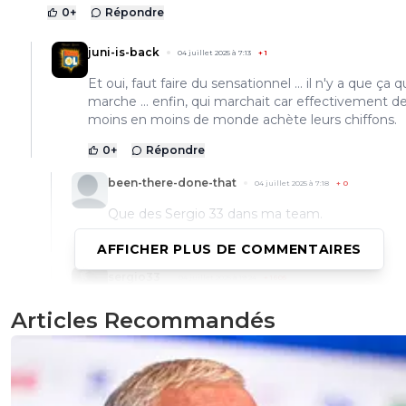
0
+
Répondre
juni-is-back
04 juillet 2025 à 7:13
+
1
Et oui, faut faire du sensationnel ... il n'y a que ça q
marche ... enfin, qui marchait car effectivement d
moins en moins de monde achète leurs chiffons.
0
+
Répondre
been-there-done-that
04 juillet 2025 à 7:18
+
0
Que des Sergio 33 dans ma team.
0
+
Répondre
AFFICHER PLUS DE COMMENTAIRES
sergio33
04 juillet 2025 à 19:24
+
1605
Toi... tu dois rêver de moi ! Mdr
Articles Recommandés
0
+
Répondre
juni-is-back
04 juillet 2025 à 6:57
+
1