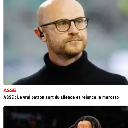
son retour sur le banc de Botafogo.
0
+
Répondre
me
16 novembre 2024 à 9:42
+
0
il y avait les mêmes calculs cet été, au final vous 
rien vendu et même creusé le déficite.
0
+
Répondre
fanch-ol
15 novembre 2024 à 19:33
+
5
C est de la théorie tout ça
0
+
Répondre
ASSE
jess-o-meill
15 novembre 2024 à 19:43
+
0
ASSE : Le vrai patron sort du silence et relance le mercato
Sur Fifa, ça passe crème !
0
+
Répondre