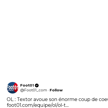
Foot01
@
Foot01_com
·
Follow
foot01.com/equipe/ol/ol-t…