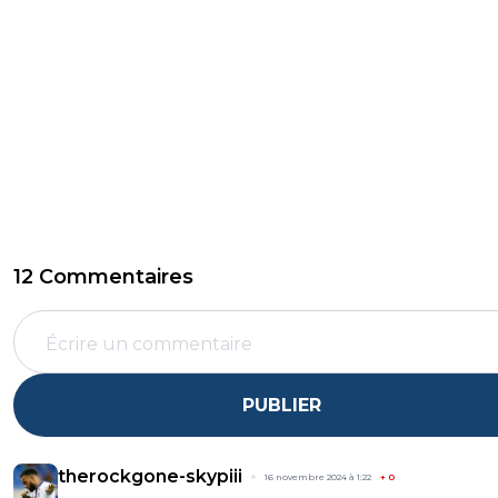
12 Commentaires
PUBLIER
therockgone-skypiii
16 novembre 2024 à 1:22
+
0