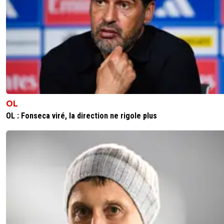
0
+
Répondre
godjuni
15 novembre 2024 à 19:23
+
0
Sûrement un bug dans la tête de modo, comme a
forum
0
+
Répondre
ryoma
15 novembre 2024 à 18:27
+
0
OL
OL : Fonseca viré, la direction ne rigole plus
Pas que en ce moment
0
+
Répondre