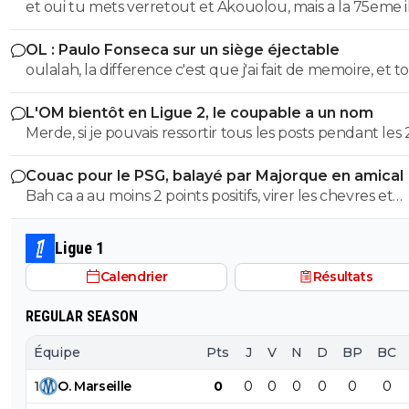
et oui tu mets verretout et Akouolou, mais a la 75eme i
catastrophe.
sont plus sur le terrain et tu es en position de qualifié
OL : Paulo Fonseca sur un siège éjectable
oulalah, la difference c'est que j'ai fait de memoire, et to
été vérifier. 55eme donc 35 au lieu de 25, et 19eme don
L'OM bientôt en Ligue 2, le coupable a un nom
au lieu de 75, quel mensonge. Avocat, tu serais commis
Merde, si je pouvais ressortir tous les posts pendant les 
d'office, un avocat à 2 balles. Et en plus ce n'est pas si f
dernieres années ou je denoncais cet imposteur ... et le
puisqu'au retour il y a eu 7 min de temps additionel d
Couac pour le PSG, balayé par Majorque en amical
insultes de ses groupies qui voulaient me faire avaler sa
a joué 78 min à 10 Et encore une fois rien a voir de jouer
Bah ca a au moins 2 points positifs, virer les chevres et
semence comme eux ...
quand tu dois ne pas encaisser ou que tu dois marquer. Mais
démeloniser les autres, c’est plutot bien vu.
ça tu ne peux pas comprendre puisque tu n'as jamais m
pieds sur un terrain
Ligue 1
Calendrier
Résultats
REGULAR SEASON
Équipe
Pts
J
V
N
D
BP
BC
1
O
.
Marseille
0
0
0
0
0
0
0