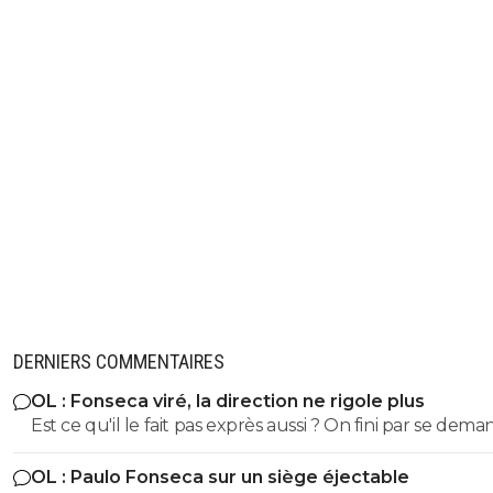
DERNIERS COMMENTAIRES
OL : Fonseca viré, la direction ne rigole plus
Est ce qu'il le fait pas exprès aussi ? On fini par se dema
Même si on peux se douter que le mercato n'est pas to
OL : Paulo Fonseca sur un siège éjectable
fait terminé, si on continu comme ca on va droit à la