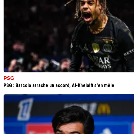
tybalt
15 novembre 2024 à 18:47
+
1
Départ de Nuamah, Zaha, Benrahma et Orban
0
+
Répondre
vincedelyon
15 novembre 2024 à 22:38
+
104
et cherki
0
+
Répondre
balibalo-343
15 novembre 2024 à 18:53
+
0
On va faire que du deficit sur ces joueurs...Par con
PSG
n'y perdra pas trop sportivement.
PSG : Barcola arrache un accord, Al-Khelaifi s'en mêle
0
+
Répondre
auvoren
15 novembre 2024 à 18:08
+
1
Article déjà écrit il y a 3 semaines et repris il y a 15 jours p
dire que le joueur privilégiait un autre club... Après les 25 a
de suite sur "Textor et les difficultés financières" et "Texto
DNCG", ça recycle dur sur le site en ce moment !