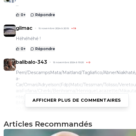
...
0
+
Répondre
gilmac
15 novembre 2024 à 20:15
+
19
Héhéhéhé !
0
+
Répondre
balibalo-343
15 novembre 2024 à 19:20
+
0
Perri/DescampsMata/Maitland/Tagliafico/AbnerNiakhaté
a-
Car/Omari/Adryelson(Fdp)Matic/Tessman/Tolisso/Vereto
araFofana/Cherki/Benhrama/HenriqueLacazette/Mikaut
nte/Départ:Bengui/Lopes 0MKumbedi/Lomami
AFFICHER PLUS DE COMMENTAIRES
8MAkouokou/Caqueret/Sanchez
15MZaha(Fdp)/Nuamah/Orban/Jeffinho 45MSalaire
économisé:+15M/ansTotal économisé:80-90MVoilàOn pe
être heureux des performances de nos 3 jeunes de l'ac
Articles Recommandés
prêté qui sont titulaires dans leurs club et performent.Je
lui est malheureusement blessé depuis 1 ans...il viens de 