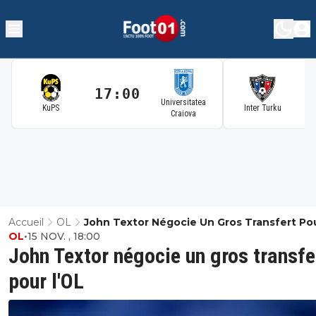
17:00
1
Universitatea
KuPS
Inter Turku
Craiova
Accueil
OL
John Textor Négocie Un Gros Transfert Po
OL
•
15 NOV. , 18:00
L'OL
John Textor négocie un gros transfe
pour l'OL