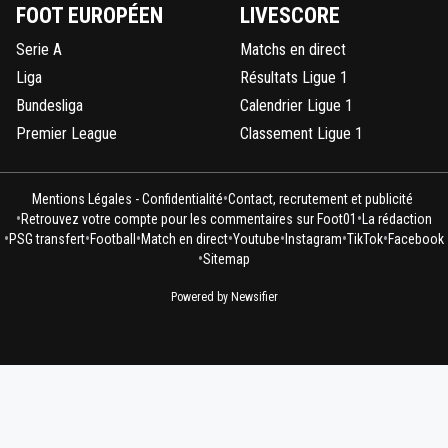
FOOT EUROPÉEN
LIVESCORE
Serie A
Matchs en direct
Liga
Résultats Ligue 1
Bundesliga
Calendrier Ligue 1
Premier League
Classement Ligue 1
•
Mentions Légales - Confidentialité
Contact, recrutement et publicité
•
•
Retrouvez votre compte pour les commentaires sur Foot01
La rédaction
•
•
•
•
•
•
•
PSG transfert
Football
Match en direct
Youtube
Instagram
TikTok
Facebook
•
Sitemap
Powered by Newsifier