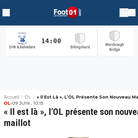
14:00
1
Worsbrough
Erith & Belvedere
Billingshurst
Bridge
Accueil
OL
« Il Est Là », L’OL Présente Son Nouveau Ma
OL
•
09 JUIN , 10:15
« Il est là », l’OL présente son nouv
maillot