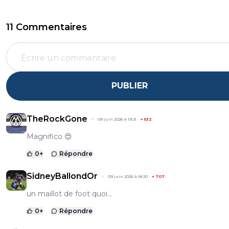
11 Commentaires
PUBLIER
TheRockGone
09 juin 2026 à 19:21
+
532
Magnifico 😍
0
+
Répondre
SidneyBallondOr
09 juin 2026 à 18:20
+
707
un maillot de foot quoi...
0
+
Répondre