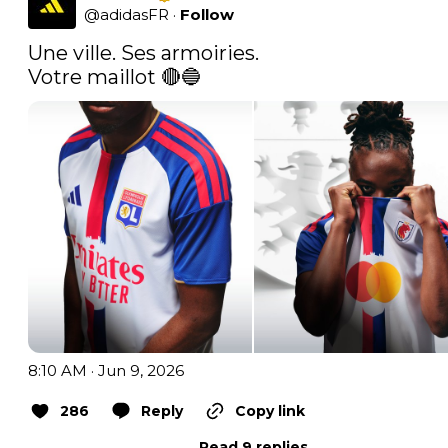
@
adidasFR
·
Follow
Une ville. Ses armoiries. ​

Votre maillot 🔴🔵 
8:10 AM · Jun 9, 2026
286
Reply
Copy link
Read 9 replies