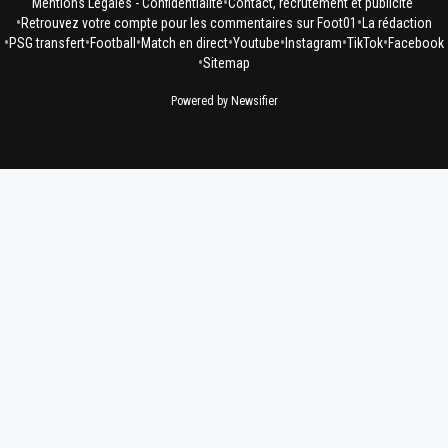
•
Mentions Légales - Confidentialité
Contact, recrutement et publicité
•
•
Retrouvez votre compte pour les commentaires sur Foot01
La rédaction
•
•
•
•
•
•
•
PSG transfert
Football
Match en direct
Youtube
Instagram
TikTok
Facebook
•
Sitemap
Powered by Newsifier