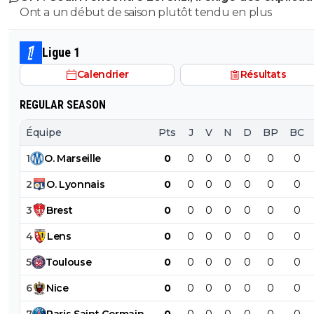
Ont a un début de saison plutôt tendu en plus
cherche a avoir raison la ou tu as tort alors je te laisse se
maladie mentale jai pas les facultés je suis pas toubib ni
psychiatre
Ligue 1
Calendrier
Résultats
REGULAR SEASON
Équipe
Pts
J
V
N
D
BP
BC
1
O
.
Marseille
0
0
0
0
0
0
0
2
O
.
Lyonnais
0
0
0
0
0
0
0
3
Brest
0
0
0
0
0
0
0
4
Lens
0
0
0
0
0
0
0
5
Toulouse
0
0
0
0
0
0
0
6
Nice
0
0
0
0
0
0
0