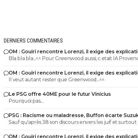
DERNIERS COMMENTAIRES
OM : Gouiri rencontre Lorenzi, il exige des explicat
Bla bla bla...^^ Pour Greenwood aussi, c etait IA Provence,
jusqu a ce qu'il pose avec le maillot de Fenerbahce !!!
OM : Gouiri rencontre Lorenzi, il exige des explicat
Il veut autant rester que Greenwood...^^
Le PSG offre 40ME pour le futur Vinicius
Pourquoi pas....
PSG : Racisme ou maladresse, Buffon écarte Suzuk
Sauf qu'après 38 son discours envers les juif et surtout 
nouvelles loies antisémites quil avait pondu étaient tou
OM : Gouiri rencontre Lorenzi, il exige des explicat
autre que son discours de 1932 Espece de benêt ,apres si tu