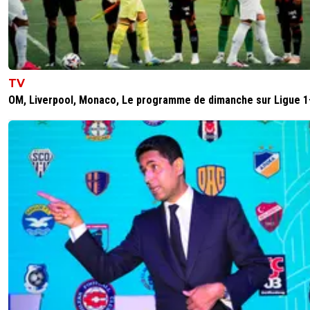
dirtyshady41
09 juin 2026 à 11:17
+
1898
J'aime vraiment.
0
+
Répondre
「-𝙻𝚢𝚘𝚗𝚗𝚊𝚒𝚜®」
09 juin 2026 à 10:50
+
528
TV
OM, Liverpool, Monaco, Le programme de dimanche sur Ligue 1
D'habitude le home est sympathique, pas cette fois. Mo
0
+
Répondre
dirtyshady41
09 juin 2026 à 11:27
+
1898
Purement subjectif. Dire que t'aime pas ok, dire q
c'est moche non.
2
+
Répondre
valdo
09 juin 2026 à 10:22
+
794
Je suis mal placé pour donner mon avis n'étant pas supp
de l'OL mais si je pu me permettre je le trouve pas ouf
si j'aime bien les manches bleu et les traits rouge mais le