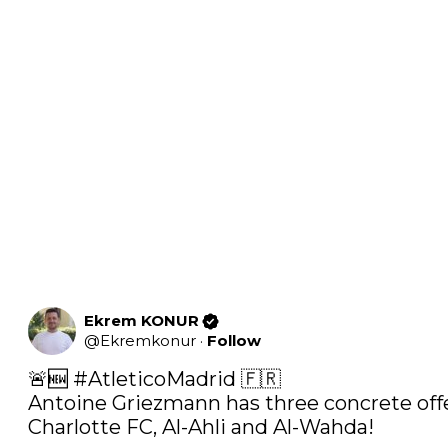
Ekrem KONUR
@
Ekremkonur
·
Follow
🚨🆕 
#AtleticoMadrid
 🇫🇷 

Antoine Griezmann has three concrete offer
Charlotte FC, Al-Ahli and Al-Wahda!
