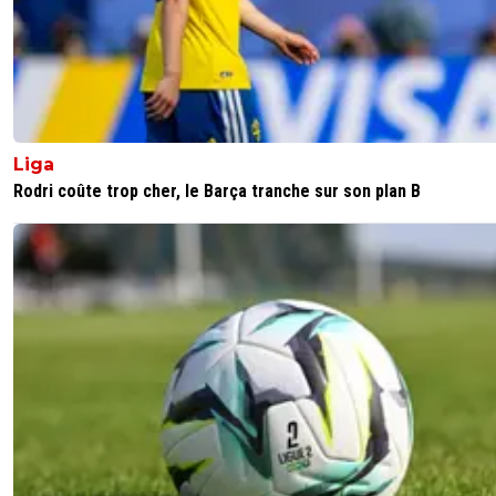
Endrick ne viendra pas et Griezman a éjà dit il y a bien
longtemps qu'il ne jouera JAMAIS en Ligue 1
0
+
Répondre
guy-gnole
20 décembre 2025 à 10:07
+
92
Liga
Merci Mme Irma 🤗
Rodri coûte trop cher, le Barça tranche sur son plan B
1
+
Répondre
Thibault13
19 décembre 2025 à 19:08
+
345
Et soudain la PS 5 s'éteigit....
2
+
Répondre
freeman73
19 décembre 2025 à 18:22
+
321
Pour ceux que ça intéresse il y a un pack pas mal 48 eur
pour Lille Monaco et Lens
0
+
Répondre