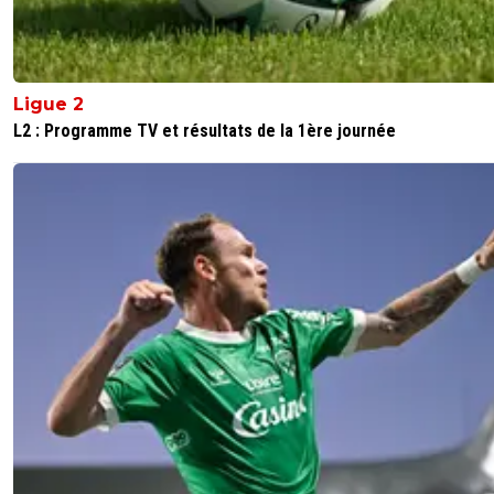
flaco75-reviens-l-o
19 décembre 2025 à 18:32
+
787
Et pour le prix , tu as la boîte de kleenex … 🤧🇵🇹
🇺🇦
Ligue 2
L2 : Programme TV et résultats de la 1ère journée
0
+
Répondre
d2rdrmvhjz
19 décembre 2025 à 20:01
+
201
C’est ce que ton père aurait dû acheter en fait
🤡🤡🤡🏳️🏴🏴‍☠️🏁
9
+
Répondre
tomtom-0169
19 décembre 2025 à 20:16
+
344
T'y t'y connais en kleenex le puceau
1
+
Répondre
flaco75-reviens-l-o
19 décembre 2025 à 21:44
+
787
Champion du Monde quoi… 🤩🇵🇹🇧🇷🇫🇷🇺🇦