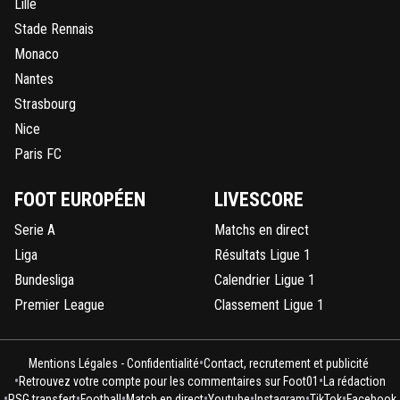
Lille
Stade Rennais
Monaco
Nantes
Strasbourg
Nice
Paris FC
FOOT EUROPÉEN
LIVESCORE
Serie A
Matchs en direct
Liga
Résultats Ligue 1
Bundesliga
Calendrier Ligue 1
Premier League
Classement Ligue 1
•
Mentions Légales - Confidentialité
Contact, recrutement et publicité
•
•
Retrouvez votre compte pour les commentaires sur Foot01
La rédaction
•
•
•
•
•
•
•
PSG transfert
Football
Match en direct
Youtube
Instagram
TikTok
Facebook