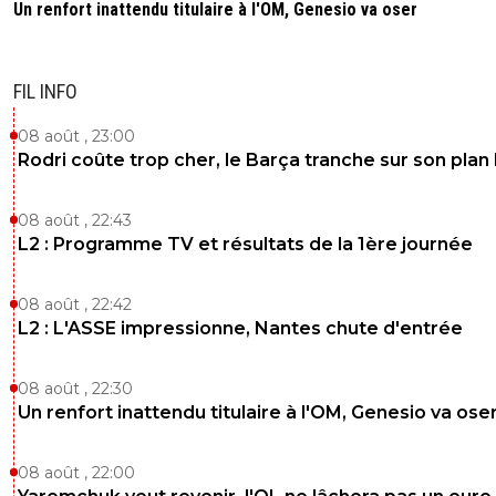
0
+
Répondre
Un renfort inattendu titulaire à l'OM, Genesio va oser
gilleloubordeus
20 décembre 2025 à 14:50
+
39
de Fort de France
FIL INFO
0
+
Répondre
08 août , 23:00
Rodri coûte trop cher, le Barça tranche sur son plan
08 août , 22:43
L2 : Programme TV et résultats de la 1ère journée
08 août , 22:42
L2 : L'ASSE impressionne, Nantes chute d'entrée
08 août , 22:30
Un renfort inattendu titulaire à l'OM, Genesio va ose
08 août , 22:00