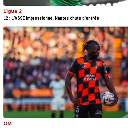
0
+
Répondre
flaco75-reviens-l-o
Ligue 2
19 décembre 2025 à 21:45
+
787
L2 : L'ASSE impressionne, Nantes chute d'entrée
Champion du Monde, Tess 🤪🇵🇹🇧🇷🇫🇷🇺🇦
0
+
Répondre
Ragnar-Lodbrok7
19 décembre 2025 à 18:08
+
518
Noel , joyeux noël bon baiser ......( si tu as la ref ) bref les f
news sont la ^^
0
+
Répondre
sweet7812
19 décembre 2025 à 18:11
+
1168
Et dire que le mercato n'a pas débuté xd...
0
+
Répondre
Ragnar-Lodbrok7
19 décembre 2025 à 18:22
+
518
Surtout balancer Grizou loool
OM