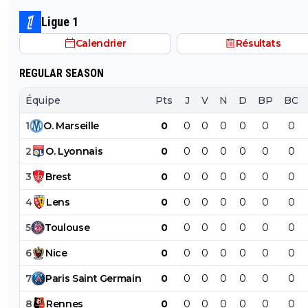
avec l'OL qui est une valeur sûre... contrairement à l'OM
Ligue 1
Calendrier
Résultats
REGULAR SEASON
Équipe
Pts
J
V
N
D
BP
BC
1
O
.
Marseille
0
0
0
0
0
0
0
2
O
.
Lyonnais
0
0
0
0
0
0
0
3
Brest
0
0
0
0
0
0
0
4
Lens
0
0
0
0
0
0
0
5
Toulouse
0
0
0
0
0
0
0
6
Nice
0
0
0
0
0
0
0
7
Paris
Saint
Germain
0
0
0
0
0
0
0
8
Rennes
0
0
0
0
0
0
0