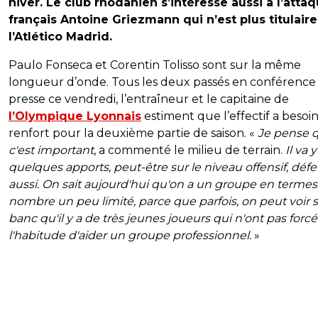
hiver. Le club rhodanien s’intéresse aussi à l’atta
français Antoine Griezmann qui n’est plus titulaire
l’Atlético Madrid.
Paulo Fonseca et Corentin Tolisso sont sur la même
longueur d’onde. Tous les deux passés en conférence
presse ce vendredi, l’entraîneur et le capitaine de
l’Olympique Lyonnais
estiment que l’effectif a besoi
renfort pour la deuxième partie de saison. «
Je pense 
c'est important
, a commenté le milieu de terrain.
Il va y
quelques apports, peut-être sur le niveau offensif, défe
aussi. On sait aujourd'hui qu'on a un groupe en termes
nombre un peu limité, parce que parfois, on peut voir s
banc qu'il y a de très jeunes joueurs qui n'ont pas for
l'habitude d'aider un groupe professionnel.
»