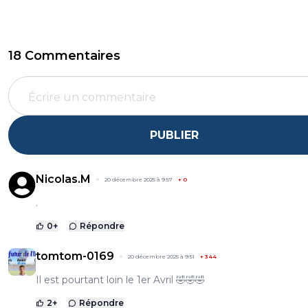
18 Commentaires
PUBLIER
Nicolas.M
20 décembre 2025 à 9:57
+
0
.
0
+
Répondre
tomtom-0169
20 décembre 2025 à 9:51
+
344
Il est pourtant loin le 1er Avril 🤣🤣🤣
2
+
Répondre