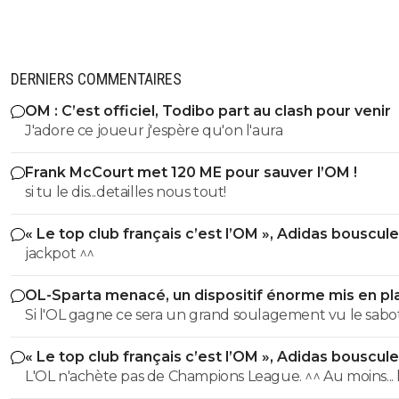
DERNIERS COMMENTAIRES
OM : C’est officiel, Todibo part au clash pour venir
J'adore ce joueur j'espère qu'on l'aura
Frank McCourt met 120 ME pour sauver l’OM !
si tu le dis...detailles nous tout!
« Le top club français c’est l’OM », Adidas bouscule
PSG
jackpot ^^
OL-Sparta menacé, un dispositif énorme mis en pl
Si l'OL gagne ce sera un grand soulagement vu le sab
incroyable du farfelu sans froc Fonseca au match allé. S
« Le top club français c’est l’OM », Adidas bouscule
perd ce sera aussi une grande victoire et une énorme
PSG
L'OL n'achète pas de Champions League. ^^ Au moins... l'OM a
délivrance avec un possible licenciement de ce clown.
un point commun avec le PSG. Mdr Adidas ne se trompe pas