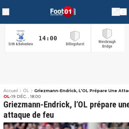
14:00
1
Worsbrough
Erith & Belvedere
Billingshurst
Bridge
Accueil
OL
Griezmann-Endrick, L’OL Prépare Une Att
OL
•
19 DÉC. , 18:00
De Feu
Griezmann-Endrick, l’OL prépare un
attaque de feu