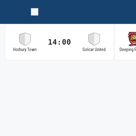
14:00
Horbury Town
Golcar United
Deeping 