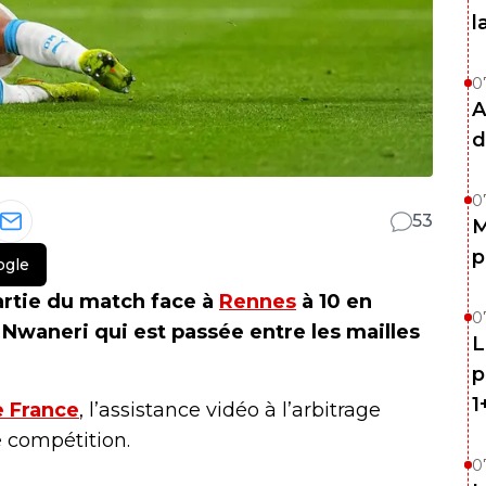
l
0
A
d
0
53
M
p
ogle
artie du match face à
Rennes
à 10 en
0
 Nwaneri qui est passée entre les mailles
L
p
1
 France
, l’assistance vidéo à l’arbitrage
e compétition.
0