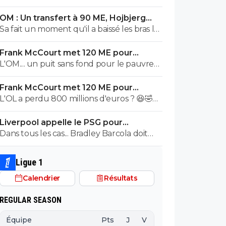
OM : Un transfert à 90 ME, Hojbjerg
s'en va
Sa fait un moment qu'il a baissé les bras la
première saison il etait top mais depuis
Frank McCourt met 120 ME pour
quelques match etait en dessus. Merci et
sauver l’OM !
L'OM.... un puit sans fond pour le pauvre
bon vent a lui pour le reste de sa carrière
Frank McCourt.
...
Frank McCourt met 120 ME pour
sauver l’OM !
L'OL a perdu 800 millions d'euros ? 😆🤣😂
Pourquoi pas un milliard tant que tu y es !
Liverpool appelle le PSG pour
^^
renoncer à Barcola
Dans tous les cas... Bradley Barcola doit
être très inquiet. Ce qui est vraiment
compréhensible lorsque l'on sait
Ligue 1
comment le PSG a traiter Kylian Mbappé
Calendrier
Résultats
lorsqu'il avait voulu quitter le PSG.
REGULAR SEASON
Équipe
Pts
J
V
N
D
BP
B