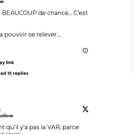
ow
BEAUCOUP de chance… C’est 
J’espère que Kamara va pouvoir se relever… 
py link
ad 15 replies

ollow
u’il y’a pas la VAR, parce 