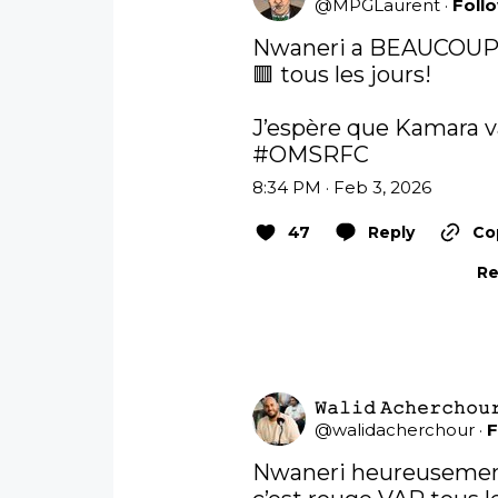
@
MPGLaurent
·
Foll
Nwaneri a BEAUCOUP 
🟥 tous les jours! 

#OMSRFC
8:34 PM · Feb 3, 2026
47
Reply
Co
Re
𝚆𝚊𝚕𝚒𝚍 𝙰𝚌𝚑𝚎𝚛𝚌𝚑𝚘𝚞
@
walidacherchour
·
F
Nwaneri heureusement q