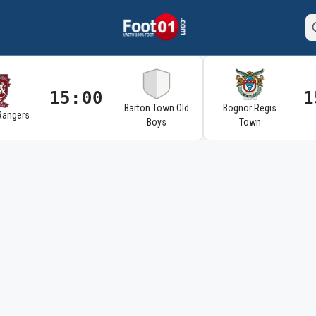
15:00
1
Barton Town Old
Bognor Regis
Rangers
Boys
Town