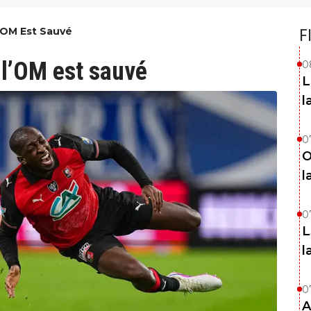
’OM Est Sauvé
F
l’OM est sauvé
0
L
l
0
O
l
0
L
l
0
A