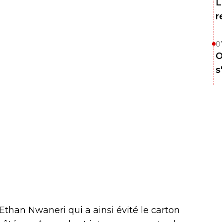
L
r
0
O
s
Ethan Nwaneri qui a ainsi évité le carton