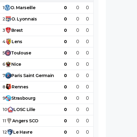
1
O
.
Marseille
0
0
0
0
0
0
2
O
.
Lyonnais
0
0
0
0
0
0
3
Brest
0
0
0
0
0
0
4
Lens
0
0
0
0
0
0
5
Toulouse
0
0
0
0
0
0
6
Nice
0
0
0
0
0
0
7
Paris
Saint
Germain
0
0
0
0
0
0
8
Rennes
0
0
0
0
0
0
9
Strasbourg
0
0
0
0
0
0
10
LOSC
Lille
0
0
0
0
0
0
11
Angers
SCO
0
0
0
0
0
0
12
Le
Havre
0
0
0
0
0
0