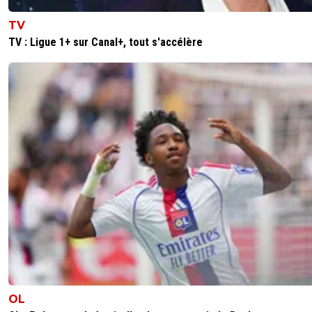
mancity2002
12 janvier 2024 à 17:38
+
0
TV
TV : Ligue 1+ sur Canal+, tout s'accélère
Une super pompe à vélo qui sera parfaitement à sa place
l’OL.👍
0
+
Répondre
auvoren
12 janvier 2024 à 18:15
+
1
Tiens un mec qui s'est acheté une vie en devenan
supporter d'une équipe qui gagne...
0
+
Répondre
jeremy-chaland
12 janvier 2024 à 19:15
+
0
Et qui sort les codes gta argent comme paris 
aucune fierté
0
+
Répondre
jc-ol
12 janvier 2024 à 18:53
+
1
OL
+1