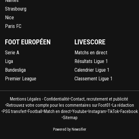
Nantes
Strasbourg
Nice
Paris FC
FOOT EUROPÉEN
LIVESCORE
Serie A
Matchs en direct
Liga
Résultats Ligue 1
Bundesliga
Calendrier Ligue 1
Premier League
Classement Ligue 1
•
Mentions Légales - Confidentialité
Contact, recrutement et publicité
•
•
Retrouvez votre compte pour les commentaires sur Foot01
La rédaction
•
•
•
•
•
•
•
PSG transfert
Football
Match en direct
Youtube
Instagram
TikTok
Facebook
•
Sitemap
Powered by Newsifier