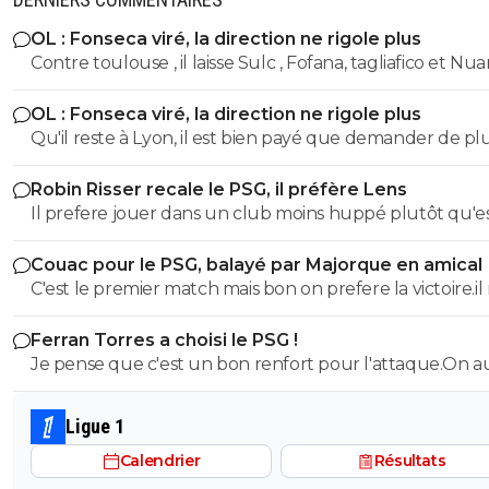
OL : Fonseca viré, la direction ne rigole plus
Contre toulouse , il laisse Sulc , Fofana, tagliafico et N
sur le banc... de plus avec son délire de foutre Endrick 
OL : Fonseca viré, la direction ne rigole plus
aillier, tu te tapes l'autre plot nullissime de Yaremtchuk.
Qu'il reste à Lyon, il est bien payé que demander de pl
Voila voila
Robin Risser recale le PSG, il préfère Lens
Il prefere jouer dans un club moins huppé plutôt qu'e
de réussir dans un top club.C'est un choix
Couac pour le PSG, balayé par Majorque en amical
C'est le premier match mais bon on prefere la victoire.il
faut pas en faire tout un plat non plus vu le nombre d
Ferran Torres a choisi le PSG !
joueurs absents.Mais ceux qui esperent avoir du temps
Je pense que c'est un bon renfort pour l'attaque.On a
jeu n'ont pas brillé
solutions d'axe comme avant avec DEmbelé et Ramos
Ligue 1
Calendrier
Résultats