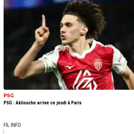
0
+
Répondre
zrinko
12 janvier 2024 à 16:33
+
0
Pareil pour moi. Mais même s'il n'est plus si étincel
le prends encore
0
+
Répondre
69usa
12 janvier 2024 à 16:36
+
4
Tout est question de confiance. Je pense qu'il 
exploser chez nous dans un championnat moi
difficile que la PL.
0
+
Répondre
PSG
PSG : Akliouche arrive ce jeudi à Paris
lucien-des-baskerville
12 janvier 2024 à 15:44
+
0
A quel endroit et à quelle heure le champagne, siouplaît 
0
+
Répondre
FIL INFO