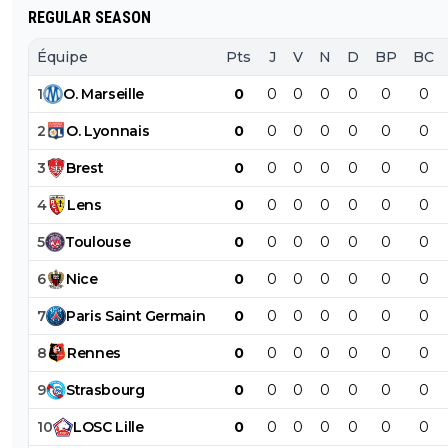
REGULAR SEASON
Équipe
Pts
J
V
N
D
BP
BC
1
O
.
Marseille
0
0
0
0
0
0
0
2
O
.
Lyonnais
0
0
0
0
0
0
0
3
Brest
0
0
0
0
0
0
0
4
Lens
0
0
0
0
0
0
0
5
Toulouse
0
0
0
0
0
0
0
6
Nice
0
0
0
0
0
0
0
7
Paris
Saint
Germain
0
0
0
0
0
0
0
8
Rennes
0
0
0
0
0
0
0
9
Strasbourg
0
0
0
0
0
0
0
10
LOSC
Lille
0
0
0
0
0
0
0