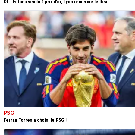
OL : Fofana vendu à prix d'or, Lyon remercie le Real
0
+
Répondre
69usa
12 janvier 2024 à 16:21
+
4
Je le voulais il y a 3 ans ce joueur. Ce serait super qu'il vie
il regagne confiance chez nous ça va être le nouveau
memphis.
0
+
Répondre
christophe-janet
12 janvier 2024 à 18:03
+
0
. C'etait un des premiers souhait de Bosz, je le vou
aussi à ce moment la. Il a un peu pres le meme st
jeu que Memphis peut etre un plus collectif.. Je p
qui peut se relancer à l'OL meme si c'est pas encor
PSG
0
+
Répondre
Ferran Torres a choisi le PSG !
rascar-capac
12 janvier 2024 à 16:56
+
0
sur les videos, il m'a tout de suite fait penser à lui...