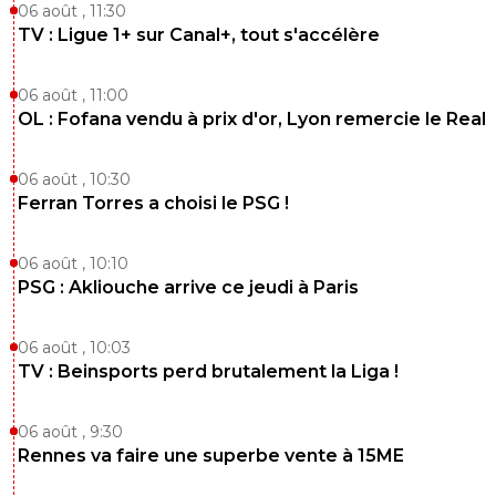
maubelan
06 août , 11:30
12 janvier 2024 à 14:37
+
0
TV : Ligue 1+ sur Canal+, tout s'accélère
Il faut vite que Gonçalo Guedes signe a Villareal
0
+
Répondre
06 août , 11:00
OL : Fofana vendu à prix d'or, Lyon remercie le Real
canarielyonais44
12 janvier 2024 à 14:27
+
0
Pressé de voir une attaque danjuma Lacazette
06 août , 10:30
Ferran Torres a choisi le PSG !
0
+
Répondre
jimbo
12 janvier 2024 à 15:58
+
0
06 août , 10:10
PSG : Akliouche arrive ce jeudi à Paris
Ou lala j'espère et si c'est le cas ça va faire mal...
0
+
Répondre
06 août , 10:03
TV : Beinsports perd brutalement la Liga !
06 août , 9:30
Rennes va faire une superbe vente à 15ME