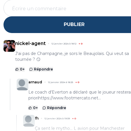
PUBLIER
nickel-agent
12 janvier 2024 à 18:12
+
0
J'ai pas de Champagne, je sors le Beaujolais. Qui veut sa
tournée ? 😏
0
+
Répondre
arnaud
12 janvier 2024 à 18:25
+
0
Le coach d'Everton a déclaré que le joueur resterai
priori
https://www.footmercato.net...
0
+
Répondre
fh
12 janvier 2024 à 19:39
+
0
Ça sent le mytho... L avion pour Manchester