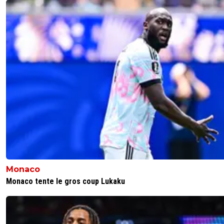
alex
26 juin 2026 à 10:00
+
1685
y aura de toute facon des réussites mais aussi 
échecs et a se prix c'est pas dramatique
1
+
Répondre
silhent38
26 juin 2026 à 10:39
+
347
Peur de quoi ? Faisons confiance au dirigeant par a
de se que j'ai vu et lu c'est un excellent joueur av
potentiel certain . Comme j'ai dit ceux qui joue a F
manager le connaissent très bien c'est une petite
!
0
+
Répondre
L3geends
26 juin 2026 à 11:12
+
29
Monaco
Attention à ne pas se tromper avec Assan
Monaco tente le gros coup Lukaku
Ouedraogo Wonderkids de FM. Après je peux 
tromper et autant tu parles bien de Mohamed
Ouedraogo ^^.
1
+
Répondre