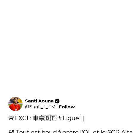
Santi Aouna
@
Santi_J_FM
·
Follow
🚨EXCL: 🔴🔵🇧🇫 
#Ligue1
 |

🔐 Tout est bouclé entre l'OL et le SCR Alta