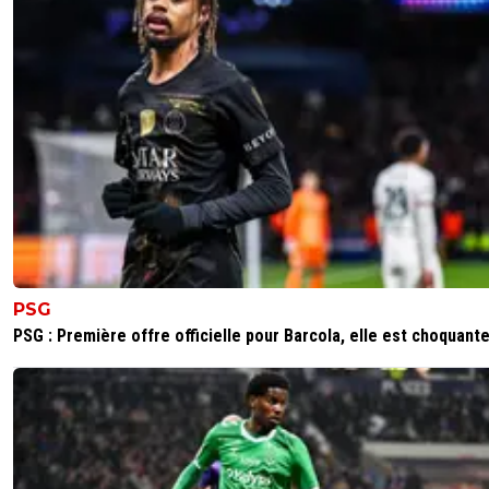
le-footeux-lucide
26 juin 2026 à 14:44
+
485
FM c'est de la merde en barre.... Mais ca ne m
pas que tu prennes ce truc en référence....
0
+
Répondre
johnny-m71
28 juin 2026 à 10:01
+
182
Oui mais là c'est du réel !!
On verras bien !
0
+
Répondre
PSG
PSG : Première offre officielle pour Barcola, elle est choquant