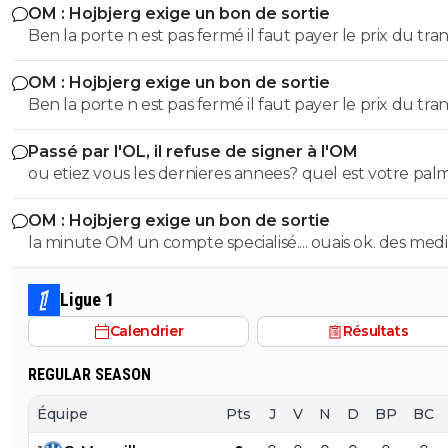
OM : Hojbjerg exige un bon de sortie
saluts nazis c ets tellemnt plus folklorique. le nombilisme et
Ben la porte n est pas fermé il faut payer le prix du tran
la croyance que leur leur club est toujours mieux aue 
c est tout il veut partir ok ben le club qui le veut paye 
autres..... alors qu il n a existé que 10 ans. ca fait pitie
OM : Hojbjerg exige un bon de sortie
est réglé...
Ben la porte n est pas fermé il faut payer le prix du tran
c est tout il veut partir ok ben le club qui le veut paye 
Passé par l'OL, il refuse de signer à l'OM
est réglé...
ou etiez vous les dernieres annees? quel est votre palmares
en Europe? qu' avez vous de plus que l OM? ferme la
OM : Hojbjerg exige un bon de sortie
blaireau
la minute OM un compte specialisé.... ouais ok. des medias
comme le Phoceen qui est le plus credible, ne dit rien 
chaque jour les autres savent des chosesssss. lol. n importe
Ligue 1
quoi
Calendrier
Résultats
REGULAR SEASON
Équipe
Pts
J
V
N
D
BP
BC