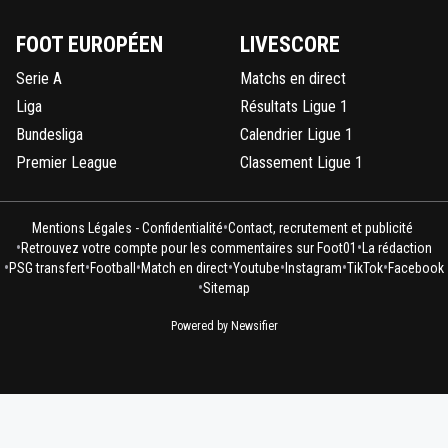
FOOT EUROPÉEN
LIVESCORE
Serie A
Matchs en direct
Liga
Résultats Ligue 1
Bundesliga
Calendrier Ligue 1
Premier League
Classement Ligue 1
•
Mentions Légales - Confidentialité
Contact, recrutement et publicité
•
•
Retrouvez votre compte pour les commentaires sur Foot01
La rédaction
•
•
•
•
•
•
•
PSG transfert
Football
Match en direct
Youtube
Instagram
TikTok
Facebook
•
Sitemap
Powered by Newsifier