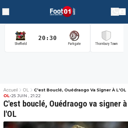
20:30
2
Sheffield
Parkgate
Thornbury Town
Accueil
OL
C'est Bouclé, Ouédraogo Va Signer À L'OL
OL
•
25 JUIN , 21:22
C'est bouclé, Ouédraogo va signer à
l'OL