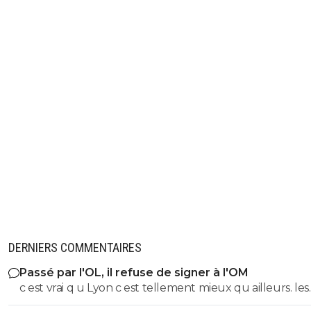
DERNIERS COMMENTAIRES
Passé par l'OL, il refuse de signer à l'OM
c est vrai q u Lyon c est tellement mieux qu ailleurs. les
saints..... les femmes enceintes frappées, les cris de singes, les