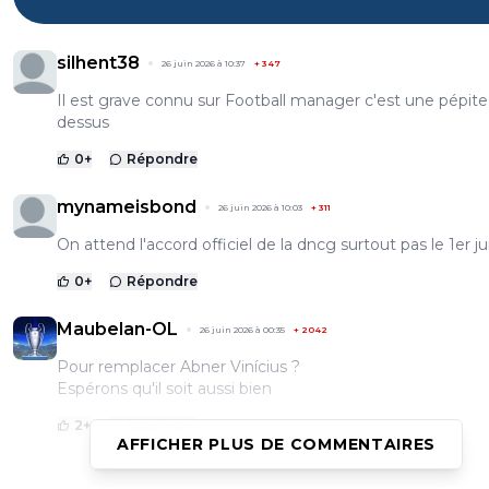
silhent38
26 juin 2026 à 10:37
+
347
Il est grave connu sur Football manager c'est une pépite
dessus
0
+
Répondre
mynameisbond
26 juin 2026 à 10:03
+
311
On attend l'accord officiel de la dncg surtout pas le 1er jui
0
+
Répondre
Maubelan-OL
26 juin 2026 à 00:35
+
2042
Pour remplacer Abner Vinícius ?
Espérons qu'il soit aussi bien
2
+
Répondre
AFFICHER PLUS DE COMMENTAIRES