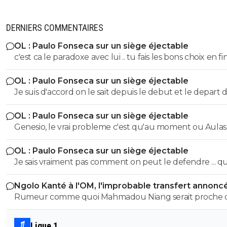
DERNIERS COMMENTAIRES
OL : Paulo Fonseca sur un siège éjectable
c'est ca le paradoxe avec lui .. tu fais les bons choix en fi
saison t'es 3eme ...
OL : Paulo Fonseca sur un siège éjectable
Je suis d'accord on le sait depuis le debut et le depart 
moriera a finalement encore plus affaibli le groupe qu'
OL : Paulo Fonseca sur un siège éjectable
pouvait le penser ... Mais l argent c'est plus important au
Genesio, le vrai probleme c'est qu'au moment ou Aulas
.. car juste une qualif te permet de gagner plus qu'un 
prend il parle de changer de dimension et qu'il allait p
de c3
OL : Paulo Fonseca sur un siège éjectable
un grand entraineur .. c'etait surtout un probleme de
Je sais vraiment pas comment on peut le defendre ... 
discours et de choix ensuite
tu met akouakou veretout au milieu d'un match co
Ngolo Kanté à l'OM, l'improbable transfert annonc
MU a part vouloir perdre ... je ne vois pas trop .. n'impor
Turquie
Rumeur comme quoi Mahmadou Niang serait proche 
debile aurait compris ca ne fonctionnerait pas .... Et puis
revenir. Marseille passe enfin aux choses sérieuses.
quand ca va pas il ne change rien .. il a decidé qu'a cha
match le changement se ferait vers la 70eme .. ben c'es
Ligue 1