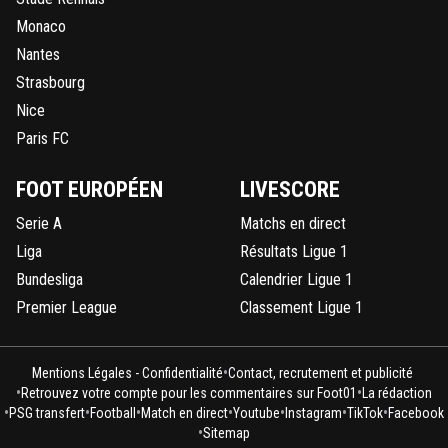
Monaco
Nantes
Strasbourg
Nice
Paris FC
FOOT EUROPÉEN
LIVESCORE
Serie A
Matchs en direct
Liga
Résultats Ligue 1
Bundesliga
Calendrier Ligue 1
Premier League
Classement Ligue 1
•
Mentions Légales - Confidentialité
Contact, recrutement et publicité
•
•
Retrouvez votre compte pour les commentaires sur Foot01
La rédaction
•
•
•
•
•
•
•
PSG transfert
Football
Match en direct
Youtube
Instagram
TikTok
Facebook
•
Sitemap