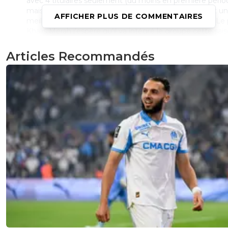
avec 4 titulaires seulement (du moins en premiere pério
mais bon, ça reste tt de mm une victoire de +. On fait u
AFFICHER PLUS DE COMMENTAIRES
meilleure prépa que la saison dernière pr le moment. Le 
Khalis Merah j'espère qu'il va intégré le groupe cette sai
petit à petit. Un gros morceau samedi apres midi nous a
^^.Par contre on gagne, pas de message du mec "Texto
Articles Recommandés
a niqué", mais pour critiquer Kluivert ou autre tjrs là...
0
+
Répondre
fanch-ol
30 juillet 2025 à 19:11
+
5
Elle a fière allure cette petite équipe avec la belle intégr
de bons jeunes. Ça fait plaisir.
0
+
Répondre
lyonnais
30 juillet 2025 à 19:04
+
0
On joue le titre
0
+
Répondre