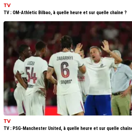
sergio33
TV
30 juillet 2025 à 18:24
+
1589
TV : OM-Athletic Bilbao, à quelle heure et sur quelle chaîne ?
Flash Info : Après avoir regardé le match, la DNCG aurait
de revenir sur sa décision et d'envoyer l'Olympique Lyon
directement en Ligue 2 pour la prochaine saison.
0
+
Répondre
TV
TV : PSG-Manchester United, à quelle heure et sur quelle chaîn