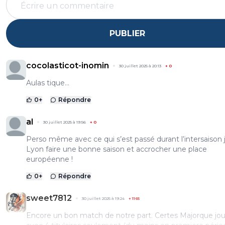
PUBLIER
cocolasticot-inomin
30 juillet 2025 à 20:13
+
0
Aulas tique...
0
+
Répondre
al
30 juillet 2025 à 19:56
+
0
Perso même avec ce qui s’est passé durant l’intersaison j
Lyon faire une bonne saison et accrocher une place
européenne !
0
+
Répondre
sweet7812
30 juillet 2025 à 19:24
+
1165
Encore un bon match de notre part. Certes Majorque jou