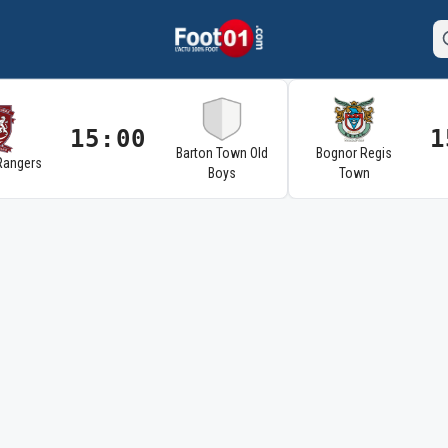
15:00
1
Barton Town Old
Bognor Regis
Rangers
Boys
Town