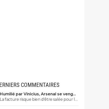
ERNIERS COMMENTAIRES
Humilié par Vinicius, Arsenal se venge
sur le PSG
La facture risque bien d'être salée pour le
PSG. ^^