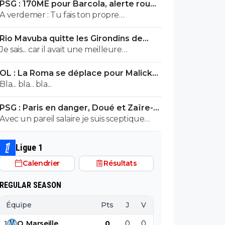
PSG : 170ME pour Barcola, alerte rouge
à Liverpool
A verdemer : Tu fais ton propre
monologue... c'est inquiétant non ? Tu
Rio Mavuba quitte les Girondins de
devrais consulter un spécialiste. ^^
Bordeaux
Je sais... car il avait une meilleure
proposition que les Girondins de
OL : La Roma se déplace pour Malick
Bordeaux. Il était en contact depuis bien
Fofana
Bla... bla... bla...
longtemps avec le LOSC. Les Girondins
aurait pu le retenir avec une meilleure
PSG : Paris en danger, Doué et Zaïre-
offre. Mais toi... pas comprendre ! ^^
Emery ont des offres
Avec un pareil salaire je suis sceptique
concernant les clubs qui recruteraient
ZAÏRE,du pipeau..
Ligue 1
Calendrier
Résultats
REGULAR SEASON
Équipe
Pts
J
V
N
D
BP
B
1
O
.
Marseille
0
0
0
0
0
0