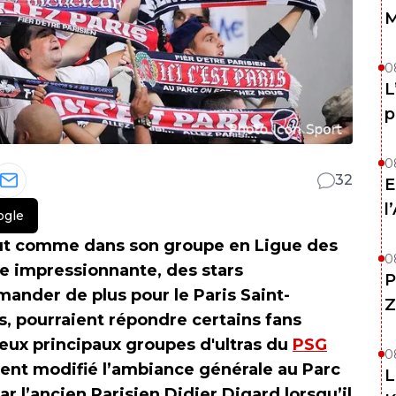
M
0
L
p
0
32
E
l
ogle
t comme dans son groupe en Ligue des
0
ve impressionnante, des stars
P
nder de plus pour le Paris Saint-
Z
, pourraient répondre certains fans
deux principaux groupes d'ultras du
PSG
0
ment modifié l’ambiance générale au Parc
L
r l’ancien Parisien Didier Digard lorsqu’il