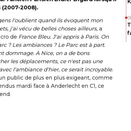
K
G (2007-2008).
0
 gens l'oublient quand ils évoquent mon
T
ts, j'ai vécu de belles choses ailleurs
, a
f
icro de
France Bleu. J'ai appris à Paris. On
arc ? Les ambiances ? Le Parc est à part.
ent dommage. A Nice, on a de bons
her les déplacements, ce n'est pas une
vec l'ambiance d'hier, ce serait incroyable
.
n public de plus en plus exigeant, comme
tendus mardi face à Anderlecht en C1, ce
-end.