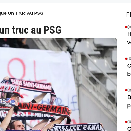
nque Un Truc Au PSG
F
 un truc au PSG
0
H
v
0
O
b
0
B
p
0
O