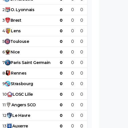
2
O
.
Lyonnais
0
0
0
0
0
0
3
Brest
0
0
0
0
0
0
4
Lens
0
0
0
0
0
0
5
Toulouse
0
0
0
0
0
0
6
Nice
0
0
0
0
0
0
7
Paris
Saint
Germain
0
0
0
0
0
0
8
Rennes
0
0
0
0
0
0
9
Strasbourg
0
0
0
0
0
0
10
LOSC
Lille
0
0
0
0
0
0
11
Angers
SCO
0
0
0
0
0
0
12
Le
Havre
0
0
0
0
0
0
13
Auxerre
0
0
0
0
0
0