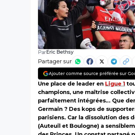
Eric Bethsy
Par
Partager sur
Ajouter comme source préférée sur Go
Une place de leader en
Ligue 1
tou
champions, une maîtrise collecti
parfaitement intégrées… Que dema
Germain ? Des kops de supporters
parisiens. Car la dissolution des 
(Auteuil et Boulogne) a sensible
des Princes. Un constat partagé pa