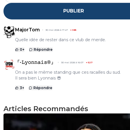
PUBLIER
MajorTom
30 mai 2026 à 17:47
+
385
Quelle idée de rester dans ce vlub de merde.
0
+
Répondre
「-𝙻𝚢𝚘𝚗𝚗𝚊𝚒𝚜®」
30 mai 2026 à 16:07
+
527
On a pas le même standing que ces racailles du sud.
Il sera bien Lyonnais 😎
3
+
Répondre
Articles Recommandés