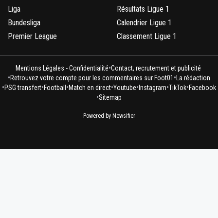
Liga
Résultats Ligue 1
Bundesliga
Calendrier Ligue 1
Premier League
Classement Ligue 1
•
Mentions Légales - Confidentialité
Contact, recrutement et publicité
•
•
Retrouvez votre compte pour les commentaires sur Foot01
La rédaction
•
•
•
•
•
•
•
PSG transfert
Football
Match en direct
Youtube
Instagram
TikTok
Facebook
•
Sitemap
Powered by Newsifier