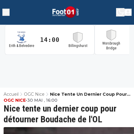
14:00
1
Worsbrough
Erith & Belvedere
Billingshurst
Bridge
Accueil
OGC Nice
Nice Tente Un Dernier Coup Pour
OGC NICE
•
30 MAI , 16:00
Détourner Boudache De L'OL
Nice tente un dernier coup pour
détourner Boudache de l'OL