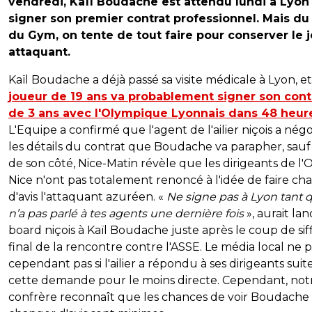
vendredi, Kaïl Boudache est attendu lundi à Lyon
signer son premier contrat professionnel. Mais du
du Gym, on tente de tout faire pour conserver le 
attaquant.
Kaïl Boudache a déjà passé sa visite médicale à Lyon, e
joueur de 19 ans va probablement signer son cont
de 3 ans avec l'Olympique Lyonnais dans 48 heur
L'Equipe a confirmé que l'agent de l'ailier niçois a nég
les détails du contrat que Boudache va parapher, sau
de son côté, Nice-Matin révèle que les dirigeants de l
Nice n'ont pas totalement renoncé à l'idée de faire ch
d'avis l'attaquant azuréen. «
Ne signe pas à Lyon tant 
n’a pas parlé à tes agents une dernière fois
», aurait lan
board niçois à Kaïl Boudache juste après le coup de siff
final de la rencontre contre l'ASSE. Le média local ne p
cependant pas si l'ailier a répondu à ses dirigeants suit
cette demande pour le moins directe. Cependant, not
confrère reconnaît que les chances de voir Boudache