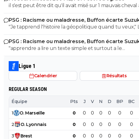
il s'est peut être dit qu'il avait misé sur 1 mauvais cheval
risques et s'interrogent sur sa longue blessure avant d
u coup
mettre une telle somme dans ce joueur.
PSG : Racisme ou maladresse, Buffon écarte Suzuk
"Je tapprend l'histoire la géopolitique quand tu veux," LOL
LOL LOL tu peux meme pas apprendre à un collégien
PSG : Racisme ou maladresse, Buffon écarte Suzuk
l'histoire puisque meme un élève de 3eme sait que le
"apprendre a lire un texte simple et surtout a le
nazisme c'est pas en Italie contrairement à toi l'ane du
comprendre" dixit le mec qui pensait que le nazisme c'e
! Ca se voit que t'es l'électeur moyen de LFI, un mec plus
en italie mdr On sent le petit lfiste frustré ! va picoler tes 8.6 le
bete que la moyenne et pas assez cultivé !! Tu viens de le
Ligue 1
mongolien qui voit des fachos partout tes parents t'ont f
démontrer ici abruti ! putain tes parents t'ont fini à la pis
Calendrier
Résultats
la pisse toi c'est évident
c'est pas possible....tu démontres que tu connais rien à r
l'ignorant qui manque cruellement de culture veut n
REGULAR SEASON
donner des cours mdr
Équipe
Pts
J
V
N
D
BP
BC
1
O
.
Marseille
0
0
0
0
0
0
0
2
O
.
Lyonnais
0
0
0
0
0
0
0
3
Brest
0
0
0
0
0
0
0