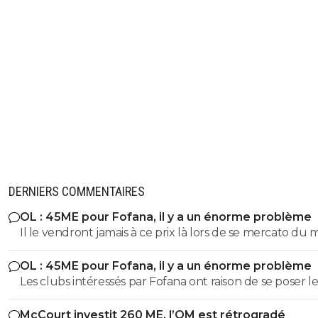
DERNIERS COMMENTAIRES
OL : 45ME pour Fofana, il y a un énorme problème
Il le vendront jamais à ce prix là lors de se mercato du 
OL : 45ME pour Fofana, il y a un énorme problème
Les clubs intéressés par Fofana ont raison de se poser le
bonnes questions à son sujet sur sa longue blessure. Il 
McCourt investit 260 ME, l’OM est rétrogradé
évident que les clubs cités ne veulent pas prendre de