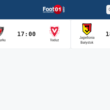
17:00
1
Jagiellonia
Turku
Vaduz
Białystok