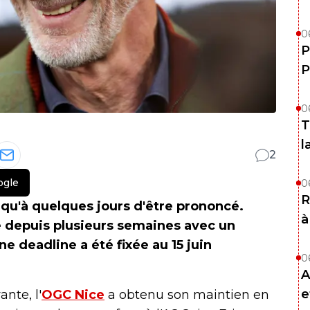
0
P
P
0
T
l
2
ogle
0
R
s qu'à quelques jours d'être prononcé.
à
e depuis plusieurs semaines avec un
ne deadline a été fixée au 15 juin
0
A
e
nte, l'
OGC Nice
a obtenu son maintien en