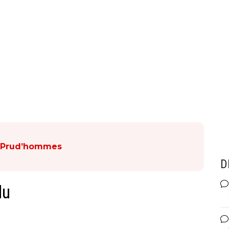
x Prud’hommes
D
du