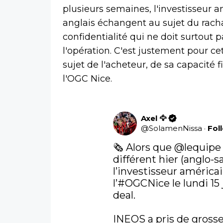
plusieurs semaines, l'investisseur a
anglais échangent au sujet du racha
confidentialité qui ne doit surtout 
l'opération. C'est justement pour ce
sujet de l'acheteur, de sa capacité 
l'OGC Nice.
Axel 🦅
@
SolamenNissa
·
Fol
🗞️ Alors que 
@lequipe
différent hier (anglo-sa
l’investisseur américai
l’
#OGCNice
 le lundi 15
deal. 

INEOS a pris de grosse