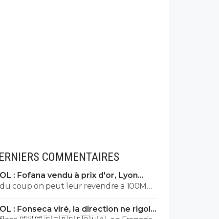
ERNIERS COMMENTAIRES
OL : Fofana vendu à prix d'or, Lyon
remercie le Real
du coup on peut leur revendre a 100M
parce que si diomande en vaut 140 je vois
OL : Fonseca viré, la direction ne rigole
pas trop pourquoi fofana ce serait 30 Les
plus