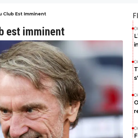
u Club Est Imminent
F
ub est imminent
0
L
i
0
T
s
0
O
r
0
F