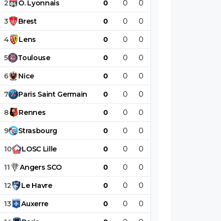
2
O
.
Lyonnais
0
0
0
0
0
0
3
Brest
0
0
0
0
0
0
4
Lens
0
0
0
0
0
0
5
Toulouse
0
0
0
0
0
0
6
Nice
0
0
0
0
0
0
7
Paris
Saint
Germain
0
0
0
0
0
0
8
Rennes
0
0
0
0
0
0
9
Strasbourg
0
0
0
0
0
0
10
LOSC
Lille
0
0
0
0
0
0
11
Angers
SCO
0
0
0
0
0
0
12
Le
Havre
0
0
0
0
0
0
13
Auxerre
0
0
0
0
0
0