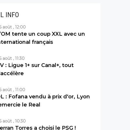
IL INFO
6 août , 12:00
’OM tente un coup XXL avec un
nternational français
6 août , 11:30
V : Ligue 1+ sur Canal+, tout
'accélère
6 août , 11:00
L : Fofana vendu à prix d'or, Lyon
emercie le Real
6 août , 10:30
erran Torres a choisi le PSG !