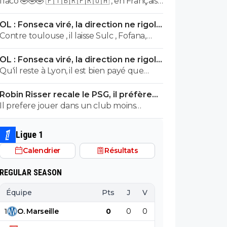
flaco 🤣🤣🤣 🇵🇹🇧🇷🇫🇷🇺🇦 , en Français ,
mecs te sortent oui mais pour 19 ans il est
ce qui veut dire , stp ,?
vraiment puissant .... normal il en a 25
OL : Fonseca viré, la direction ne rigole
plus
Contre toulouse , il laisse Sulc , Fofana,
tagliafico et Nuamah sur le banc... de plus
OL : Fonseca viré, la direction ne rigole
avec son délire de foutre Endrick en aillier,
plus
Qu'il reste à Lyon, il est bien payé que
tu te tapes l'autre plot nullissime de
demander de plus
Yaremtchuk... Voila voila
Robin Risser recale le PSG, il préfère
Lens
Il prefere jouer dans un club moins
huppé plutôt qu'essayer de réussir dans
un top club.C'est un choix
Ligue 1
Calendrier
Résultats
REGULAR SEASON
Équipe
Pts
J
V
N
D
BP
B
1
O
.
Marseille
0
0
0
0
0
0