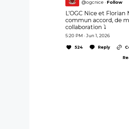
@
ogcnice
·
Follow
L’OGC Nice et Florian 
commun accord, de met
collaboration ⤵︎
5:20 PM · Jun 1, 2026
524
Reply
C
Re