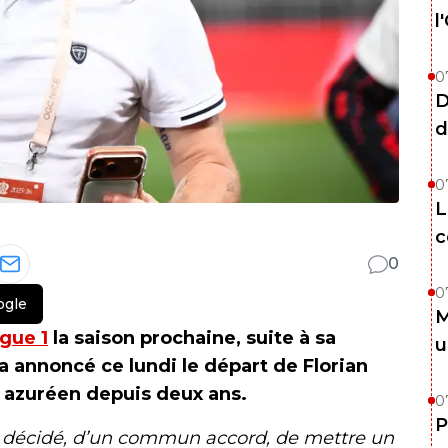
l
0
D
d
0
L
c
0
0
ogle
M
igue 1
la saison prochaine, suite à sa
u
 a annoncé ce lundi le départ de Florian
b azuréen depuis deux ans.
0
P
t décidé, d’un commun accord, de mettre un