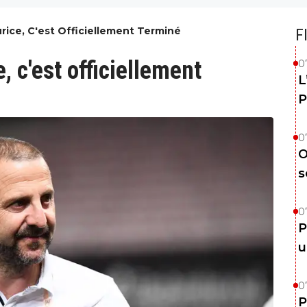
urice, C'est Officiellement Terminé
F
, c'est officiellement
0
L
P
0
O
s
0
P
u
0
P