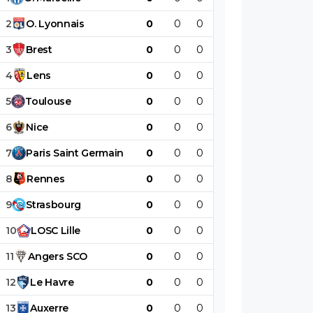
2
O
.
Lyonnais
0
0
0
0
0
0
3
Brest
0
0
0
0
0
0
4
Lens
0
0
0
0
0
0
5
Toulouse
0
0
0
0
0
0
6
Nice
0
0
0
0
0
0
7
Paris
Saint
Germain
0
0
0
0
0
0
8
Rennes
0
0
0
0
0
0
9
Strasbourg
0
0
0
0
0
0
10
LOSC
Lille
0
0
0
0
0
0
11
Angers
SCO
0
0
0
0
0
0
12
Le
Havre
0
0
0
0
0
0
13
Auxerre
0
0
0
0
0
0