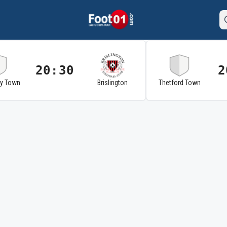
20:30
2
ry Town
Brislington
Thetford Town