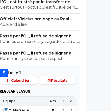
L’OL est frustré par le transfert de
quoi refuser d'y aller. ^^
Pavel Sulc
C'est surtout Foot01 qui est frustré de ne
rien savoir. ^^
Officiel : Vinicius prolonge au Real
jusqu’en 2032
Apprend à lire !
Passé par l'OL, il refuse de signer à
l'OM
Pour les premiers cas je regarde l'actu et
notamment celle du foot. Pour le dernier,
Passé par l'OL, il refuse de signer à
rien qu'ici il y en a pléthore. Et toi, tu es
l'OM
Bonne analyse de ta part respect
dans quel camp, les abrutis ou ceux qui
viennent parler foot avec respect?
Ligue 1
Calendrier
Résultats
REGULAR SEASON
Équipe
Pts
J
V
N
D
BP
B
1
O
.
Marseille
0
0
0
0
0
0