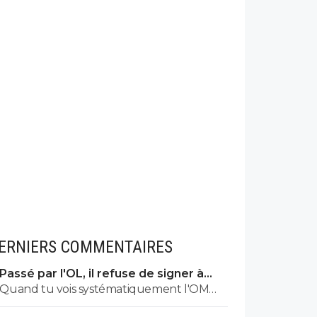
ERNIERS COMMENTAIRES
Passé par l'OL, il refuse de signer à
l'OM
Quand tu vois systématiquement l'OM
manger le mur saison après saison, il y a de