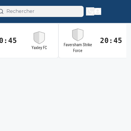
0:45
20:45
Faversham Strike
Yaxley FC
Force